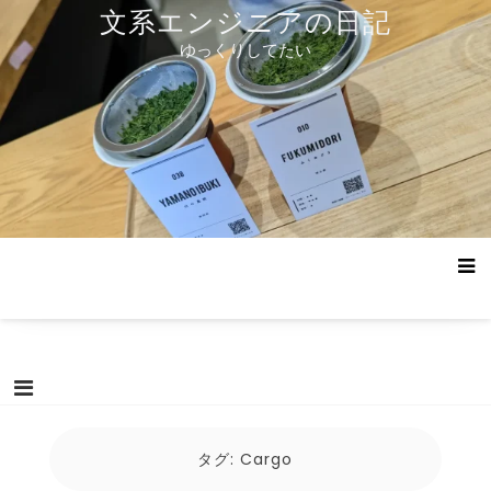
コ
文系エンジニアの日記
ン
ゆっくりしてたい
テ
ン
ツ
へ
ス
キ
ッ
プ
タグ:
Cargo