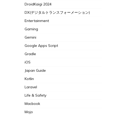
DroidKaigi 2024
DX(デジタルトランスフォーメーション)
Entertainment
Gaming
Gemini
Google Apps Script
Gradle
iOS
Japan Guide
Kotlin
Laravel
Life & Safety
Macbook
Mojo