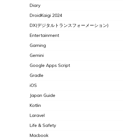
Diary
DroidKaigi 2024
DX(デジタルトランスフォーメーション)
Entertainment
Gaming
Gemini
Google Apps Script
Gradle
iOS
Japan Guide
Kotlin
Laravel
Life & Safety
Macbook