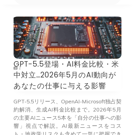
GPT-5.5登場・AI料金比較・米
2
中対立…2026年5月のAI動向が
あなたの仕事に与える影響
GPT-5.5リリース、OpenAI-Microsoft独占契
約解消、生成AI料金比較まで。2026年5月
の主要AIニュース5本を「自分の仕事への影
響」視点で解説。AI最新ニュースをコス
ト・地政学リスクも含めて一気に把握でき