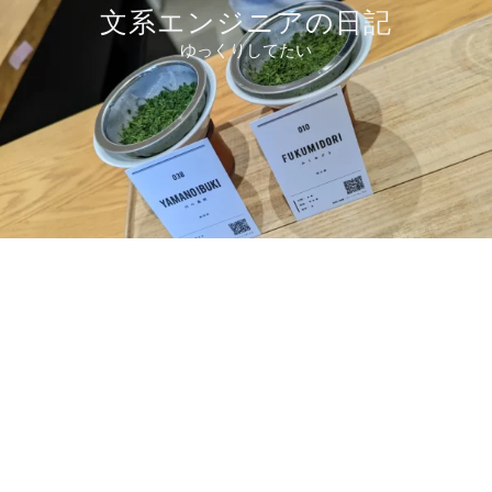
コ
文系エンジニアの日記
ン
ゆっくりしてたい
テ
ン
ツ
へ
ス
キ
ッ
プ