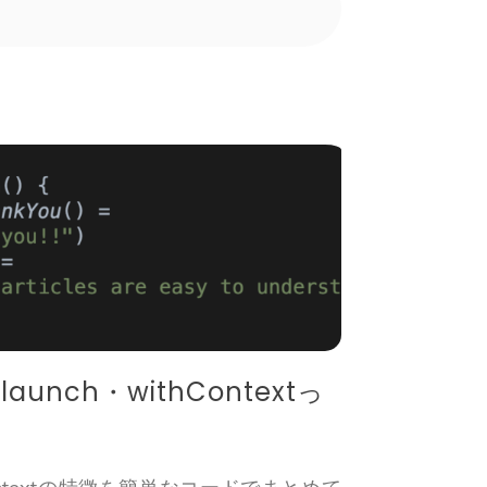
・launch・withContextっ