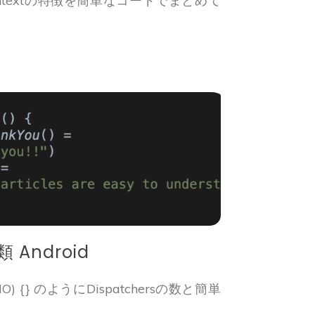
thContextの特徴を簡単なコードでまとめて
類 Android
ers.IO) {} のようにDispatchersの数と簡単