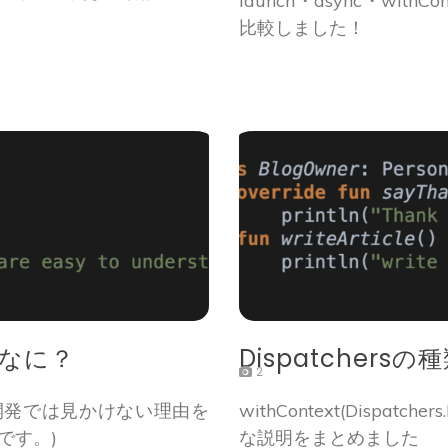
launch・async・wi
比較しました！
ってなに？
Dispatchersの種
2
oid開発では見かけない理由を
withContext(Dispatch
です。)
な説明をまとめました