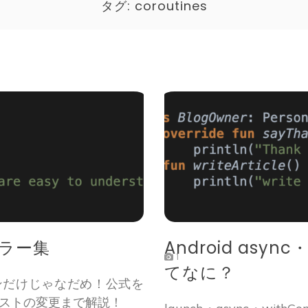
タグ:
coroutines
エラー集
Android async
1
てなに？
ションだけじゃなだめ！公式を
フェストの変更まで解説！