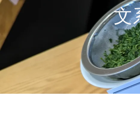
コ
文
ン
テ
ン
ツ
へ
ス
キ
ッ
プ