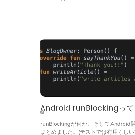
Android runBlocking
1
runBlockingが何か、そしてAndr
まとめました。(テストでは有用らしい