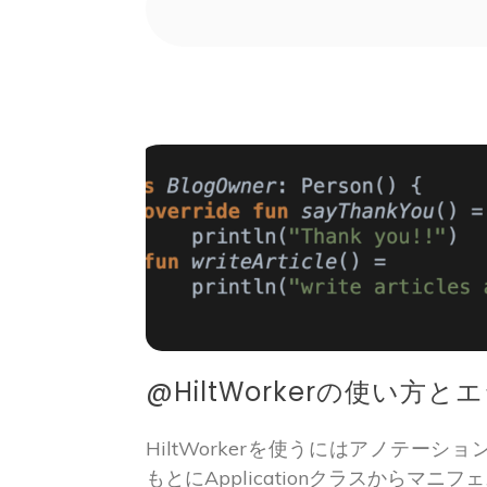
@HiltWorkerの使い方と
HiltWorkerを使うにはアノテー
もとにApplicationクラスからマニ