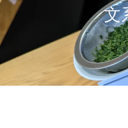
コ
文
ン
テ
ン
ツ
へ
ス
キ
ッ
プ