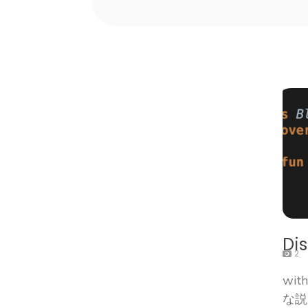
Di
2
wit
な説