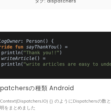
タグ:
dispatchers
spatchersの種類 Android
hContext(Dispatchers.IO) {} のようにDispatchersの
明をまとめました