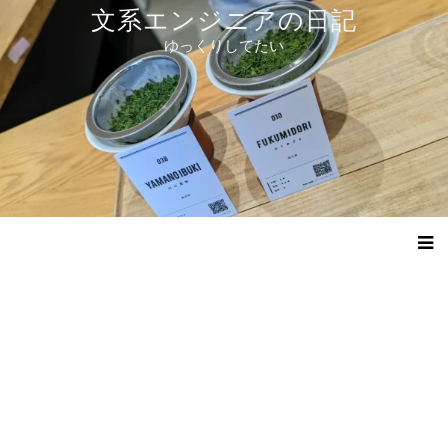
コ
文系エンジニアの日記
ン
ゆっくりしてたい
テ
ン
ツ
へ
ス
キ
ッ
プ