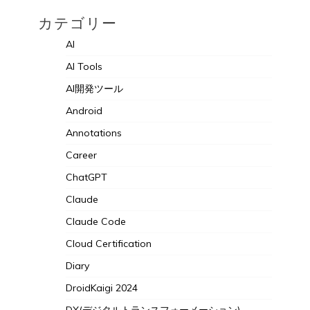
カテゴリー
AI
AI Tools
AI開発ツール
Android
Annotations
Career
ChatGPT
Claude
Claude Code
Cloud Certification
Diary
DroidKaigi 2024