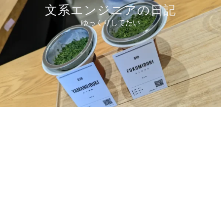
コ
文系エンジニアの日記
ン
ゆっくりしてたい
テ
ン
ツ
へ
ス
キ
ッ
プ