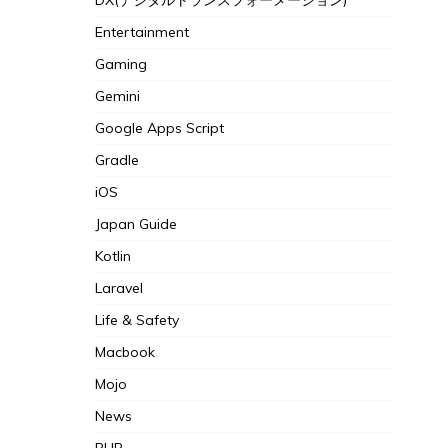
DX(デジタルトランスフォーメーション)
Entertainment
Gaming
Gemini
Google Apps Script
Gradle
iOS
Japan Guide
Kotlin
Laravel
Life & Safety
Macbook
Mojo
News