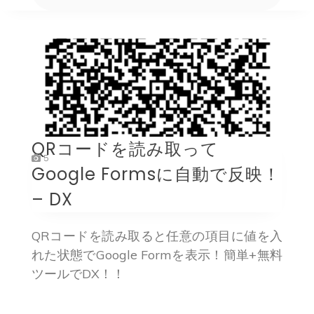
QRコードを読み取って
5
Google Formsに自動で反映！
– DX
QRコードを読み取ると任意の項目に値を入
れた状態でGoogle Formを表示！簡単+無料
ツールでDX！！