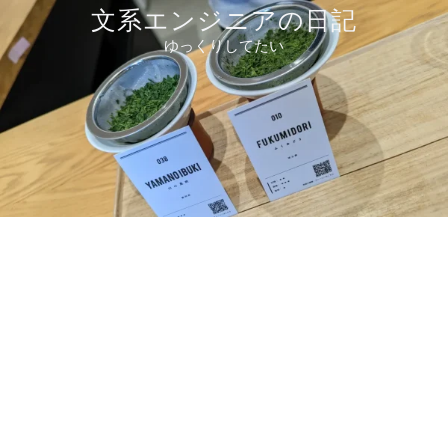
コ
文系エンジニアの日記
ン
ゆっくりしてたい
テ
ン
ツ
へ
ス
キ
ッ
プ