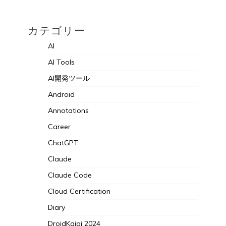
カテゴリー
AI
AI Tools
AI開発ツール
Android
Annotations
Career
ChatGPT
Claude
Claude Code
Cloud Certification
Diary
DroidKaigi 2024