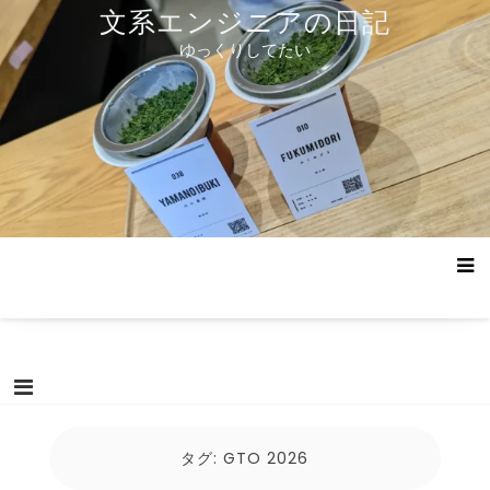
コ
文系エンジニアの日記
ン
ゆっくりしてたい
テ
ン
ツ
へ
ス
キ
ッ
プ
タグ:
GTO 2026