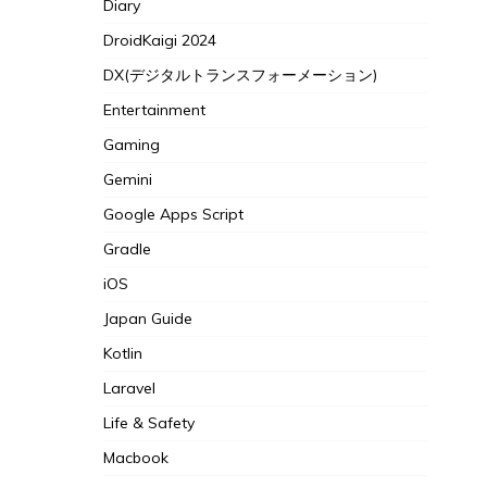
Diary
DroidKaigi 2024
DX(デジタルトランスフォーメーション)
Entertainment
Gaming
Gemini
Google Apps Script
Gradle
iOS
Japan Guide
Kotlin
Laravel
Life & Safety
Macbook