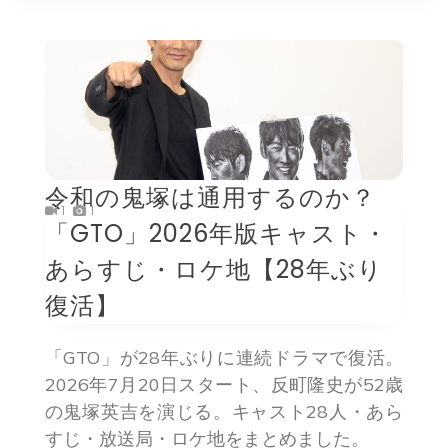
令和の鬼塚は通用するのか？
1
1
「GTO」2026年版キャスト・
あらすじ・ロケ地【28年ぶり
復活】
「GTO」が28年ぶりに連続ドラマで復活。
2026年7月20日スタート、反町隆史が52歳
の鬼塚英吉を演じる。キャスト28人・あら
すじ・放送局・ロケ地をまとめました。