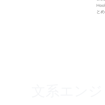
Ho
とめ
文系エンジ