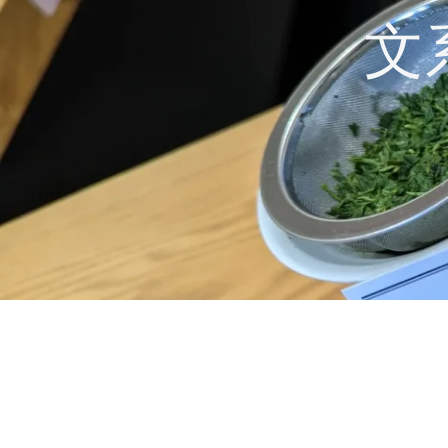
コ
文
ン
テ
ン
ツ
へ
ス
キ
ッ
プ