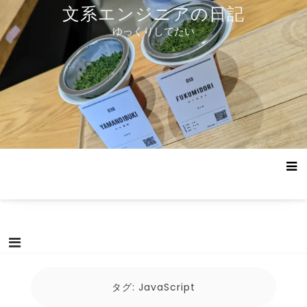
コ
文系エンジニアの日記
ン
ゆっくりしてたい
テ
ン
ツ
へ
ス
キ
ッ
プ
タグ:
JavaScript