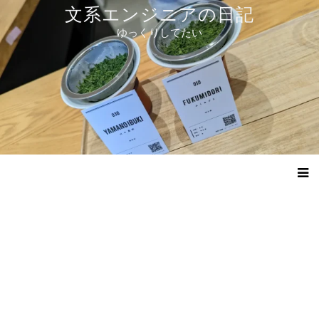
コ
文系エンジニアの日記
ン
ゆっくりしてたい
テ
ン
ツ
へ
ス
キ
ッ
プ