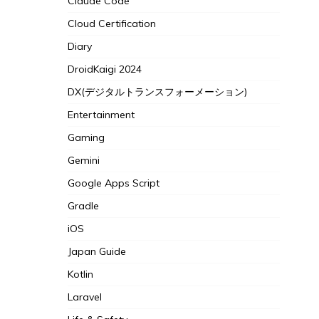
Claude Code
Cloud Certification
Diary
DroidKaigi 2024
DX(デジタルトランスフォーメーション)
Entertainment
Gaming
Gemini
Google Apps Script
Gradle
iOS
Japan Guide
Kotlin
Laravel