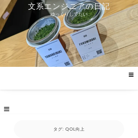
コ
文系エンジニアの日記
ン
ゆっくりしてたい
テ
ン
ツ
へ
ス
キ
ッ
プ
タグ:
QOL向上