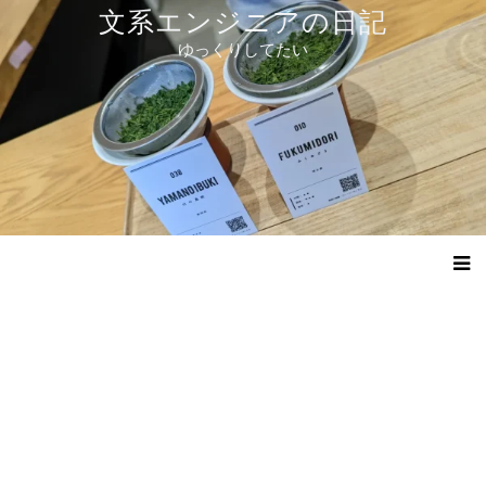
コ
文系エンジニアの日記
ン
ゆっくりしてたい
テ
ン
ツ
へ
ス
キ
ッ
プ