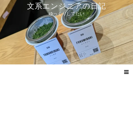
コ
文系エンジニアの日記
ン
ゆっくりしてたい
テ
ン
ツ
へ
ス
キ
ッ
プ