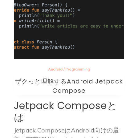
Android
/
Programming
ザクっと理解するAndroid Jetpack
Compose
Jetpack Composeと
は
Jetpack ComposeはAndroid向けの最