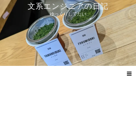
コ
文系エンジニアの日記
ン
ゆっくりしてたい
テ
ン
ツ
へ
ス
キ
ッ
プ