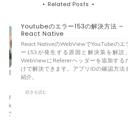
ン
Related Posts
Youtubeのエラー153の解決方法 –
D
React Native
d
React NativeのWebViewでYouTubeのエラ
ー153が発生する原因と解決策を解説。
WebViewにRefererヘッダーを追加するだ
けで解決できます。アプリIDの確認方法も
能
紹介。
続きを読む
た詐
ck
で