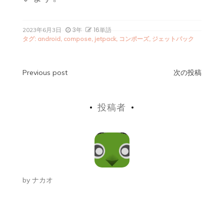
3年
16単語
2023年6月3日
タグ:
android
,
compose
,
jetpack
,
コンポーズ
,
ジェットパック
投
Previous post
次の投稿
稿
投稿者
ナ
ビ
ゲ
ー
by
ナカオ
シ
ョ