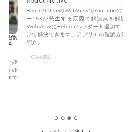
React Native
d
React NativeのWebViewでYouTubeのエラ
ー153が発生する原因と解決策を解説。
WebViewにRefererヘッダーを追加するだ
けで解決できます。アプリIDの確認方法も
能
紹介。
続きを読む
た詐
ck
で
コメントを残す