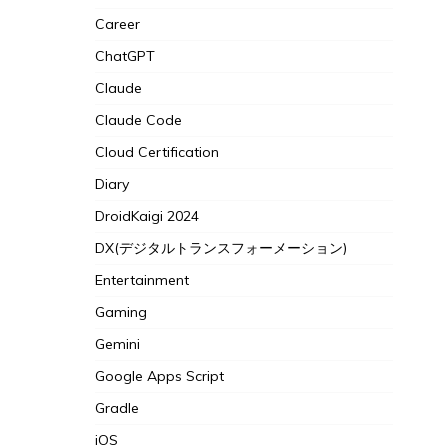
Career
ChatGPT
Claude
Claude Code
Cloud Certification
Diary
DroidKaigi 2024
DX(デジタルトランスフォーメーション)
Entertainment
Gaming
Gemini
Google Apps Script
Gradle
iOS