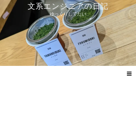
コ
文系エンジニアの日記
ン
ゆっくりしてたい
テ
ン
ツ
へ
ス
キ
ッ
プ