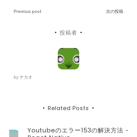
投
Previous post
次の投稿
稿
投稿者
ナ
ビ
ゲ
ー
by
ナカオ
シ
ョ
ン
Related Posts
Youtubeのエラー153の解決方法 –
D