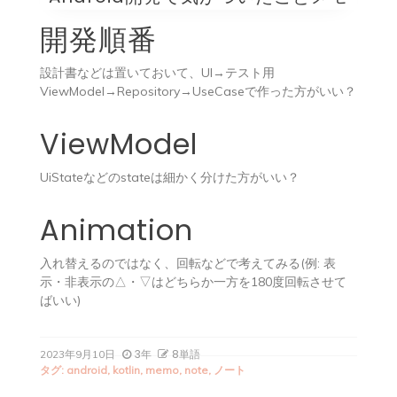
開発順番
設計書などは置いておいて、UI→テスト用
ViewModel→Repository→UseCaseで作った方がいい？
ViewModel
UiStateなどのstateは細かく分けた方がいい？
Animation
入れ替えるのではなく、回転などで考えてみる(例: 表
示・非表示の△・▽はどちらか一方を180度回転させて
ばいい)
3年
8単語
2023年9月10日
タグ:
android
,
kotlin
,
memo
,
note
,
ノート