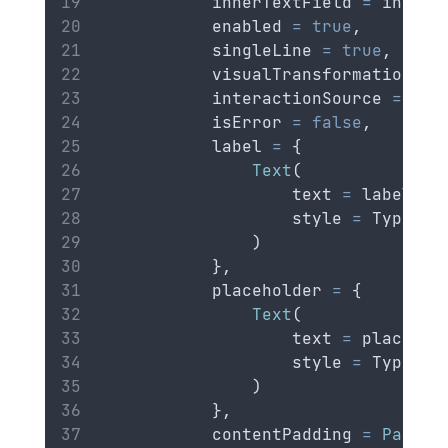
            innerTextField 
=
 innerT
            enabled 
=
true
,
            singleLine 
=
true
,
            visualTransformation 
=
 
            interactionSource 
=
 int
            isError 
=
false
,
            label 
=
 {
Text
(
                    text 
=
 labelTex
                    style 
=
 Typogra
                )
            },
            placeholder 
=
 {
Text
(
                    text 
=
 placeHol
                    style 
=
 Typogra
                )
            },
            contentPadding 
=
Paddin