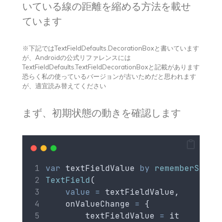
いている線の距離を縮める方法を載せ
ています
※下記ではTextFieldDefaults.DecorationBoxと書いています
が、Androidの公式リファレンスには
TextFieldDefaults.TextFieldDecorationBoxと記載があります
恐らく私の使っているバージョンが古いためだと思われます
が、適宜読み替えてください
まず、初期状態の動きを確認します
var
 textFieldValue 
by
rememberSavea
TextField
(
value
=
 textFieldValue,
    onValueChange 
=
 {
        textFieldValue 
=
 it