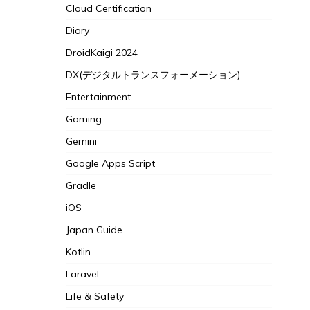
Cloud Certification
Diary
DroidKaigi 2024
DX(デジタルトランスフォーメーション)
Entertainment
Gaming
Gemini
Google Apps Script
Gradle
iOS
Japan Guide
Kotlin
Laravel
Life & Safety