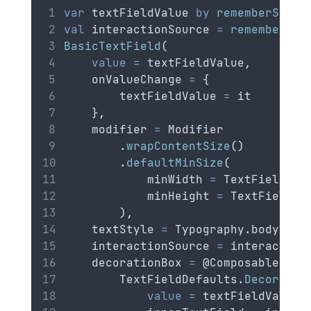
var
 textFieldValue 
by
rememberSavea
val
 interactionSource 
=
remember
 { 
BasicTextField
(
value
=
 textFieldValue,
    onValueChange 
=
 {
        textFieldValue 
=
 it
    },
    modifier 
=
 Modifier
        .
wrapContentSize
()
        .
defaultMinSize
(
            minWidth 
=
 TextFieldDef
            minHeight 
=
 TextFieldDe
        ),
    textStyle 
=
 Typography.bodyMedi
    interactionSource 
=
 interaction
    decorationBox 
=
 @Composable { i
        TextFieldDefaults.
Decoratio
value
=
 textFieldValue,