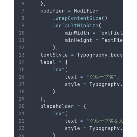
    },
    modifier 
=
 Modifier
        .
wrapContentSize
()
        .
defaultMinSize
(
            minWidth 
=
 TextFieldDef
            minHeight 
=
 TextFieldDe
        ),
    textStyle 
=
 Typography.bodyMedi
    label 
=
 {
Text
(
            text 
=
"グループ名"
,
            style 
=
 Typography.labe
        )
    },
    placeholder 
=
 {
Text
(
            text 
=
"グループ名を入力"
,
            style 
=
 Typography.body
        )