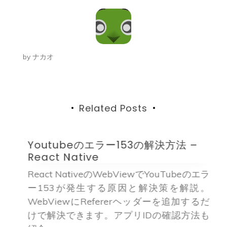
ビ
ゲ
ー
by
ナカオ
シ
ョ
ン
Related Posts
Youtubeのエラー153の解決方法 –
D
React Native
d
React NativeのWebViewでYouTubeのエラ
ー153が発生する原因と解決策を解説。
WebViewにRefererヘッダーを追加するだ
けで解決できます。アプリIDの確認方法も
能