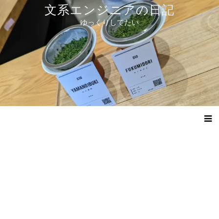
コ
文系エンジニアの日記
ン
ゆっくりしてたい
テ
ン
ツ
へ
ス
キ
ッ
プ