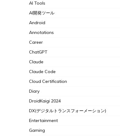
AI Tools
AI開発ツール
Android
Annotations
Career
ChatGPT
Claude
Claude Code
Cloud Certification
Diary
DroidKaigi 2024
DX(デジタルトランスフォーメーション)
Entertainment
Gaming