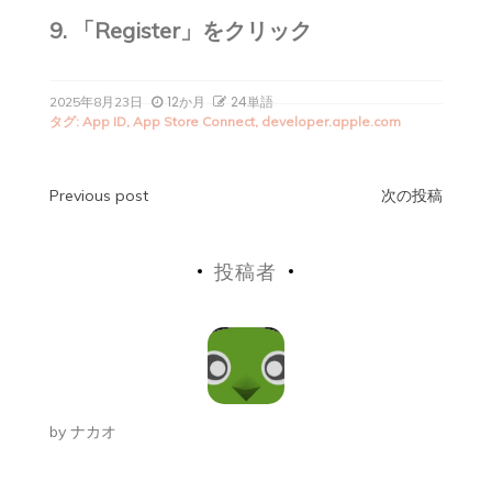
9. 「Register」をクリック
12か月
24単語
2025年8月23日
タグ:
App ID
,
App Store Connect
,
developer.apple.com
投
Previous post
次の投稿
稿
投稿者
ナ
ビ
ゲ
ー
by
ナカオ
シ