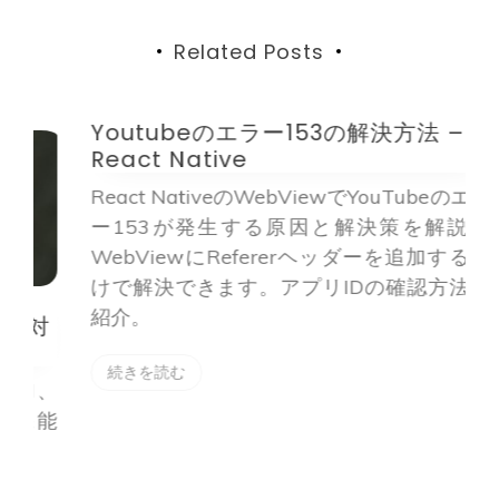
ョ
ン
Related Posts
Youtubeのエラー153の解決方法 –
D
React Native
d
React NativeのWebViewでYouTubeのエラ
ー153が発生する原因と解決策を解説。
WebViewにRefererヘッダーを追加するだ
けで解決できます。アプリIDの確認方法も
紹介。
対
続きを読む
I、
機能