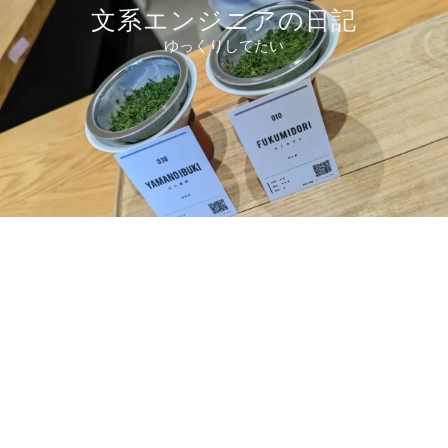
コ
文系エンジニアの日記
ン
ゆっくりしてたい
テ
ン
ツ
へ
ス
キ
ッ
プ