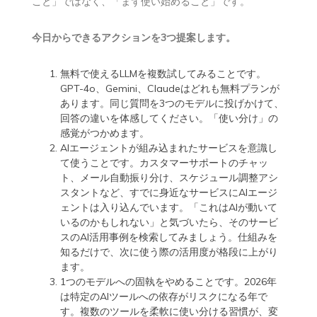
こと」ではなく、「まず使い始めること」です。
今日からできるアクションを3つ提案します。
無料で使えるLLMを複数試してみることです。
GPT-4o、Gemini、Claudeはどれも無料プランが
あります。同じ質問を3つのモデルに投げかけて、
回答の違いを体感してください。「使い分け」の
感覚がつかめます。
AIエージェントが組み込まれたサービスを意識し
て使うことです。カスタマーサポートのチャッ
ト、メール自動振り分け、スケジュール調整アシ
スタントなど、すでに身近なサービスにAIエージ
ェントは入り込んでいます。「これはAIが動いて
いるのかもしれない」と気づいたら、そのサービ
スのAI活用事例を検索してみましょう。仕組みを
知るだけで、次に使う際の活用度が格段に上がり
ます。
1つのモデルへの固執をやめることです。2026年
は特定のAIツールへの依存がリスクになる年で
す。複数のツールを柔軟に使い分ける習慣が、変