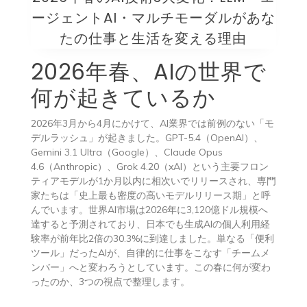
ージェントAI・マルチモーダルがあな
たの仕事と生活を変える理由
2026年春、AIの世界で
何が起きているか
2026年3月から4月にかけて、AI業界では前例のない「モ
デルラッシュ」が起きました。GPT-5.4（OpenAI）、
Gemini 3.1 Ultra（Google）、Claude Opus
4.6（Anthropic）、Grok 4.20（xAI）という主要フロン
ティアモデルが1か月以内に相次いでリリースされ、専門
家たちは「史上最も密度の高いモデルリリース期」と呼
んでいます。世界AI市場は2026年に3,120億ドル規模へ
達すると予測されており、日本でも生成AIの個人利用経
験率が前年比2倍の30.3%に到達しました。単なる「便利
ツール」だったAIが、自律的に仕事をこなす「チームメ
ンバー」へと変わろうとしています。この春に何が変わ
ったのか、3つの視点で整理します。