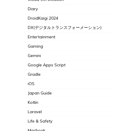
Diary
DroidKaigi 2024
DX(デジタルトランスフォーメーション)
Entertainment
Gaming
Gemini
Google Apps Script
Gradle
iOS
Japan Guide
Kotlin
Laravel
Life & Safety
Macbook