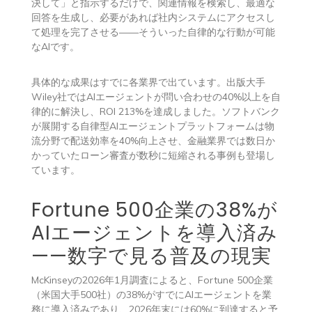
決して」と指示するだけで、関連情報を検索し、最適な
回答を生成し、必要があれば社内システムにアクセスし
て処理を完了させる——そういった自律的な行動が可能
なAIです。
具体的な成果はすでに各業界で出ています。出版大手
Wiley社ではAIエージェントが問い合わせの40%以上を自
律的に解決し、ROI 213%を達成しました。ソフトバンク
が展開する自律型AIエージェントプラットフォームは物
流分野で配送効率を40%向上させ、金融業界では数日か
かっていたローン審査が数秒に短縮される事例も登場し
ています。
Fortune 500企業の38%が
AIエージェントを導入済み
——数字で見る普及の現実
McKinseyの2026年1月調査によると、Fortune 500企業
（米国大手500社）の38%がすでにAIエージェントを業
務に導入済みであり、2026年末には60%に到達すると予