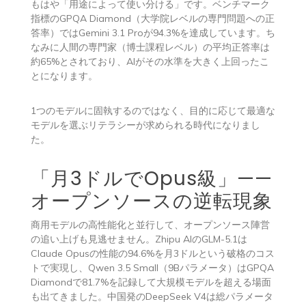
もはや「用途によって使い分ける」です。ベンチマーク
指標のGPQA Diamond（大学院レベルの専門問題への正
答率）ではGemini 3.1 Proが94.3%を達成しています。ち
なみに人間の専門家（博士課程レベル）の平均正答率は
約65%とされており、AIがその水準を大きく上回ったこ
とになります。
1つのモデルに固執するのではなく、目的に応じて最適な
モデルを選ぶリテラシーが求められる時代になりまし
た。
「月3ドルでOpus級」——
オープンソースの逆転現象
商用モデルの高性能化と並行して、オープンソース陣営
の追い上げも見逃せません。Zhipu AIのGLM-5.1は
Claude Opusの性能の94.6%を月3ドルという破格のコス
トで実現し、Qwen 3.5 Small（9Bパラメータ）はGPQA
Diamondで81.7%を記録して大規模モデルを超える場面
も出てきました。中国発のDeepSeek V4は総パラメータ