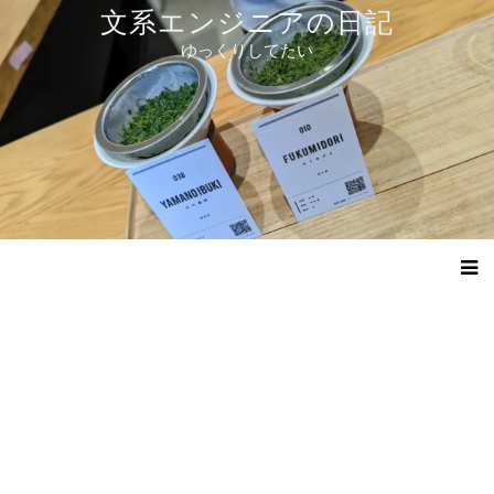
コ
文系エンジニアの日記
ン
ゆっくりしてたい
テ
ン
ツ
へ
ス
キ
ッ
プ