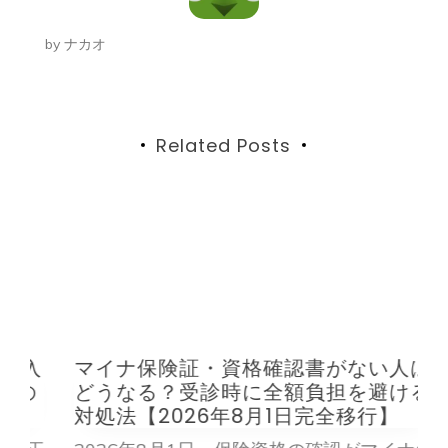
ー
by
ナカオ
シ
ョ
ン
Related Posts
入
マイナ保険証・資格確認書がない人は
の
どうなる？受診時に全額負担を避ける
対処法【2026年8月1日完全移行】