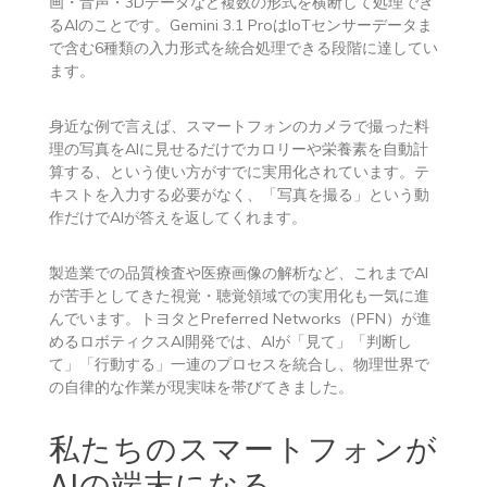
画・音声・3Dデータなど複数の形式を横断して処理でき
るAIのことです。Gemini 3.1 ProはIoTセンサーデータま
で含む6種類の入力形式を統合処理できる段階に達してい
ます。
身近な例で言えば、スマートフォンのカメラで撮った料
理の写真をAIに見せるだけでカロリーや栄養素を自動計
算する、という使い方がすでに実用化されています。テ
キストを入力する必要がなく、「写真を撮る」という動
作だけでAIが答えを返してくれます。
製造業での品質検査や医療画像の解析など、これまでAI
が苦手としてきた視覚・聴覚領域での実用化も一気に進
んでいます。トヨタとPreferred Networks（PFN）が進
めるロボティクスAI開発では、AIが「見て」「判断し
て」「行動する」一連のプロセスを統合し、物理世界で
の自律的な作業が現実味を帯びてきました。
私たちのスマートフォンが
AIの端末になる