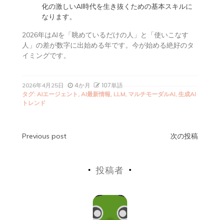
化の激しいAI時代を生き抜くための基本スキルに
なります。
2026年はAIを「眺めているだけの人」と「使いこなす
人」の差が数字に出始める年です。今が始める絶好のタ
イミングです。
4か月
107単語
2026年4月25日
タグ:
AIエージェント
,
AI最新情報
,
LLM
,
マルチモーダルAI
,
生成AI
トレンド
投
Previous post
次の投稿
稿
投稿者
ナ
ビ
ゲ