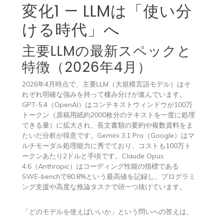
変化1 — LLMは「使い分
ける時代」へ
主要LLMの最新スペックと
特徴（2026年4月）
2026年4月時点で、主要LLM（大規模言語モデル）はそ
れぞれ明確な強みを持って棲み分けが進んでいます。
GPT-5.4（OpenAI）はコンテキストウィンドウが100万
トークン（原稿用紙約2000枚分のテキストを一度に処理
できる量）に拡大され、長文書類の要約や複数資料をま
たいだ分析が得意です。Gemini 3.1 Pro（Google）はマ
ルチモーダル処理能力に秀でており、コストも100万ト
ークンあたり2ドルと手頃です。Claude Opus
4.6（Anthropic）はコーディング性能の指標である
SWE-benchで80.8%という最高値を記録し、プログラミ
ング支援や高度な推論タスクで頭一つ抜けています。
「どのモデルを使えばいいか」という問いへの答えは、