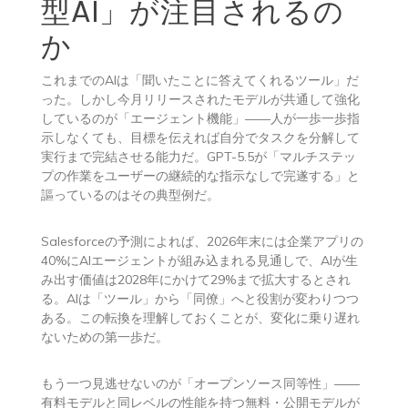
型AI」が注目されるの
か
これまでのAIは「聞いたことに答えてくれるツール」だ
った。しかし今月リリースされたモデルが共通して強化
しているのが「エージェント機能」——人が一歩一歩指
示しなくても、目標を伝えれば自分でタスクを分解して
実行まで完結させる能力だ。GPT-5.5が「マルチステッ
プの作業をユーザーの継続的な指示なしで完遂する」と
謳っているのはその典型例だ。
Salesforceの予測によれば、2026年末には企業アプリの
40%にAIエージェントが組み込まれる見通しで、AIが生
み出す価値は2028年にかけて29%まで拡大するとされ
る。AIは「ツール」から「同僚」へと役割が変わりつつ
ある。この転換を理解しておくことが、変化に乗り遅れ
ないための第一歩だ。
もう一つ見逃せないのが「オープンソース同等性」——
有料モデルと同レベルの性能を持つ無料・公開モデルが