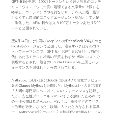
GPT-5.5
を発表。100万トークンという超大容量のコンテ
キストウィンドウ（一度に処理できる文章量の上限）を
搭載し、コーディングや複雑なリサーチを人が逐一指示
しなくても自律的にこなすエージェント型AIとして大幅
に進化した。APIの料金は入力100万トークンあたり5.00
ドルと公開されている。
翌4月24日には中国のDeepSeekが
DeepSeek-V4
をProと
Flashの2バージョンで公開した。注目すべきはそのコス
トパフォーマンスで、GPT-5.4（GPT-5.5のひとつ前の世
代にあたるモデル）相当の品質をわずか1/50のコストで
実現するとされ、競合のClaude Opus 4.6を上回るパフ
ォーマンスを発揮したと報告されている。
Anthropicは4月7日に
Claude Opus 4.7
と研究プレビュー
版の
Claude Mythos
を公開した。Mythosは44の専門職で
「人間の専門家レベル以上」のパフォーマンスを記録し
たが、安全性プロトコル（ASL-4）が発動したためAPIで
の一般公開は見送られた。ASL-4は「高性能すぎてリス
ク判断が必要になった」段階に入ったとみなされる基準
で、Anthropicが設けている安全性評価の仕組みだ。この