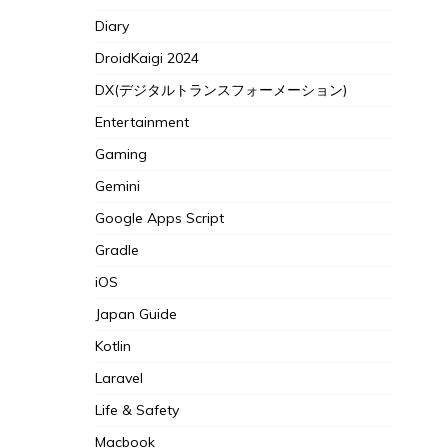
Diary
DroidKaigi 2024
DX(デジタルトランスフォーメーション)
Entertainment
Gaming
Gemini
Google Apps Script
Gradle
iOS
Japan Guide
Kotlin
Laravel
Life & Safety
Macbook