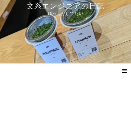
コ
文系エンジニアの日記
ン
ゆっくりしてたい
テ
ン
ツ
へ
ス
キ
ッ
プ