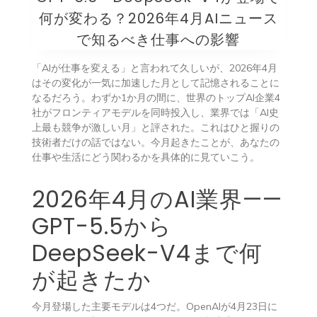
何が変わる？2026年4月AIニュース
で知るべき仕事への影響
「AIが仕事を変える」と言われて久しいが、2026年4月
はその変化が一気に加速した月として記憶されることに
なるだろう。わずか1か月の間に、世界のトップAI企業4
社がフロンティアモデルを同時投入し、業界では「AI史
上最も競争が激しい月」と評された。これはひと握りの
技術者だけの話ではない。今月起きたことが、あなたの
仕事や生活にどう関わるかを具体的に見ていこう。
2026年4月のAI業界——
GPT-5.5から
DeepSeek-V4まで何
が起きたか
今月登場した主要モデルは4つだ。OpenAIが4月23日に