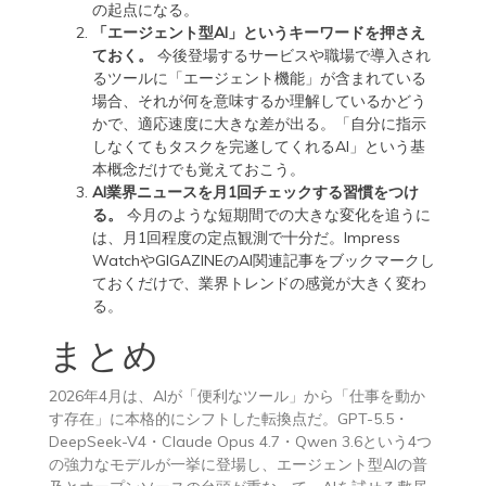
の起点になる。
「エージェント型AI」というキーワードを押さえ
ておく。
今後登場するサービスや職場で導入され
るツールに「エージェント機能」が含まれている
場合、それが何を意味するか理解しているかどう
かで、適応速度に大きな差が出る。「自分に指示
しなくてもタスクを完遂してくれるAI」という基
本概念だけでも覚えておこう。
AI業界ニュースを月1回チェックする習慣をつけ
る。
今月のような短期間での大きな変化を追うに
は、月1回程度の定点観測で十分だ。Impress
WatchやGIGAZINEのAI関連記事をブックマークし
ておくだけで、業界トレンドの感覚が大きく変わ
る。
まとめ
2026年4月は、AIが「便利なツール」から「仕事を動か
す存在」に本格的にシフトした転換点だ。GPT-5.5・
DeepSeek-V4・Claude Opus 4.7・Qwen 3.6という4つ
の強力なモデルが一挙に登場し、エージェント型AIの普