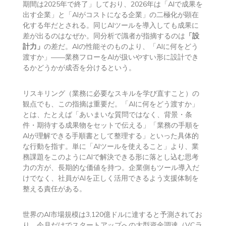
期間は2025年で終了」しており、2026年は「AIで成果を
出す企業」と「AIがコストになる企業」の二極化が顕在
化する年だとされる。同じAIツールを導入しても成果に
差が出るのはなぜか。同分析で識者が指摘するのは
「設
計力」
の差だ。AIの性能そのものより、「AIに何をどう
渡すか」——業務フローをAIが扱いやすい形に設計でき
るかどうかが成否を分けるという。
リスキリング（業務に必要なスキルを学び直すこと）の
観点でも、この指摘は重要だ。「AIに何をどう渡すか」
とは、たとえば「あいまいな質問ではなく、背景・条
件・期待する成果物をセットで伝える」「業務の手順を
AIが理解できる手順書として整理する」といった具体的
な行動を指す。単に「AIツールを使えること」より、業
務課題をこのようにAIで解決できる形に落とし込む思考
力の方が、長期的な価値を持つ。企業側もツール導入だ
けでなく、社員がAIを正しく活用できるよう支援体制を
整える責任がある。
世界のAI市場規模は3,120億ドルに達すると予測されてお
り、今月だけでスタートアップへの大型資金調達（VCラ