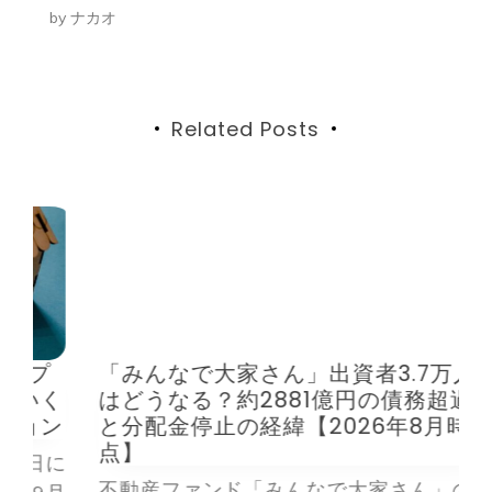
by
ナカオ
シ
ョ
ン
Related Posts
プ
「みんなで大家さん」出資者3.7万人
く
はどうなる？約2881億円の債務超過
ン
と分配金停止の経緯【2026年8月時
点】
に
不動産ファンド「みんなで大家さん」の運