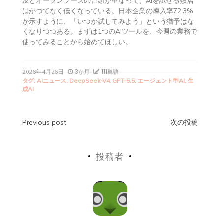
及とオープンソースの台頭が重なって、AIを試せる敷居
はかつてなく低くなっている。日本企業の導入率72.3%
が示すように、「いつか試してみよう」という猶予はな
くなりつつある。まずは1つのAIツールを、今週の業務で
使ってみることから始めてほしい。
3か月
111単語
2026年4月26日
タグ:
AIニュース
,
DeepSeek-V4
,
GPT-5.5
,
エージェント型AI
,
生
成AI
投
Previous post
次の投稿
稿
投稿者
ナ
ビ
ゲ
ー