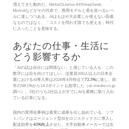
増えてきた動向だ。MetaのLlama 4やDeepSeek、
Mistralなどがその代表で、商用モデルと肩を並べるレベ
ルに達しつつある。AIはもはや大企業しか使えない高価
なものではなく、「コストを問わず誰でも使える」時代
に入ったことを意味する。
あなたの仕事・生活に
どう影響するか
「AIの話は自分には関係ない」と感じている人も、この
数字には目を向けてほしい。従業員300人以上の日本企
業におけるAI導入率は2026年4月時点で
72.3%
に達し、前
年の58.1%から14.2ポイントも急増した（ai-media.co.jp
調べ）。3社のうち2社以上がすでにAIを業務に取り入れ
ている計算になる。
国内の実用化事例は着実に成果を出し始めている。ソフ
トバンクはエージェント型AIをロジスティクスに導入し
配送効率を
40%向上
させた。大手自動車メーカーでは生