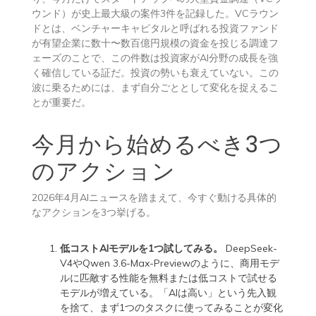
ウンド）が史上最大級の案件3件を記録した。VCラウン
ドとは、ベンチャーキャピタルと呼ばれる投資ファンド
が有望企業に数十〜数百億円規模の資金を投じる調達フ
ェーズのことで、この件数は投資家がAI分野の成長を強
く確信している証だ。投資の勢いも衰えていない。この
波に乗るためには、まず自分ごととして変化を捉えるこ
とが重要だ。
今月から始めるべき3つ
のアクション
2026年4月AIニュースを踏まえて、今すぐ動ける具体的
なアクションを3つ挙げる。
低コストAIモデルを1つ試してみる。
DeepSeek-
V4やQwen 3.6-Max-Previewのように、商用モデ
ルに匹敵する性能を無料または低コストで試せる
モデルが増えている。「AIは高い」という先入観
を捨て、まず1つのタスクに使ってみることが変化