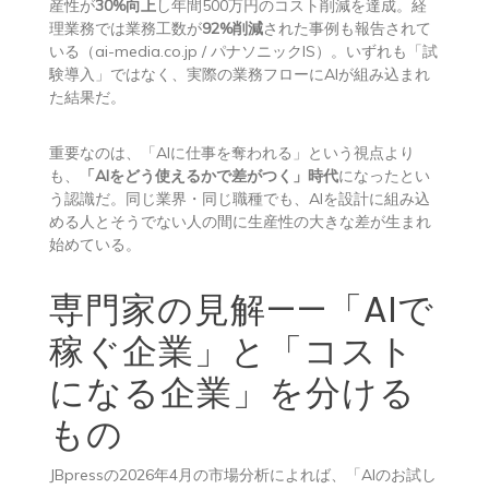
産性が
30%向上
し年間500万円のコスト削減を達成。経
理業務では業務工数が
92%削減
された事例も報告されて
いる（ai-media.co.jp / パナソニックIS）。いずれも「試
験導入」ではなく、実際の業務フローにAIが組み込まれ
た結果だ。
重要なのは、「AIに仕事を奪われる」という視点より
も、
「AIをどう使えるかで差がつく」時代
になったとい
う認識だ。同じ業界・同じ職種でも、AIを設計に組み込
める人とそうでない人の間に生産性の大きな差が生まれ
始めている。
専門家の見解——「AIで
稼ぐ企業」と「コスト
になる企業」を分ける
もの
JBpressの2026年4月の市場分析によれば、「AIのお試し