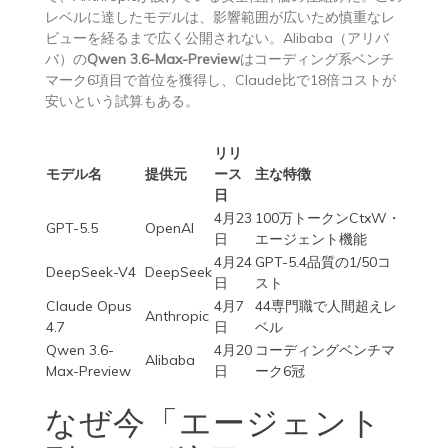
レベルに達したモデルは、影響範囲が広いため慎重なレ
ビューを経るまで広く公開されない。Alibaba（アリバ
バ）の
Qwen 3.6-Max-Preview
はコーディング系ベンチ
マーク6項目で首位を獲得し、Claude比で18倍コストが
安いという試算もある。
リリ
モデル名
提供元
ース
主な特徴
日
4月23
100万トークンCtxW・
GPT-5.5
OpenAI
日
エージェント機能
4月24
GPT-5.4品質の1/50コ
DeepSeek-V4
DeepSeek
日
スト
Claude Opus
4月7
44専門職で人間超えレ
Anthropic
4.7
日
ベル
Qwen 3.6-
4月20
コーディングベンチマ
Alibaba
Max-Preview
日
ーク6冠
なぜ今「エージェント