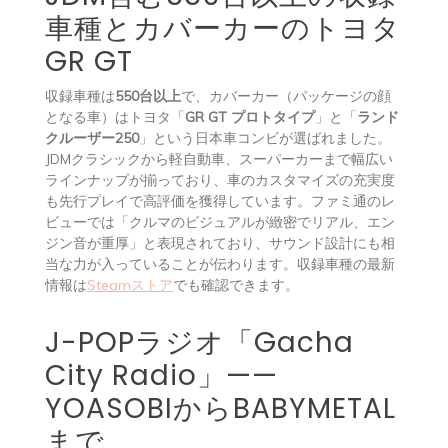
車種とカバーカーのトヨタ
GR GT
収録車種は
550台以上
で、カバーカー（パッケージの顔
となる車）はトヨタ「
GR GT プロトタイプ
」と「
ランド
クルーザー250
」という日本車コンビが選ばれました。
JDMクラシックから軽自動車、スーパーカーまで幅広い
ラインナップが揃っており、車のカスタマイズの充実度
も先行プレイで高評価を獲得しています。ファミ通のレ
ビューでは「クルマのビジュアルが緻密でリアル、エン
ジン音が重厚」と表現されており、サウンド設計にも相
当な力が入っていることが伝わります。収録車種の最新
情報は
Steamストア
でも確認できます。
J-POPラジオ「Gacha
City Radio」——
YOASOBIからBABYMETAL
まで