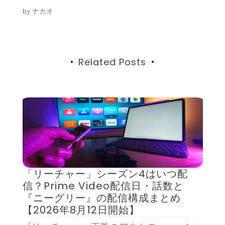
ー
by
ナカオ
シ
ョ
ン
Related Posts
作
ィ
ク
「リーチャー」シーズン4はいつ配
と
信？Prime Video配信日・話数と
5／
『ニーグリー』の配信構成まとめ
し
【2026年8月12日開始】