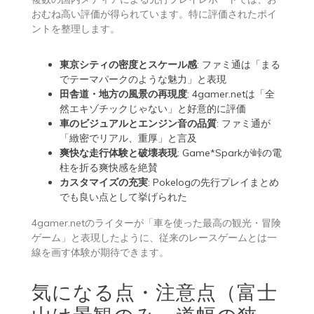
おむね高い評価が得られています。特に評価されたポイ
ントを整理します。
東京シティの密度とスケール感
: ファミ通は「まる
でテーマパークのような魅力」と表現
田舎道・地方の風景の再現度
: 4gamer.netは「全
然エキゾチックじゃない」と好意的に評価
車のビジュアルとエンジン音の品質
: ファミ通が
「緻密でリアル、重厚」と言及
爽快な走行体験と破壊表現
: Game*Sparkが峠の電
柱を折る爽快感を絶賛
カスタマイズの充実
: Pokelogの先行プレイまとめ
でも良い点として挙げられた
4gamer.netのライターが「車を使った最高の観光・冒険
ゲーム」と表現したように、従来のレースゲームとは一
線を画す体験が期待できます。
気になる点・注意点（富士