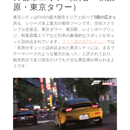
原・東京タワー）
東京シティはFH5の最大都市エリアと比べて
5倍の広さ
を
誇る、シリーズ史上最大の都市ゾーンです。渋谷スクラ
ンブル交差点、東京タワー、東京駅、レインボーブリッ
ジ、秋葉原風エリアなど日本の象徴的なスポットがギュ
ッと詰め込まれています。
ファミ通の先行レビュー
では
「名所がギュッと詰め込まれた東京シティには、まるで
テーマパークのような魅力があった」と評されており、
観光気分で走り回るだけでも十分な満足感が得られるよ
うです。