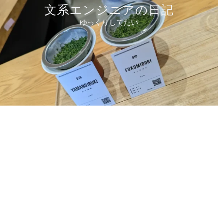
コ
文系エンジニアの日記
ン
ゆっくりしてたい
テ
ン
ツ
へ
ス
キ
ッ
プ