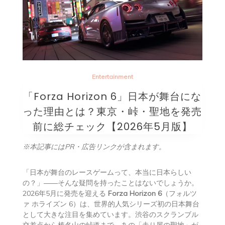
Entertainment
「Forza Horizon 6」日本が舞台にな
った理由とは？東京・峠・聖地を発売
前に総チェック【2026年5月版】
※本記事にはPR・広告リンクが含まれます。
「日本が舞台のレースゲームって、本当に日本らしい
の？」——そんな疑問を持ったことはないでしょうか。
2026年5月に発売を迎える
Forza Horizon 6
（フォルツ
ァ ホライズン 6）は、世界的人気シリーズ初の日本舞台
として大きな注目を集めています。渋谷のスクランブル
交差点から榛名山の峠道まで、あの「走り屋の聖地」が