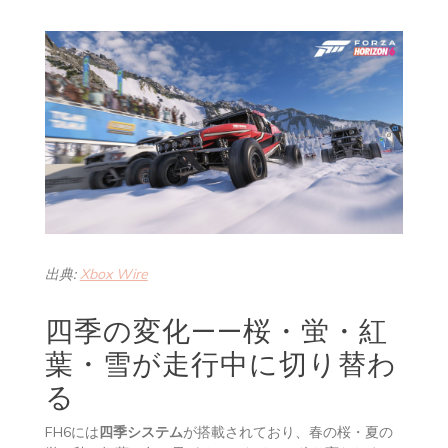
出典:
Xbox Wire
四季の変化——桜・蛍・紅
葉・雪が走行中に切り替わ
る
FH6には
四季システム
が搭載されており、春の桜・夏の