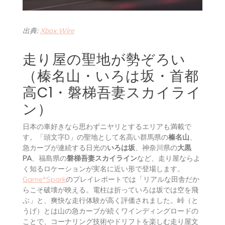
出典:
Xbox Wire
走り屋の聖地が勢ぞろい
（榛名山・いろは坂・首都
高C1・磐梯吾妻スカイライ
ン）
日本の車好きなら思わずニヤリとするエリアも満載で
す。「頭文字D」の聖地として名高い群馬県の
榛名山
、
急カーブが連続する日光の
いろは坂
、神奈川県の
大黒
PA
、福島県の
磐梯吾妻スカイライン
など、走り屋ならよ
く知るロケーションが実名に近い形で登場します。
Game*Spark
のプレイレポートでは「リアルな田舎だか
らこそ破壊が映える。電柱は折っていろは坂では空を飛
ぶ」と、爽快な走行体験が高く評価されました。峠（と
うげ）とは山の急カーブが続くワインディングロードの
ことで、コーナリング技術やドリフトを楽しむ走り屋文