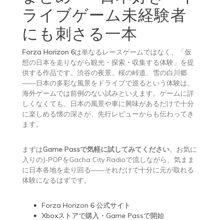
ライブゲーム未経験者
にも刺さる一本
Forza Horizon 6
は単なるレースゲームではなく、「仮
想の日本を走りながら観光・探索・収集する体験」を提
供する作品です。渋谷の夜景、桜の峠道、雪の白川郷
——日本の多彩な風景をドライブで巡るという体験は、
海外ゲームでは前例のない試みといえます。ゲームに詳
しくなくても、日本の風景や車に興味があるだけで十分
に楽しめる懐の深さが、先行レビューからも伝わってき
ます。
まずは
Game Passで気軽に試してみてください
。お気に
入りのJ-POPをGacha City Radioで流しながら、気まま
に日本各地を走り回る——それだけで十分に元が取れる
体験になるはずです。
Forza Horizon 6 公式サイト
Xboxストアで購入・Game Passで開始