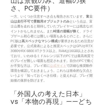
山は景観のみ、道幅の狭
さ、PC要件）
一方、いくつか注意すべき点も報告されています。
富士
山は走行不可で景観用オブジェクトのみ
という点は、富
士山麓を走れると期待していたプレイヤーには残念なポ
イントかもしれません。また
峠道の道幅が狭く
、ドライ
ブゲーム初心者には難しい場面もあるとのこと。さらに
PC版は
高スペックなマシン構成
が要求されるため注意が
必要です。公式発表によると推奨スペックはGPUがRTX
3080やRX 6800 XTクラス以上、RAMは16GB以上とされ
ており、いわゆるミドルレンジ以下のPCでは最高画質で
のプレイが難しい場面も想定されます。自分のPCで動く
か不安な方は、プレイ前に
公式サイト
で詳細な推奨動作
環境を確認しておきましょう。これらは致命的な欠点と
いうより「知っておくべき仕様」と捉えれば、プレイ開
始後の落胆を防げます。
「外国人の考えた日本」
vs「本物の再現」——どち