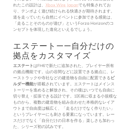
れたこの設計は、
Xbox Wire Japan
でも特集されてお
り、テンポよく遊び続けられる快適さが期待されます。
道を走っていたら自然にイベントに参加できる感覚は、
「走ることそのものが遊び」というForza Horizonのコ
ンセプトを体現した進化といえるでしょう。
エステート——自分だけの
拠点をカスタマイズ
エステート
はFH6で新たに追加された、プレイヤー所有
の拠点機能です。山の谷間などに設置できる拠点に、レ
ーストラックや寺社などの建造物を自由に配置できる
ビ
ルダー機能
が搭載されています。エステートはメインス
トーリーを進めると解放され、その後はいつでも自由に
切り替え・拡張できる設計です。1区画に収まる小規模な
ものから、複数の建造物を組み合わせた本格的なレイア
ウトまで自由度は幅広く、「走るだけでなく作りたい」
というプレイヤーにも刺さる要素になっています。レー
スだけでなく「自分だけの日本を作る」楽しさも加わっ
た、シリーズ初の試みです。