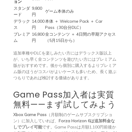
ョン
スタンダ
9,800
ゲーム本体のみ
ード
円
デラック
14,000
本体 ＋ Welcome Pack ＋ Car
ス
円
Pass（30台分DLC）
プレミア
16,800
全コンテンツ ＋ 4日間の早期アクセス
ム
円
（5月15日から）
追加車種やDLCを楽しみたい方にはデラックス版以上
が、いち早く全コンテンツを遊びたい方にはプレミアム
版がおすすめです。後から個別に購入するよりプレミア
ム版のほうがコスパがよいケースも多いため、長く遊ぶ
つもりであれば検討する価値があります。
Game Pass加入者は実質
無料——まず試してみよう
Xbox Game Pass
（月額制のゲームサブスクリプショ
ン）に加入していれば、
Forza Horizon 6は追加料金な
しでプレイ可能
です。Game Passは月額1,100円前後か