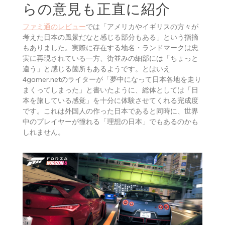
らの意見も正直に紹介
ファミ通のレビュー
では「アメリカやイギリスの方々が
考えた日本の風景だなと感じる部分もある」という指摘
もありました。実際に存在する地名・ランドマークは忠
実に再現されている一方、街並みの細部には「ちょっと
違う」と感じる箇所もあるようです。とはいえ
4gamer.netのライターが「夢中になって日本各地を走り
まくってしまった」と書いたように、総体としては「日
本を旅している感覚」を十分に体験させてくれる完成度
です。これは外国人の作った日本であると同時に、世界
中のプレイヤーが憧れる「理想の日本」でもあるのかも
しれません。