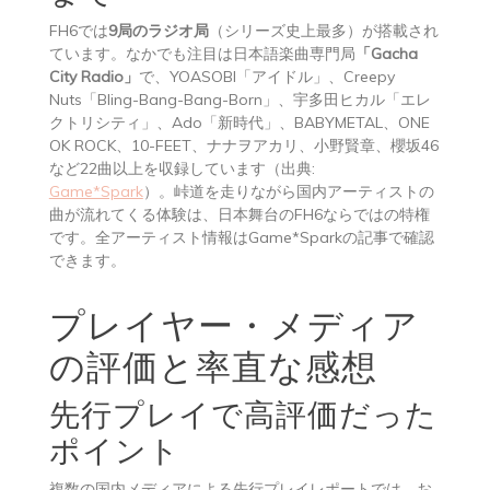
FH6では
9局のラジオ局
（シリーズ史上最多）が搭載され
ています。なかでも注目は日本語楽曲専門局
「Gacha
City Radio」
で、YOASOBI「アイドル」、Creepy
Nuts「Bling-Bang-Bang-Born」、宇多田ヒカル「エレ
クトリシティ」、Ado「新時代」、BABYMETAL、ONE
OK ROCK、10-FEET、ナナヲアカリ、小野賢章、櫻坂46
など22曲以上を収録しています（出典:
Game*Spark
）。峠道を走りながら国内アーティストの
曲が流れてくる体験は、日本舞台のFH6ならではの特権
です。全アーティスト情報はGame*Sparkの記事で確認
できます。
プレイヤー・メディア
の評価と率直な感想
先行プレイで高評価だった
ポイント
複数の国内メディアによる先行プレイレポートでは、お