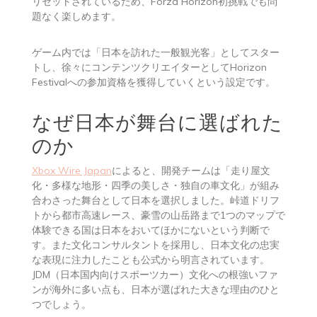
リセットされているため、Forza Horizon初挑戦でも問
題なく楽しめます。
ゲーム内では「日本を訪れた一般観光客」としてスター
トし、徐々にコンテンツクリエイターとしてHorizon
Festivalへの参加資格を獲得していくという設定です。
なぜ日本が舞台に選ばれた
のか
Xbox Wire Japan
によると、開発チームは「走り屋文
化・多様な地形・四季の美しさ・独自の車文化」が組み
合わさった舞台として日本を選択しました。峠道ドリフ
トから都市高速レース、豪雪の山岳路まで1つのマップで
体験できる国は日本をおいてほかにないという判断で
す。また文化コンサルタントを採用し、日本文化の忠実
な表現に注力したことも公式から明言されています。
JDM（日本国内向けスポーツカー）文化への根強いファ
ンが海外に多い点も、日本が選ばれた大きな理由のひと
つでしょう。