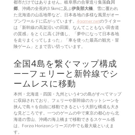
都市だけではありません。岐阜県の合掌造り集落
白川
郷
、沖縄の全長約3.5kmに及ぶ
伊良部大橋
、雪に覆われ
た北海道の山岳地帯など、日本各地の多様な風景がオー
プンワールドに広がっています。
4gamer.net
のライター
は「新幹線の高架沿いの田園、なんてこともない田舎道
の質感」をとくに高く評価し、「夢中になって日本各地
を走りまくってしまった」「車を使った最高の観光・冒
険ゲーム」とまで言い切っています。
全国4島を繋ぐマップ構成
——フェリーと新幹線でシ
ームレスに移動
本州・北海道・四国・九州という4つの島がすべてマップ
に収録されており、フェリーや新幹線のカットシーンを
挟んで島々を自由に移動できるという大胆な構成も大き
な見どころです。一つのゲームの中で東京の都心から北
海道の雪山、沖縄の海上橋まで移動できるスケール感
は、Forza Horizonシリーズの中でも最大級といえま
す。