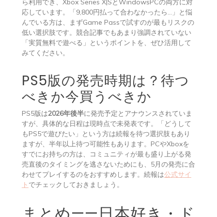
ら利用でき、Xbox Series X|SとWindowsPCの両方に対
応しています。「9,800円払って合わなかったら…」と悩
んでいる方は、まずGame Passで試すのが最もリスクの
低い選択肢です。競合記事でもあまり強調されていない
「実質無料で遊べる」というポイントを、ぜひ活用して
みてください。
PS5版の発売時期は？待つ
べきか今買うべきか
PS5版は
2026年後半
に発売予定とアナウンスされていま
すが、具体的な日程は現時点で未発表です。「どうして
もPS5で遊びたい」という方は続報を待つ選択肢もあり
ますが、半年以上待つ可能性もあります。PCやXboxを
すでにお持ちの方は、コミュニティが最も盛り上がる発
売直後のタイミングを逃さないためにも、5月の発売に合
わせてプレイするのをおすすめします。続報は
公式サイ
ト
でチェックしておきましょう。
まとめ——日本好き・ド