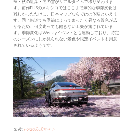
蛍・秋の紅葉・冬の雪がリアルタイムで移り変わりま
す。前作FH5のメキシコではここまで劇的な季節変化は
難しかっただけに、日本マップならではの体験といえま
す。同じ峠道でも季節によってまったく異なる景色が広
がるため、何度走っても飽きない工夫が施されていま
す。季節変化はWeeklyイベントとも連動しており、特定
のシーズンにしか見られない景色や限定イベントも用意
されているようです。
出典:
Forza公式サイト