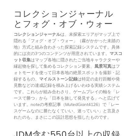
コレクションジャーナル
とフォグ・オブ・ウォー
コレクションジャーナル
は、未探索エリアがマップ上で
隠れる「フォグ・オブ・ウォー」（霧がかかった未踏の
地）方式と組み合わさった探索記録システムです。具体
的には次の3つのコンテンツが用意されています。
マスコ
ット収集
はマップ各地に隠されたご当地キャラクターや
縁起物を探して集めるコレクション要素、
風景写真
はフ
ォトモードを使って日本各地の絶景スポットを撮影・記
録するもの、
マイルストーン記録
は特定の走行距離や発
見数などの達成記録を積み上げるいわゆる実績システム
です。これらが組み合わさり、ゲームプレイの軸を「レ
ースで勝つ」から「日本を旅して発見する」へと広げて
います。noteの考察記事（MutedGiant4126）で「レー
スゲームなのに勝たなくていい、迷っていい」と言及さ
れたのも、まさにこの設計思想を指したものです。
JDM含む550台以上の収録