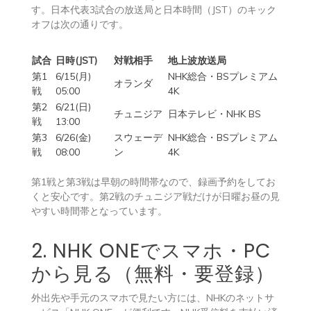
す。日本代表3試合の放送局と日本時間（JST）のキック
オフは次の通りです。
試合
日時(JST)
対戦相手
地上波放送局
第1
6/15(月)
NHK総合・BSプレミアム
オランダ
戦
05:00
4K
第2
6/21(日)
チュニジア
日本テレビ・NHK BS
戦
13:00
第3
6/26(金)
スウェーデ
NHK総合・BSプレミアム
戦
08:00
ン
4K
第1戦と第3戦は早朝の時間帯なので、録画予約をしてお
くと安心です。第2戦のチュニジア戦だけが日曜お昼の見
やすい時間帯となっています。
2. NHK ONEでスマホ・PC
から見る（無料・要登録）
外出先や手元のスマホで見たい方には、NHKのネットサ