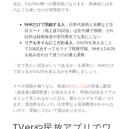
合は、DAZNが唯一の選択肢になります。具体的には次
のような使い分けが現実的です。
NHKだけで完結する人
：日本代表戦と決勝など注
目カード（地上波33試合）は生中継で視聴。それ
以外は録画放送や翌日再生でも気にしない
リアルタイムにこだわる人
：DAZNを加えること
で104試合すべてをライブ視聴可能。NHKとDAZN
を組み合わせて使うのが最も柔軟
「生で見たい試合がいくつあるか」を基準に、NHKだけ
で足りるかDAZNを加えるかを判断しましょう。
スマホ視聴を補うなら、前述の
NHK ONE
の見逃し配信
（放送後1週間程度）が役立ちます。早朝の試合をリアル
タイムで見られなかった日も、後からスマホで追いつけ
ます。受信料を払っている世帯なら追加費用がかからな
いので、登録しておいて損はありません。
TVerや民放アプリでワ