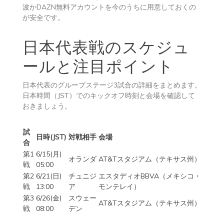
波かDAZN無料アカウントを今のうちに用意しておくの
が安全です。
日本代表戦のスケジュ
ールと注目ポイント
日本代表のグループステージ3試合の詳細をまとめます。
日本時間（JST）でのキックオフ時刻と会場を確認して
おきましょう。
試
日時(JST)
対戦相手
会場
合
第1
6/15(月)
オランダ
AT&Tスタジアム（テキサス州）
戦
05:00
第2
6/21(日)
チュニジ
エスタディオBBVA（メキシコ・
戦
13:00
ア
モンテレイ）
第3
6/26(金)
スウェー
AT&Tスタジアム（テキサス州）
戦
08:00
デン