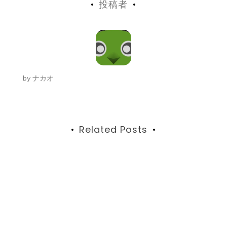
投稿者
ナ
ビ
ゲ
ー
by
ナカオ
シ
ョ
ン
Related Posts