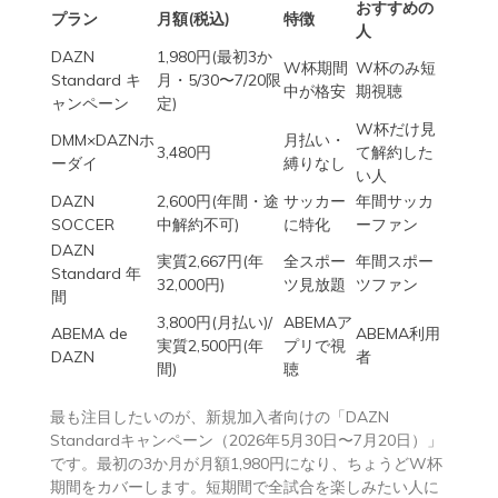
おすすめの
プラン
月額(税込)
特徴
人
DAZN
1,980円(最初3か
W杯期間
W杯のみ短
Standard キ
月・5/30〜7/20限
中が格安
期視聴
ャンペーン
定)
W杯だけ見
DMM×DAZNホ
月払い・
3,480円
て解約した
ーダイ
縛りなし
い人
DAZN
2,600円(年間・途
サッカー
年間サッカ
SOCCER
中解約不可)
に特化
ーファン
DAZN
実質2,667円(年
全スポー
年間スポー
Standard 年
32,000円)
ツ見放題
ツファン
間
3,800円(月払い)/
ABEMAア
ABEMA de
ABEMA利用
実質2,500円(年
プリで視
DAZN
者
間)
聴
最も注目したいのが、新規加入者向けの「DAZN
Standardキャンペーン（2026年5月30日〜7月20日）」
です。最初の3か月が月額1,980円になり、ちょうどW杯
期間をカバーします。短期間で全試合を楽しみたい人に