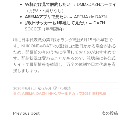
W杯だけ見て解約したい
→
DMM×DAZNホーダイ
（月払い・縛りなし）
ABEMAアプリで見たい
→
ABEMA de DAZN
J/欧州サッカーも1年通して見たい
→ DAZN
SOCCER（年間契約）
特に日本代表戦の第1戦オランダ戦は6月15日の早朝で
す。NHK ONEやDAZNの登録には数日かかる場合がある
ため、開幕前の今のうちに準備しておくのがおすすめで
す。配信状況は変わることがあるので、視聴前に各公式
サイトで最新情報を確認し、万全の体制で日本代表を応
援しましょう。
2か月
175単語
2026年6月2日
タグ:
ABEMA
,
DAZN
,
NHK
,
ワールドカップ2026
,
無料視聴
投
Previous post
次の投稿
稿