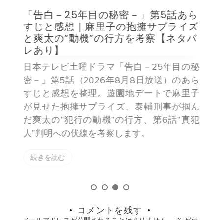
「告白－25年目の秘密－」第5話あら
「
に
すじと感想｜麻里子の抱擁サプライズ
と爽太の”動機”の行方を考察【ネタバ
レあり】
じ
日本テレビ土曜ドラマ「告白－25年目の秘
メ
密－」第5話（2026年8月8日放送）のあら
理
すじと感想を整理。遊園地デートで麻里子
聴
が見せた抱擁サプライズ、泰輔刑事が掴ん
情
だ爽太の”犯行の動機”の行方、第6話”真犯
人”判明への伏線を考察します。
続きを読む
コメントを残す