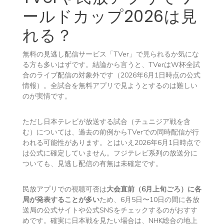
ールドカップ2026は見
れる？
無料の見逃し配信サービス「TVer」で見られるか気にな
る方も多いはずです。結論から言うと、TVerはW杯全試
合のライブ配信の対象外です（2026年6月1日時点の公式
情報）。全試合を無料アプリで見ようとするのは難しい
のが実情です。
ただし日本テレビが放送する試合（チュニジア戦を含
む）については、過去の前例からTVerでの同時配信が行
われる可能性があります。とはいえ2026年6月1日時点で
は公式に確定していません。フジテレビ系列の放送分に
ついても、見逃し配信の有無は未確定です。
民放アプリでの視聴可否は
大会直前（6月上旬ごろ）に各
局が発表することが多い
ため、6月5日〜10日の間に各放
送局の公式サイトや公式SNSをチェックするのがおすす
めです。確実に日本戦を見たい場合は、NHK総合の地上