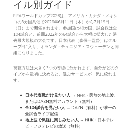
イル別ガイド
FIFAワールドカップ2026は、アメリカ・カナダ・メキシ
コの3カ国共催で2026年6月11日（木）から7月19日
（日）まで開催されます。参加国は48カ国、試合数は全
104試合と、前回2022年の64試合から大幅に拡大した過
去最大規模の大会です。日本代表（森保一監督）はグル
ープFに入り、オランダ・チュニジア・スウェーデンと同
組になりました。
視聴方法は大きく3つの導線に分かれます。自分がどのタ
イプかを最初に決めると、選ぶサービスが一気に絞れま
す。
日本代表戦だけ見たい人
→ NHK・民放の地上波、
またはDAZN無料アカウント（無料）
全104試合を見たい人
→ DAZN（有料）が唯一の
全試合ライブ配信
地上波で気軽に楽しみたい人
→ NHK・日本テレ
ビ・フジテレビの放送（無料）