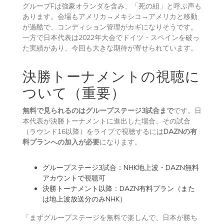
グループFは強豪オランダを含み、「死の組」と呼ぶ声も
あります。会場もアメリカ→メキシコ→アメリカと移動
が過酷で、コンディション管理がカギになりそうです。
一方で日本代表は2022年大会でドイツ・スペインを破っ
た実績があり、今回も大きな期待が寄せられています。
決勝トーナメントの視聴に
ついて（重要）
無料で見られるのはグループステージ3試合まで
です。日
本代表が決勝トーナメントに進出した場合、その試合
（ラウンド16以降）をライブで視聴するには
DAZNの有
料プランへの加入が必要
になります。
グループステージ3試合：NHK地上波・DAZN無料
アカウントで視聴可
決勝トーナメント以降：DAZN有料プラン（また
は地上波放送分のみNHK）
「まずグループステージを無料で楽しんで、日本が勝ち