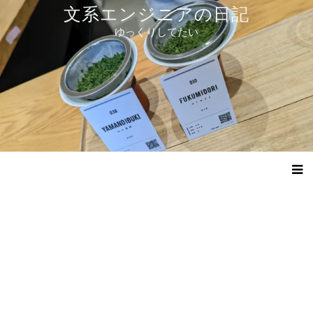
コ
文系エンジニアの日記
ン
ゆっくりしてたい
テ
ン
ツ
へ
ス
キ
ッ
プ