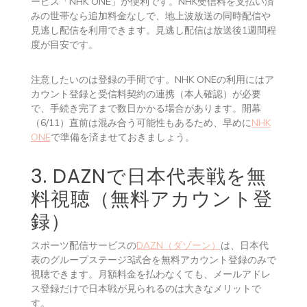
ービス「NHK ONE」が便利です。NHK受信料を支払い済
みの世帯なら追加料金なしで、地上波放送の同時配信や
見逃し配信を利用できます。見逃し配信は放送後1週間程
度が目安です。
注意したいのは登録の手間です。NHK ONEの利用にはア
カウント登録と受信料契約の連携（本人確認）が必要
で、手続き完了まで数日かかる場合があります。開幕
（6/11）直前は混み合う可能性もあるため、早めに
NHK
ONE
で準備を済ませておきましょう。
3. DAZNで日本代表戦を無
料視聴（無料アカウント登
録）
スポーツ配信サービスの
DAZN（ダゾーン）
は、日本代
表のグループステージ3試合を無料アカウント登録のみで
視聴できます。月額料金を払わなくても、メールアドレ
ス登録だけで日本戦が見られるのは大きなメリットで
す。