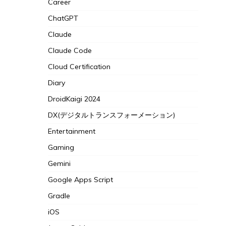
Career
ChatGPT
Claude
Claude Code
Cloud Certification
Diary
DroidKaigi 2024
DX(デジタルトランスフォーメーション)
Entertainment
Gaming
Gemini
Google Apps Script
Gradle
iOS