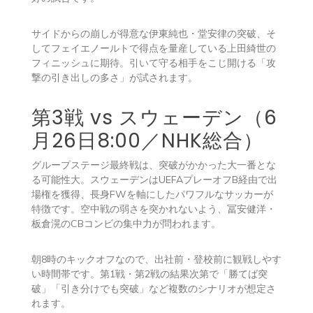
サイドからの崩しが得意な伊東純也・堂安律の突破、そ
してフェイエノールトで得点を量産している上田綺世の
フィニッシュに期待。引いて守る相手をこじ開ける「攻
撃の引き出しの多さ」が試されます。
第3戦 vs スウェーデン（6
月26日8:00／NHK総合）
グループステージ最終戦は、突破がかかった大一番とな
る可能性大。スウェーデンはUEFAプレーオフB経由で出
場権を獲得、長身FWを軸にしたパワフルなサッカーが
特徴です。空中戦の弱さを突かれないよう、冨安健洋・
板倉滉のCBコンビの集中力が問われます。
朝8時のキックオフなので、出社前・登校前に観戦しやす
い時間帯です。第1戦・第2戦の結果次第で「勝てば突
破」「引き分けでも突破」など複数のシナリオが想定さ
れます。