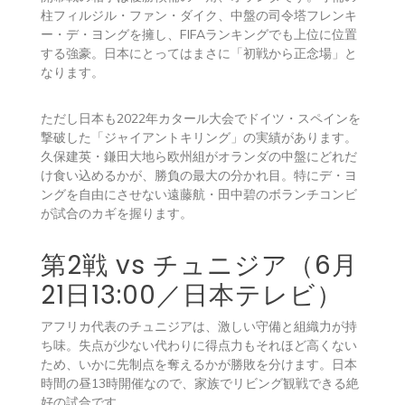
柱フィルジル・ファン・ダイク、中盤の司令塔フレンキ
ー・デ・ヨングを擁し、FIFAランキングでも上位に位置
する強豪。日本にとってはまさに「初戦から正念場」と
なります。
ただし日本も2022年カタール大会でドイツ・スペインを
撃破した「ジャイアントキリング」の実績があります。
久保建英・鎌田大地ら欧州組がオランダの中盤にどれだ
け食い込めるかが、勝負の最大の分かれ目。特にデ・ヨ
ングを自由にさせない遠藤航・田中碧のボランチコンビ
が試合のカギを握ります。
第2戦 vs チュニジア（6月
21日13:00／日本テレビ）
アフリカ代表のチュニジアは、激しい守備と組織力が持
ち味。失点が少ない代わりに得点力もそれほど高くない
ため、いかに先制点を奪えるかが勝敗を分けます。日本
時間の昼13時開催なので、家族でリビング観戦できる絶
好の試合です。