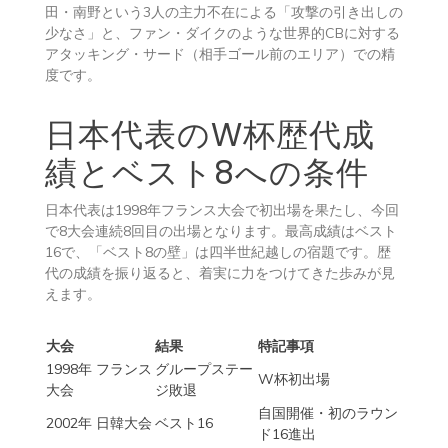
田・南野という3人の主力不在による「攻撃の引き出しの
少なさ」と、ファン・ダイクのような世界的CBに対する
アタッキング・サード（相手ゴール前のエリア）での精
度です。
日本代表のW杯歴代成
績とベスト8への条件
日本代表は1998年フランス大会で初出場を果たし、今回
で8大会連続8回目の出場となります。最高成績はベスト
16で、「ベスト8の壁」は四半世紀越しの宿題です。歴
代の成績を振り返ると、着実に力をつけてきた歩みが見
えます。
大会
結果
特記事項
1998年 フランス
グループステー
W杯初出場
大会
ジ敗退
自国開催・初のラウン
2002年 日韓大会
ベスト16
ド16進出