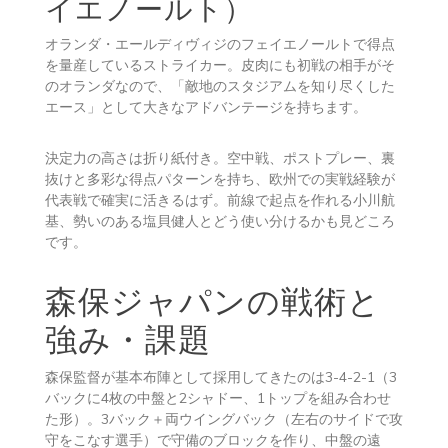
イエノールト）
オランダ・エールディヴィジのフェイエノールトで得点
を量産しているストライカー。皮肉にも初戦の相手がそ
のオランダなので、「敵地のスタジアムを知り尽くした
エース」として大きなアドバンテージを持ちます。
決定力の高さは折り紙付き。空中戦、ポストプレー、裏
抜けと多彩な得点パターンを持ち、欧州での実戦経験が
代表戦で確実に活きるはず。前線で起点を作れる小川航
基、勢いのある塩貝健人とどう使い分けるかも見どころ
です。
森保ジャパンの戦術と
強み・課題
森保監督が基本布陣として採用してきたのは3-4-2-1（3
バックに4枚の中盤と2シャドー、1トップを組み合わせ
た形）。3バック＋両ウイングバック（左右のサイドで攻
守をこなす選手）で守備のブロックを作り、中盤の遠