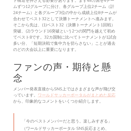
ト構造を押さえる必要があります。まず48カ国を4チー
ムずつ12グループに分け、各グループ上位2チーム（計
24チーム）と各グループ3位の中から成績上位8チームが
合わせてベスト32として決勝トーナメントへ進みます。
そこから先は、(1)ベスト32（決勝トーナメント1回戦）
突破、(2)ラウンド16突破という2つの関門を越えて初め
てベスト8です。32カ国制に比べてトーナメントが1試合
多い分、「短期決戦で集中力を切らさない」ことが過去
のどの大会以上に重要になります。
ファンの声・期待と懸
念
メンバー発表直後からSNS上ではさまざまな声が飛び交
っています。
ワールドサッカーポータルがまとめた反応
から、印象的なコメントをいくつか紹介します。
「今のベストメンバーだと思う。楽しみすぎる」
（ワールドサッカーポータル SNS反応まとめ、