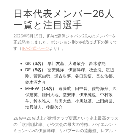
日本代表メンバー26人
一覧と注目選手
2026年5月15日、JFAは森保ジャパン26人のメンバーを
正式発表しました。ポジション別の内訳は以下の通りで
す（
JFA公式ページ
より）。
GK（3名）
: 早川友基、大迫敬介、鈴木彩艶
DF（9名）
: 冨安健洋、伊藤洋輝、板倉滉、渡辺
剛、菅原由勢、瀬古歩夢、谷口彰悟、長友佑都、
鈴木淳之介
MF/FW（14名）
: 遠藤航、田中碧、佐野海舟、久
保建英、鎌田大地、堂安律、伊東純也、中村敬
斗、鈴木唯人、前田大然、小川航基、上田綺世、
塩貝健人、後藤啓介
26名中20名以上が欧州クラブ所属という史上最高クラス
の「欧州組比率」が今大会の最大の特徴。バイエルン・
ミュンヘンの伊藤洋輝、リバプールの遠藤航、レアル・