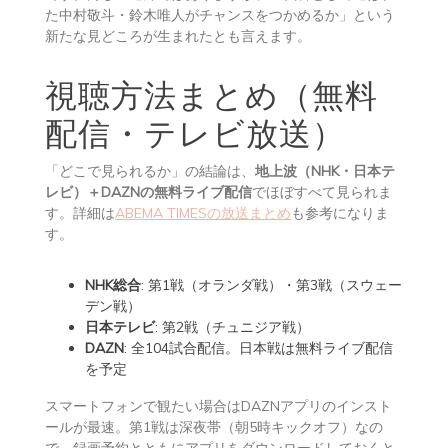
た中村敬斗・鈴木唯人がチャンスをつかめるか」という
新たな見どころが生まれたとも言えます。
視聴方法まとめ（無料
配信・テレビ放送）
「どこで見られるか」の結論は、
地上波（NHK・日本テ
レビ）＋DAZNの無料ライブ配信
でほぼすべて見られま
す。詳細は
ABEMA TIMESの放送まとめ
も参考になりま
す。
NHK総合
: 第1戦（オランダ戦）・第3戦（スウェー
デン戦）
日本テレビ
: 第2戦（チュニジア戦）
DAZN
: 全104試合配信。日本戦は無料ライブ配信
を予定
スマートフォンで観たい場合はDAZNアプリのインスト
ールが最速。第1戦は深夜帯（朝5時キックオフ）なの