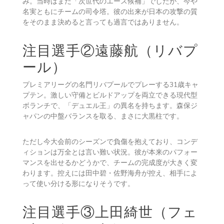
み。当時はまだ「次世代のエース候補」でしたが、今や
名実ともにチームの司令塔。彼の出来が日本の攻撃の質
をそのまま決めると言っても過言ではありません。
注目選手②遠藤航（リバプ
ール）
プレミアリーグの名門リバプールでプレーする31歳キャ
プテン。激しい守備とビルドアップを両立できる現代型
ボランチで、「デュエル王」の異名を持ちます。森保ジ
ャパンの中盤バランスを取る、まさに大黒柱です。
ただし今大会前のシーズンで負傷を抱えており、コンデ
ィションは万全とは言い難い状況。彼が本来のパフォー
マンスを出せるかどうかで、チームの完成度が大きく変
わります。控えには田中碧・佐野海舟が控え、相手によ
って使い分ける形になりそうです。
注目選手③上田綺世（フェ