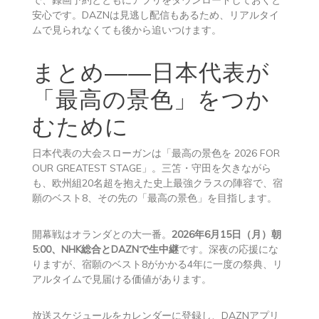
で、録画予約とともにアプリをダウンロードしておくと
安心です。DAZNは見逃し配信もあるため、リアルタイ
ムで見られなくても後から追いつけます。
まとめ――日本代表が
「最高の景色」をつか
むために
日本代表の大会スローガンは「最高の景色を 2026 FOR
OUR GREATEST STAGE」。三笘・守田を欠きながら
も、欧州組20名超を抱えた史上最強クラスの陣容で、宿
願のベスト8、その先の「最高の景色」を目指します。
開幕戦はオランダとの大一番。
2026年6月15日（月）朝
5:00、NHK総合とDAZNで生中継
です。深夜の応援にな
りますが、宿願のベスト8がかかる4年に一度の祭典、リ
アルタイムで見届ける価値があります。
放送スケジュールをカレンダーに登録し、DAZNアプリ