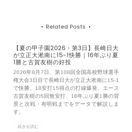
シ
ョ
ン
Related Posts
【夏の甲子園2026・第3日】長崎日大
が立正大淞南に15-1快勝｜16年ぶり夏
1勝と古賀友樹の好投
2026年8月7日、第108回全国高校野球選手
権大会3日目で長崎日大が立正大淞南に15-1
で快勝。18安打15得点の打線爆発、エース
オ
古賀友樹の5回無安打、16年ぶり夏1勝の背
後
景と次戦・有明戦までをデータで解説しま
出
す。
時
村
続きを読む