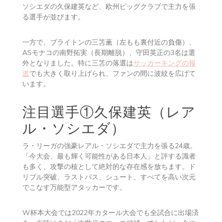
ソシエダの久保建英など、欧州ビッグクラブで主力を張
る選手が並びます。
一方で、ブライトンの三笘薫（左もも裏付近の負傷）、
ASモナコの南野拓実（長期離脱）、守田英正の3名は選
外となりました。特に三笘の落選は
サッカーキングの報
道
でも大きく取り上げられ、ファンの間に波紋を広げて
います。
注目選手①久保建英（レア
ル・ソシエダ）
ラ・リーガの強豪レアル・ソシエダで主力を張る24歳。
「今大会、最も輝く可能性がある日本人」と評する識者
も多く、攻撃の核として絶対的な存在感を放ちます。ド
リブル突破、ラストパス、シュート、すべてを高い次元
でこなす万能型アタッカーです。
W杯本大会では2022年カタール大会でも全試合に出場済