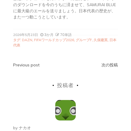
のダウンロードを今のうちに済ませて、SAMURAI BLUE
に最大級のエールを送りましょう。日本代表の歴史が、
また一つ動こうとしています。
3か月
70単語
2026年5月23日
タグ:
DAZN
,
FIFAワールドカップ2026
,
グループF
,
久保建英
,
日本
代表
投
Previous post
次の投稿
稿
投稿者
ナ
ビ
ゲ
ー
by
ナカオ