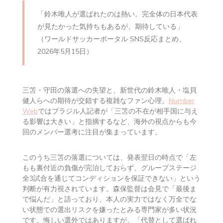
「鈴木唯人が選ばれたのは熱い。完全体の日本代表
が見たかった気持ちもあるが、期待している」
（ワールドサッカーポータル SNS反応まとめ、
2026年5月15日）
三笘・守田の落選への失望と、新世代の鈴木唯人・塩貝
健人らへの期待が交錯する複雑なファン心理。
Number
Web
ではブラジル人記者が「三笘の不在が相手国に与え
る影響は大きい」と指摘するなど、海外の視点からも今
回のメンバー選考に注目が集まっています。
このうち三笘の落選については、発表翌日の時点で「左
もも裏付近の負傷が完治しておらず、グループステージ
全3試合を通じてコンディションを保証できない」という
判断が有力視されています。森保監督は会見で「最後ま
で悩んだ」と語っており、本人の実力ではなく万全でな
い状態での選出リスクを嫌ったとみる専門家が多い状況
です。悔しい選外ではありますが、「代替として選ばれ