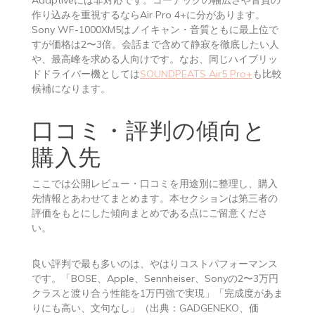
作り込みを重視するならAir Pro 4+に分があります。
Sony WF-1000XM5はノイキャン・音質ともに最上位で
すが価格は2〜3倍。会話まで含めて静寂を徹底したい人
や、最高峰を求める人向けです。なお、同じハイブリッ
ドドライバー機としては
SOUNDPEATS Air5 Pro+
も比較
候補になります。
口コミ・評判の傾向と
購入先
ここでは公開レビュー・口コミを用途別に整理し、購入
先情報とあわせてまとめます。本セクションは第三者の
評価をもとにした傾向まとめである点にご留意くださ
い。
良い評判で最も多いのは、やはりコストパフォーマンス
です。「BOSE、Apple、Sennheiser、Sonyの2〜3万円
クラスと渡り合う性能を1万円強で実現」「完成度があま
りにも高い、文句なし」（出典：GADGENEKO、価