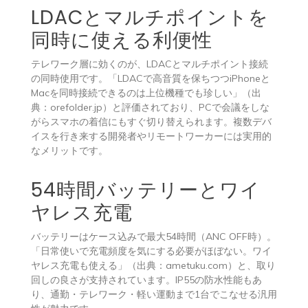
LDACとマルチポイントを
同時に使える利便性
テレワーク層に効くのが、LDACとマルチポイント接続
の同時使用です。「LDACで高音質を保ちつつiPhoneと
Macを同時接続できるのは上位機種でも珍しい」（出
典：orefolder.jp）と評価されており、PCで会議をしな
がらスマホの着信にもすぐ切り替えられます。複数デバ
イスを行き来する開発者やリモートワーカーには実用的
なメリットです。
54時間バッテリーとワイ
ヤレス充電
バッテリーはケース込みで最大54時間（ANC OFF時）。
「日常使いで充電頻度を気にする必要がほぼない。ワイ
ヤレス充電も使える」（出典：ametuku.com）と、取り
回しの良さが支持されています。IP55の防水性能もあ
り、通勤・テレワーク・軽い運動まで1台でこなせる汎用