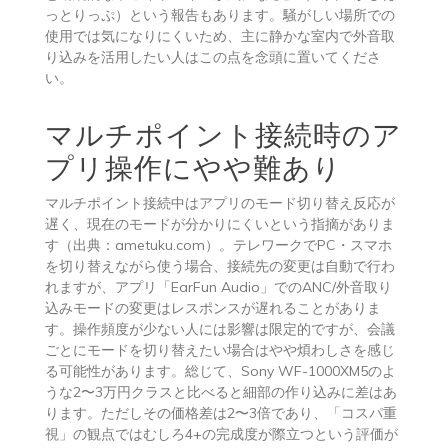
っとりっぷ）という報告もあります。騒がしい場所での
使用では気になりにくいため、主に静かな室内で外音取
り込みを活用したい人はこの点を念頭に置いてくださ
い。
マルチポイント接続時のア
プリ操作にやや難あり
マルチポイント接続中はアプリのモード切り替え反応が
遅く、現在のモードが分かりにくいという指摘がありま
す（出典：ametuku.com）。テレワークでPC・スマホ
を切り替えながら使う場合、接続先の変更は自動で行わ
れますが、アプリ「EarFun Audio」でのANC/外音取り
込みモードの変更はレスポンスが遅れることがありま
す。操作頻度が少ない人には影響は限定的ですが、会議
ごとにモードを切り替えたい場合はやや煩わしさを感じ
る可能性があります。総じて、Sony WF-1000XM5のよ
うな2〜3万円クラスと比べると細部の作り込みに差はあ
ります。ただしその価格差は2〜3倍であり、「コスパ重
視」の観点ではむしろ4+の完成度が際立つという評価が