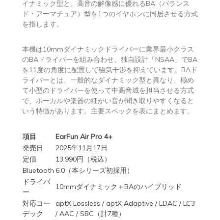
イナミック型と、高音の解像感に優れるBA（バランス
ド・アーマチュア）型を1つのイヤホンに同居させる方式
を指します。
本機は10mmダイナミックドライバーに業界最小クラス
のBAドライバーを組み合わせ、独自設計「NSAA」でBA
を11度の角度に配置して磁気干渉を抑えています。BAド
ライバーとは、一般的なダイナミック型と異なり、極め
て小型のドライバーを使って中高音域を担当させる方式
で、ボーカルや楽器の細かい音が聞き取りやすくなると
いう特徴があります。主要スペックを表にまとめます。
項目
EarFun Air Pro 4+
発売日
2025年11月17日
定価
13,990円（税込）
Bluetooth
6.0（本シリーズ初採用）
ドライバ
10mmダイナミック＋BAのハイブリッド
ー
対応コー
aptX Lossless / aptX Adaptive / LDAC / LC3
デック
/ AAC / SBC（計7種）