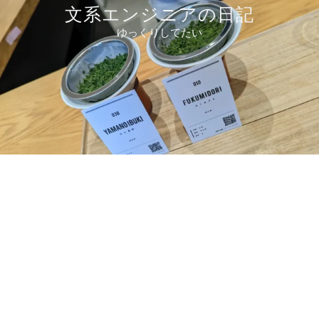
コ
文系エンジニアの日記
ン
ゆっくりしてたい
テ
ン
ツ
へ
ス
キ
ッ
プ