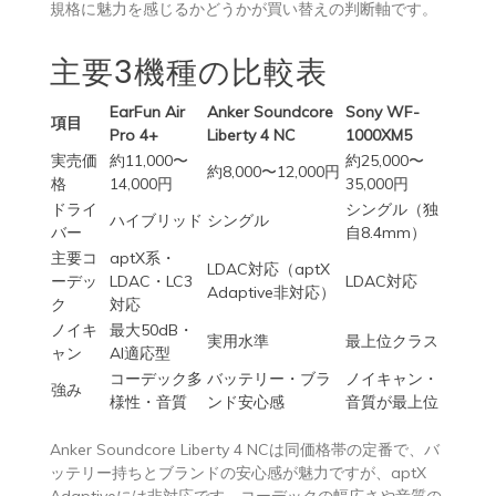
規格に魅力を感じるかどうかが買い替えの判断軸です。
主要3機種の比較表
EarFun Air
Anker Soundcore
Sony WF-
項目
Pro 4+
Liberty 4 NC
1000XM5
実売価
約11,000〜
約25,000〜
約8,000〜12,000円
格
14,000円
35,000円
ドライ
シングル（独
ハイブリッド
シングル
バー
自8.4mm）
主要コ
aptX系・
LDAC対応（aptX
ーデッ
LDAC・LC3
LDAC対応
Adaptive非対応）
ク
対応
ノイキ
最大50dB・
実用水準
最上位クラス
ャン
AI適応型
コーデック多
バッテリー・ブラ
ノイキャン・
強み
様性・音質
ンド安心感
音質が最上位
Anker Soundcore Liberty 4 NCは同価格帯の定番で、バ
ッテリー持ちとブランドの安心感が魅力ですが、aptX
Adaptiveには非対応です。コーデックの幅広さや音質の