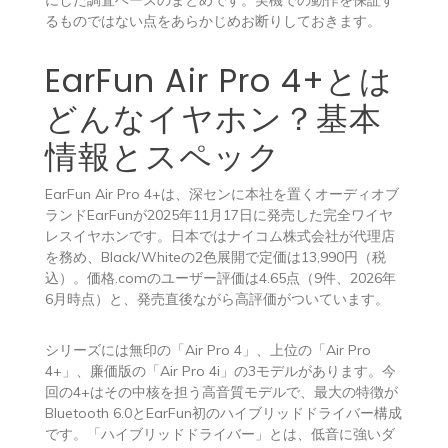
るものではない点をあらかじめお断りしておきます。
EarFun Air Pro 4+とは
どんなイヤホン？基本
情報とスペック
EarFun Air Pro 4+は、深センに本社を置くオーディオブ
ランドEarFunが2025年11月17日に発売した完全ワイヤ
レスイヤホンです。日本ではナイコム株式会社が代理店
を務め、Black/Whiteの2色展開で定価は13,990円（税
込）。価格.comのユーザー評価は4.65点（9件、2026年
6月時点）と、発売直後ながら高評価がついています。
シリーズには無印の「Air Pro 4」、上位の「Air Pro
4+」、廉価版の「Air Pro 4i」の3モデルがあります。今
回の4+はその中核を担う高音質モデルで、最大の特徴が
Bluetooth 6.0とEarFun初のハイブリッドドライバー構成
です。「ハイブリッドドライバー」とは、低音に強いダ