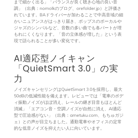
まで細かく出る」「バランスが良く聴き心地の良い音
調」（出典：nomolkのブログ、orefolder.jp）と評価さ
れています。BAドライバーが加わることで中高音域の細
かいニュアンスがはっきり届き、ポップスのボーカルや
ジャズのシンバルなど、音数の多い曲でも各パートが埋
もれにくくなります。「音の立体感が増した」という表
現で語られることが多い変化です。
AI適応型ノイキャン
「QuietSmart 3.0」の実
力
ノイズキャンセリングはQuietSmart 3.0を採用し、最大
50dBの低減性能を備えます。レビューでは「電車のボデ
ィ振動ノイズがほぼ消え、レールの継ぎ目音もほとんど
消滅」「エアコン音・空調ノイズが自然に消え、AI適応
型で圧迫感がない」（出典：ametuku.com、もちゅガジ
ェ）との声が目立ちました。通勤電車やオフィスの定常
的な低音ノイズを抑えたい人に向いています。