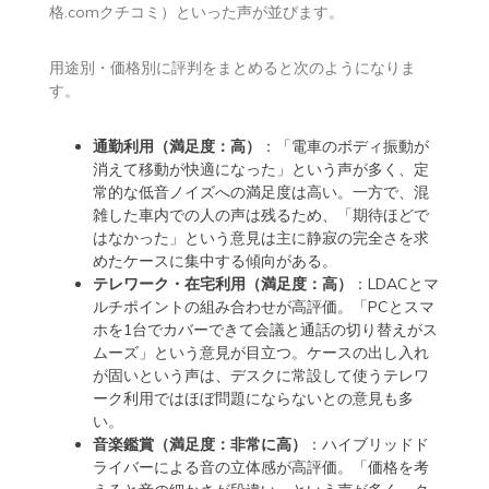
格.comクチコミ）といった声が並びます。
用途別・価格別に評判をまとめると次のようになりま
す。
通勤利用（満足度：高）
：「電車のボディ振動が
消えて移動が快適になった」という声が多く、定
常的な低音ノイズへの満足度は高い。一方で、混
雑した車内での人の声は残るため、「期待ほどで
はなかった」という意見は主に静寂の完全さを求
めたケースに集中する傾向がある。
テレワーク・在宅利用（満足度：高）
：LDACとマ
ルチポイントの組み合わせが高評価。「PCとスマ
ホを1台でカバーできて会議と通話の切り替えがス
ムーズ」という意見が目立つ。ケースの出し入れ
が固いという声は、デスクに常設して使うテレワ
ーク利用ではほぼ問題にならないとの意見も多
い。
音楽鑑賞（満足度：非常に高）
：ハイブリッドド
ライバーによる音の立体感が高評価。「価格を考