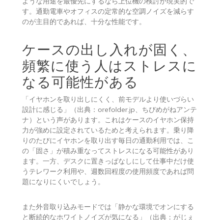
ような用途を最優先にするなら上位機の検討が現実的で
す。通勤電車やオフィスの定常的な空調ノイズを減らす
のが主目的であれば、十分な性能です。
ケースの出し入れが固く、
頻繁に使う人はストレスに
なる可能性がある
「イヤホンを取り出しにくく、前モデルより使いづらい
設計に感じる」（出典：orefolder.jp、ちびめがねアンテ
ナ）という声があります。これはケースのイヤホン保持
力が強めに設定されているためと考えられます。乗り降
りのたびにイヤホンを取り出す毎日の通勤利用では、こ
の「固さ」が積み重なってストレスになる可能性があり
ます。一方、デスクに置きっぱなしにして仕事中だけ使
うテレワーク利用や、週数回程度の使用頻度であれば問
題になりにくいでしょう。
また外音取り込みモードでは「静かな環境でオンにする
と断続的なホワイトノイズが気になる」（出典：がじぇ