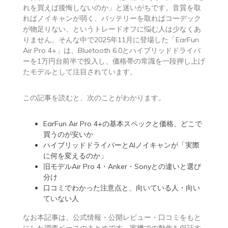
れを買えば後悔しないのか」と迷いがちです。音質を取
ればノイキャンが弱く、バッテリーを取ればコーデック
が物足りない、というトレードオフに悩む人は少なくあ
りません。そんな中で2025年11月に登場した「EarFun
Air Pro 4+」は、Bluetooth 6.0とハイブリッドドライバ
ーを1万円台前半で投入し、価格帯の常識を一段押し上げ
たモデルとして注目されています。
この記事を読むと、次のことがわかります。
EarFun Air Pro 4+の基本スペックと価格、どこで
買うのが安いか
ハイブリッドドライバーとAIノイキャンが「実際
に何を変えるのか」
旧モデルAir Pro 4・Anker・Sonyとの違いと選び
分け
口コミでわかった注意点と、向いている人・向い
ていない人
なお本記事は、公式情報・公開レビュー・口コミをもと
にした調査ベースのまとめです。実機での動作を保証す