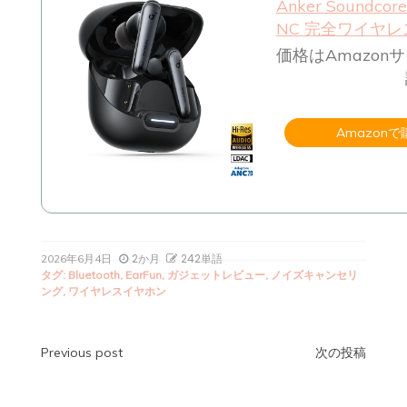
Anker Soundcore 
NC 完全ワイヤ
価格はAmazon
Amazonで
2か月
242単語
2026年6月4日
タグ:
Bluetooth
,
EarFun
,
ガジェットレビュー
,
ノイズキャンセリ
ング
,
ワイヤレスイヤホン
投
Previous post
次の投稿
稿