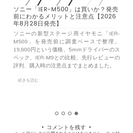
発売
Legion Y700 Infiniteは日本で買え
26
る？発売日・価格・スペックと技適の
注意点【2026年8月時点】
ER-
Lenovoの新型ゲーミングタブレット
整理。
「Legion Y700 Infinite」の判明スペック、
ーのス
前モデルとの違い、日本での入手方法を
ューの
2026年8月6日時点の公開情報で整理。並行
た。
輸入の価格相場と技適の法的リスクまで解
説します。
続きを読む
コメントを残す