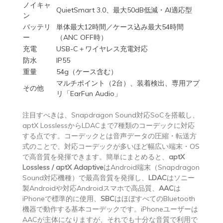
ノイキャ
QuietSmart 3.0、最大50dB低減・AI適応型
ン
バッテリ
単体最大12時間／ケース込み最大54時間
ー
（ANC OFF時）
充電
USB-C＋ワイヤレス充電対応
防水
IP55
重量
54g（ケース含む）
マルチポイント（2台）、装着検出、専用アプ
その他
リ「EarFun Audio」
注目すべきは、Snapdragon Sound対応SoCを搭載し、
aptX LosslessからLDACまで7種類のコーデックに対応
する点です。コーデックとは音声データの圧縮・転送方
式のことで、対応コーデックが多いほど幅広い端末・OS
で高音質を発揮できます。簡単にまとめると、
aptX
Lossless / aptX Adaptive
はAndroid端末（Snapdragon
Sound対応機種）で最高音質を発揮し、
LDAC
はソニー
製Androidや対応Androidスマホで高品質、
AAC
は
iPhoneで標準的に使用、
SBC
はほぼすべてのBluetooth
機器で動作する基本コーデックです。iPhoneユーザーは
AACが主体になりますが、それでも十分な音質で利用で