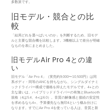
多数派です。
旧モデル・競合との比
較
「結局どれを選べばいいのか」を判断するため、旧モデ
ルと主要な競合機を比較します。3機種以上で差分が明確
なものを表にまとめました。
旧モデルAir Pro 4との違
い
旧モデル「Air Pro 4」（実売約9,000〜10,500円）は同
系ボディ・同等のANCを持ちながら、シングルダイナミ
ックドライバー構成で価格を抑えたモデルです。4+との
主な違いは、ハイブリッドドライバーの有無とBluetooth
規格（4は5.4、4+は6.0）。音質の解像感と接続の安定性
を求めるなら4+、予算優先なら無印4という棲み分けに
なります。すでにAir Pro 4を使っている人は、音質と新