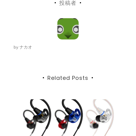
投稿者
ナ
ビ
ゲ
ー
by
ナカオ
シ
ョ
ン
Related Posts