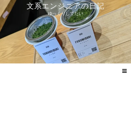
コ
文系エンジニアの日記
ン
ゆっくりしてたい
テ
ン
ツ
へ
ス
キ
ッ
プ