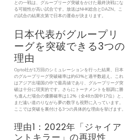
との一戦は、グループリーグ突破をかけた最終決戦にな
る可能性が高い試合です。放送はNHK総合とDAZN。こ
の試合の結果次第で日本の運命が決まります。
日本代表がグループリ
ーグを突破できる3つの
理由
Opta社が1万回のシミュレーションを行った結果、日本
のグループリーグ突破確率は約63%と過半数超え。これ
はアジア出場国の中で最高値であり、グループリーグ突
破は十分に現実的です。さらにトーナメントを順調に勝
ち進んだ場合の優勝確率は1.2%（全48カ国中17位）と、
まだ遠い道のりながら夢の数字も視野に入っています。
ここでは突破を裏付ける3つの具体的な理由を挙げます。
理由1：2022年「ジャイア
ントキラー」の再現性