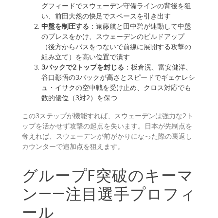
グフィードでスウェーデン守備ラインの背後を狙
い、前田大然の快足でスペースを引き出す
中盤を制圧する
：遠藤航と田中碧が連動して中盤
のプレスをかけ、スウェーデンのビルドアップ
（後方からパスをつないで前線に展開する攻撃の
組み立て）を高い位置で潰す
3バックで2トップを封じる
：板倉滉、富安健洋、
谷口彰悟の3バックが高さとスピードでギェケレシ
ュ・イサクの空中戦を受け止め、クロス対応でも
数的優位（3対2）を保つ
この3ステップが機能すれば、スウェーデンは強力な2ト
ップを活かせず攻撃の起点を失います。日本が先制点を
奪えれば、スウェーデンが前がかりになった際の裏返し
カウンターで追加点を狙えます。
グループF突破のキーマ
ン——注目選手プロフィ
ール