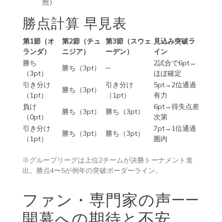
照）
勝点計算 早見表
第1節（オ
第2節（チュ
第3節（スウェ
見込み突破ラ
ランダ）
ニジア）
ーデン）
イン
勝ち
2試合で6pt→
勝ち（3pt）
─
（3pt）
ほぼ確定
引き分け
引き分け
5pt→2位通過
勝ち（3pt）
（1pt）
（1pt）
有力
負け
6pt→得失点差
勝ち（3pt）
勝ち（3pt）
（0pt）
次第
引き分け
7pt→1位通過
勝ち（3pt）
勝ち（3pt）
（1pt）
圏内
※グループリーグは上位2チームが決勝トーナメント進
出。勝点4〜5が例年の突破ボーダーライン。
ファン・専門家の声——
開幕への期待と不安