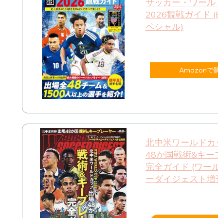
サッカー・ワール
2026観戦ガイド (
ペシャル)
Amazonで
北中米ワールドカ
48か国戦術&キー
完全ガイド (ワー
ーダイジェスト増