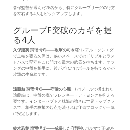
森保監督が選んだ26名から、特にグループリーグの行方
を左右する4人をピックアップします。
グループF突破のカギを握
る4人
久保建英(背番号8)——攻撃の司令塔
: レアル・ソシエダ
で主軸を張る久保は、狭いスペースでのドリブルとラス
トパスで堅守をこじ開ける最大の武器を持ちます。オラ
ンダの中盤を相手に、彼がどれだけボールを持てるかが
攻撃の生命線です。
遠藤航(背番号6)——守備の心臓
: リバプールで揉まれた
遠藤航は、中盤の底でフレンキー・デ・ヨングを抑える
要です。インターセプトと球際の強さは世界トップクラ
スで、相手の攻撃の起点を潰せれば守備ブロックが一気
に安定します。
鈴木彩艶(背番号1)——成長した守護神
: パルマで正GKを