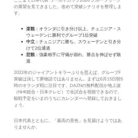
の展望を見てきました。改めて突破シナリオを整理しま
す。
楽観
：オランダに引き分け以上、チュニジア・ス
ウェーデンに勝利でグループ1位突破
中立
：チュニジアに勝ち、スウェーデンと引き分
けて2位通過
悲観
：強豪相手に守備が崩れ、勝点を伸ばせず敗
退
2022年のジャイアントキラーぶりを思えば、グループF
突破は決して夢物語ではありません。まずは6月15日朝5
時のオランダ戦に注目です。DAZNの無料配信か地上波
（NHK総合・日本テレビ）で全試合を視聴できるので、
観戦予定をいまのうちにカレンダーへ登録しておきまし
ょう。
日本代表とともに、「最高の景色」を見届けようではあ
りませんか。