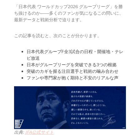
「日本代表 ワールドカップ2026 グループリーグ」を勝
ち抜けるのか——多くのファンが気になるこの問いに、
最新データと戦術分析で迫ります。
この記事を読むと、次のことが分かります。
日本代表グループF全3試合の日程・開催地・テレ
ビ放送
日本がグループリーグを突破できる3つの根拠
突破のカギを握る注目選手と戦術の噛み合わせ
ファンや専門家が抱く期待と不安のリアルな声
出典:
JFA公式サイト