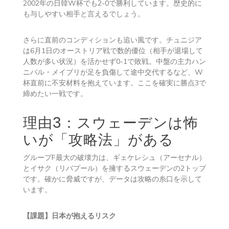
2002年の日韓W杯でも2-0で勝利しています。歴史的に
も与しやすい相手と言えるでしょう。
さらに直前のコンディションも追い風です。チュニジア
は6月1日のオーストリア戦で数的優位（相手が退場して
人数が多い状況）を活かせず0-1で敗戦。中盤の主力ハン
ニバル・メイブリが足を負傷して途中交代するなど、W
杯直前に不安材料を抱えています。ここを確実に勝点3で
締めたい一戦です。
理由3：スウェーデンは怖
いが「攻略法」がある
グループF最大の破壊力は、ギェケレシュ（アーセナル）
とイサク（リバプール）を擁するスウェーデンの2トップ
です。確かに脅威ですが、データは攻略の糸口を示して
います。
【課題】日本が抱えるリスク