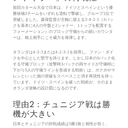
前回カタール大会で日本は、ドイツとスペインという優
勝候補2チームをいずれも逆転で撃破し、グループ1位で
突破しました。森保監督が主軸に据える3-4-2-1（3バッ
クを基本に4人の中盤と2シャドー、1トップを配置する
フォーメーション）のブロック守備からの鋭いカウンタ
ーは、格上相手にこそ威力を発揮します。
オランダは4-3-3または4-2-3-1を採用し、ファン・ダイ
クを中心とした堅守を誇ります。しかし日本の5バック化
する守備ブロック（攻撃時3バックの両サイドが守備時に
下がり5人の守備ラインを形成する戦術）は、ガクポやマ
レンといった個の突破をスペースごと消す再現性を持っ
ています。ドイツ・スペインを破った戦術が、そのまま
オランダ攻略の設計図になるのです。
理由2：チュニジア戦は勝
機が大きい
日本とチュニジアの対戦成績は5勝1敗と相性が良く、