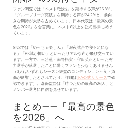
ファン調査では「ベスト8進出」を期待する声が26.3%、
「グループリーグ突破」を期待する声が24.2%と、前向
きな期待が大勢を占めています。日本代表は「最高の景
色を2026」を合言葉に、ベスト8以上を公式目標に掲げ
ています。
SNSでは「めっちゃ楽しみ」「深夜試合で寝不足にな
る」「PK戦が怖い」といったリアルな声が飛び交ってい
ます。一方で、三笘薫・南野拓実・守田英正といった有
力選手が落選したことに驚くファンも少なくありません
（3人はいずれもシーズン終盤のコンディション不良・負
傷が影響したとされており、詳細は
JFA公式リリース
で確
認できます）。森保監督は「勝つための最高の26人」と
メンバー選考に自信を見せています。
まとめ——「最高の景色
を2026」へ
ここまで日本代表 ワールドカップ2026 グループリーグ