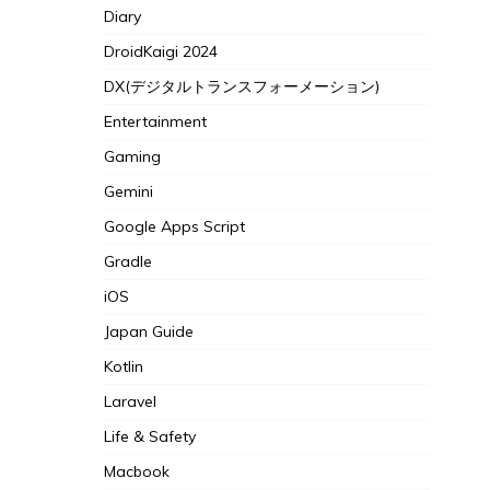
Diary
DroidKaigi 2024
DX(デジタルトランスフォーメーション)
Entertainment
Gaming
Gemini
Google Apps Script
Gradle
iOS
Japan Guide
Kotlin
Laravel
Life & Safety
Macbook