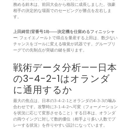
務める鈴木は、前回大会から格段に成長しました。強豪
相手の決定的な場面でのセービングが勝点を左右しま
す。
上田綺世(背番号18)——決定機を仕留めるフィニッシャ
ー
: フェイエノールトで得点を量産する上田は、数少ない
チャンスをゴールに変える嗅覚が武器です。グループリ
ーグでの先制点が突破の鍵を握ります。
戦術データ分析——日本
の3-4-2-1はオランダ
に通用するか
最大の焦点は、日本の3-4-2-1とオランダの4-3-3の噛み
合わせです。攻撃時に3-1-4-2へ可変（フォーメーション
を状況に応じて変形させること）する日本は、オランダ
の両ウイングに対して数的優位（相手より多い人数でプ
レーする状況）を作りやすい設計になっています。