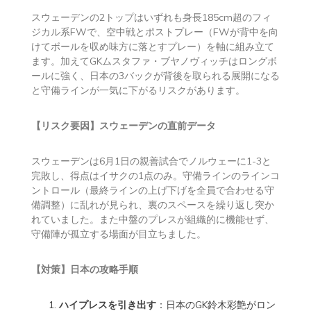
スウェーデンの2トップはいずれも身長185cm超のフィ
ジカル系FWで、空中戦とポストプレー（FWが背中を向
けてボールを収め味方に落とすプレー）を軸に組み立て
ます。加えてGKムスタファ・ブヤノヴィッチはロングボ
ールに強く、日本の3バックが背後を取られる展開になる
と守備ラインが一気に下がるリスクがあります。
【リスク要因】スウェーデンの直前データ
スウェーデンは6月1日の親善試合でノルウェーに1-3と
完敗し、得点はイサクの1点のみ。守備ラインのラインコ
ントロール（最終ラインの上げ下げを全員で合わせる守
備調整）に乱れが見られ、裏のスペースを繰り返し突か
れていました。また中盤のプレスが組織的に機能せず、
守備陣が孤立する場面が目立ちました。
【対策】日本の攻略手順
ハイプレスを引き出す
：日本のGK鈴木彩艶がロン