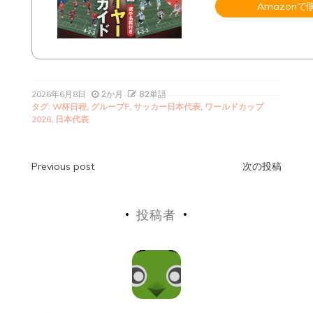
Amazonで
2か月
82単語
2026年6月8日
タグ:
W杯日程
,
グループF
,
サッカー日本代表
,
ワールドカップ
2026
,
日本代表
投
Previous post
次の投稿
稿
投稿者
ナ
ビ
ゲ
ー