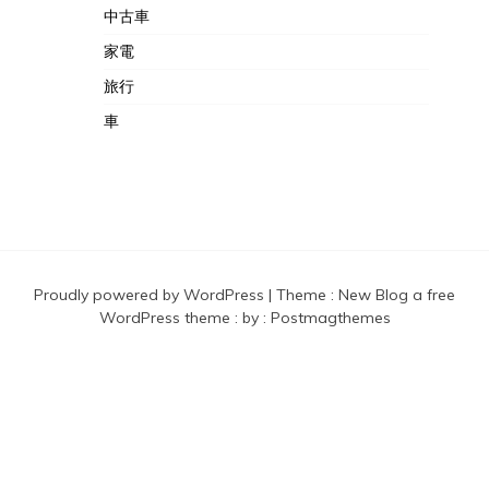
中古車
家電
旅行
車
Proudly powered by WordPress
|
Theme :
New Blog a free
WordPress theme
: by :
Postmagthemes