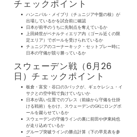
チェックポイント
ハンニバル・メイブリ（チュニジア中盤の核）が
出場しているかを試合前に確認
日本が前半のうちに先制点を奪えているか
上田綺世がペナルティエリア内（ゴール近くの限
定エリア）でボールを受けられているか
チュニジアのコーナーキック・セットプレー時に
日本の守備が競り勝っているか
スウェーデン戦（6月26
日）チェックポイント
板倉・富安・谷口の3バックが、ギェケレシュ・イ
サクとの空中戦で負けていないか
日本が高い位置でのプレス（前線から守備を仕掛
ける戦術）をかけ、スウェーデンのGKにロングボ
ールを蹴らせているか
スウェーデンの守備ラインの裏に前田や伊東純也
が走り込めているか
グループ突破ラインの勝点計算（下の早見表を参