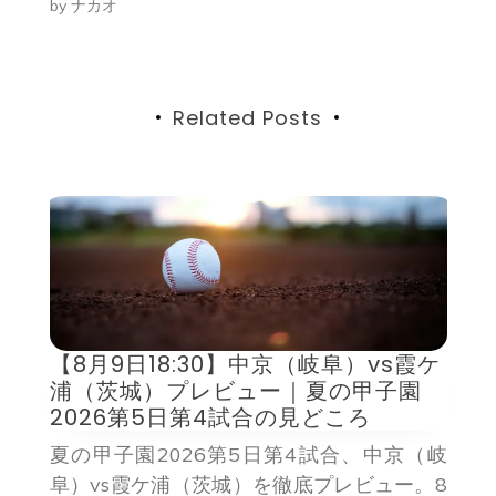
by
ナカオ
シ
ョ
ン
Related Posts
8
【8月9日18:30】中京（岐阜）vs霞ケ
代
浦（茨城）プレビュー｜夏の甲子園
2026第5日第4試合の見どころ
愛
夏の甲子園2026第5日第4試合、中京（岐
8
阜）vs霞ケ浦（茨城）を徹底プレビュー。8