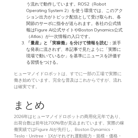
う流れで動作しています。ROS2（Robot
Operating System 2）を使う環境では、このアク
ション出力がトピック配信として受け取られ、各
関節のサーボに指令が送られます。各社の公式情
報は
Figure AI公式サイト
や
Boston Dynamics公式
（Atlas）
が一次情報の入口です。
「量産」と「実稼働」を分けて情報を読む
：派手
な発表に流されず、本記事で見たように「実際に
現場で動いているか」を基準にニュースを評価す
る習慣をつける。
ヒューマノイドロボットは、すでに一部の工場で実際に
働き始めています。完全な普及はこれからですが、流れ
は確実です。
まとめ
2026年はヒューマノイドロボットの商用化元年であり、
出荷台数は前年比700%増が見込まれています。実際の稼
働実績ではFigure AIが先行し、Boston Dynamics・
Tesla・Unitree・1Xがそれぞれ運動能力・規模・価格・