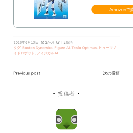
Amazonで
2か月
112単語
2026年6月13日
タグ:
Boston Dynamics
,
Figure AI
,
Tesla Optimus
,
ヒューマノ
イドロボット
,
フィジカルAI
投
Previous post
次の投稿
稿
投稿者
ナ
ビ
ゲ
ー