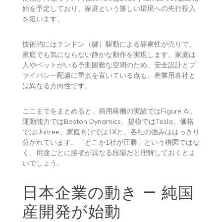
始を予定しており、家庭という難しい環境への先行投入
を狙います。
技術的にはテンドン（腱）駆動による静粛性が売りで、
家庭でも気にならない静かな動作を実現します。家庭は
人やペットがいる予測困難な空間のため、安全設計とプ
ライバシー配慮に重点を置いている点も、産業用各社と
は異なる方向性です。
ここまでをまとめると、商用稼働の実績ではFigure AI、
運動能力ではBoston Dynamics、規模ではTesla、価格
ではUnitree、家庭向けでは1Xと、各社の強みははっきり
分かれています。「どこか1社が圧勝」という構図ではな
く、用途ごとに勝者が異なる段階だと理解しておくとよ
いでしょう。
日本企業の動き — 純国
産開発が始動