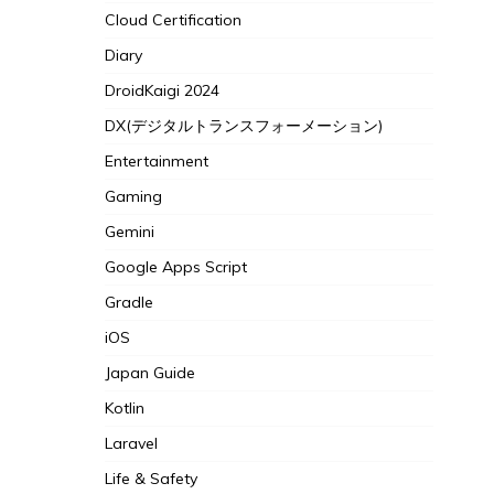
Cloud Certification
Diary
DroidKaigi 2024
DX(デジタルトランスフォーメーション)
Entertainment
Gaming
Gemini
Google Apps Script
Gradle
iOS
Japan Guide
Kotlin
Laravel
Life & Safety