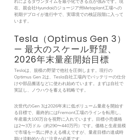
れによるダウンタイムを最小化できる点が強みです。現
在、親会社Hyundaiのジョージア州Metaplant工場への
初期デプロイが進行中で、実環境での検証段階に入って
います。
Tesla（Optimus Gen 3）
— 最大のスケール野望、
2026年末量産開始目標
Teslaは、規模の野望で他社を圧倒します。現行の
Optimus Gen 2は、Tesla自社工場内でバッテリーの仕分
けや部品搬送などに使われ始めています。まずは自社で
実証し、ノウハウを蓄える戦略です。
次世代のGen 3は2026年末に低ボリューム量産を開始す
る目標で、最終的にはFremont工場のラインを転用し、
年産最大100万台を視野に入れています。目標小売価格
は2〜3万ドル（約290〜440万円）です。価格と生産規模
で市場を一気に押さえる構えですが、量産目標の達成時
期は流動的な点に注意が必要です。