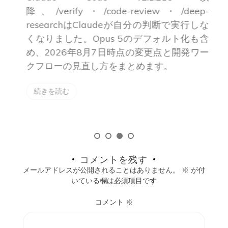
降、/verify・/code-review・/deep-
方
researchはClaudeが自分の判断で実行しな
ク
くなりました。Opus 5のデフォルト化も含
G
め、2026年8月7日時点の変更点と開発ワー
クフローの見直し方をまとめます。
続きを読む
コメントを残す
メールアドレスが公開されることはありません。
※
が付
いている欄は必須項目です
コメント
※