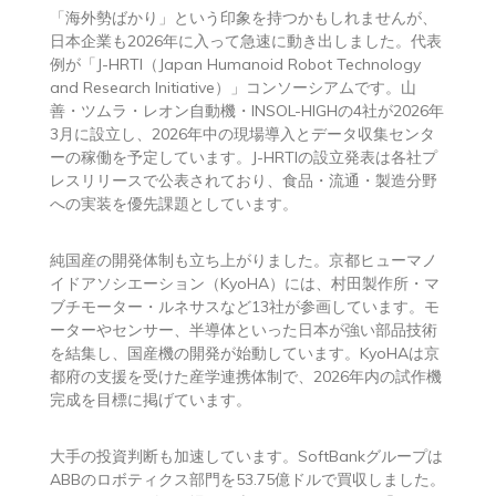
「海外勢ばかり」という印象を持つかもしれませんが、
日本企業も2026年に入って急速に動き出しました。代表
例が「J-HRTI（Japan Humanoid Robot Technology
and Research Initiative）」コンソーシアムです。山
善・ツムラ・レオン自動機・INSOL-HIGHの4社が2026年
3月に設立し、2026年中の現場導入とデータ収集センタ
ーの稼働を予定しています。J-HRTIの設立発表は各社プ
レスリリースで公表されており、食品・流通・製造分野
への実装を優先課題としています。
純国産の開発体制も立ち上がりました。京都ヒューマノ
イドアソシエーション（KyoHA）には、村田製作所・マ
ブチモーター・ルネサスなど13社が参画しています。モ
ーターやセンサー、半導体といった日本が強い部品技術
を結集し、国産機の開発が始動しています。KyoHAは京
都府の支援を受けた産学連携体制で、2026年内の試作機
完成を目標に掲げています。
大手の投資判断も加速しています。SoftBankグループは
ABBのロボティクス部門を53.75億ドルで買収しました。