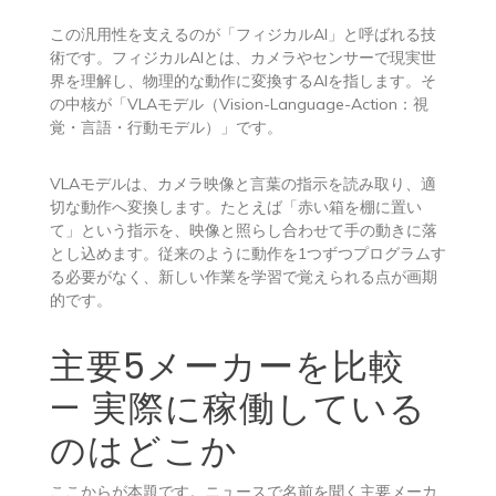
この汎用性を支えるのが「フィジカルAI」と呼ばれる技
術です。フィジカルAIとは、カメラやセンサーで現実世
界を理解し、物理的な動作に変換するAIを指します。そ
の中核が「VLAモデル（Vision-Language-Action：視
覚・言語・行動モデル）」です。
VLAモデルは、カメラ映像と言葉の指示を読み取り、適
切な動作へ変換します。たとえば「赤い箱を棚に置い
て」という指示を、映像と照らし合わせて手の動きに落
とし込めます。従来のように動作を1つずつプログラムす
る必要がなく、新しい作業を学習で覚えられる点が画期
的です。
主要5メーカーを比較
— 実際に稼働している
のはどこか
ここからが本題です。ニュースで名前を聞く主要メーカ