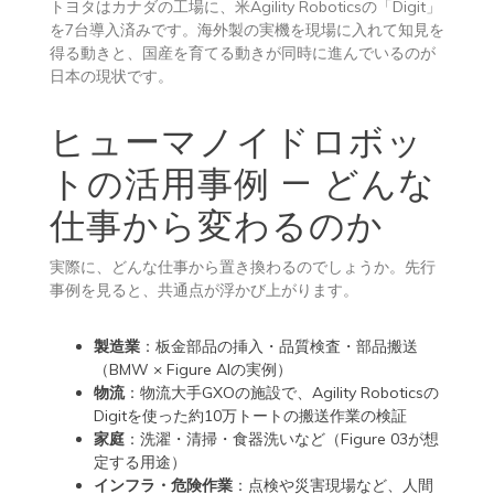
トヨタはカナダの工場に、米Agility Roboticsの「Digit」
を7台導入済みです。海外製の実機を現場に入れて知見を
得る動きと、国産を育てる動きが同時に進んでいるのが
日本の現状です。
ヒューマノイドロボッ
トの活用事例 — どんな
仕事から変わるのか
実際に、どんな仕事から置き換わるのでしょうか。先行
事例を見ると、共通点が浮かび上がります。
製造業
：板金部品の挿入・品質検査・部品搬送
（BMW × Figure AIの実例）
物流
：物流大手GXOの施設で、Agility Roboticsの
Digitを使った約10万トートの搬送作業の検証
家庭
：洗濯・清掃・食器洗いなど（Figure 03が想
定する用途）
インフラ・危険作業
：点検や災害現場など、人間