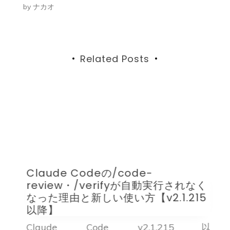
by
ナカオ
シ
ョ
ン
Related Posts
日
Claude Codeの/code-
確
review・/verifyが自動実行されなく
なった理由と新しい使い方【v2.1.215
以降】
上げ
Claude Code v2.1.215以
C
15