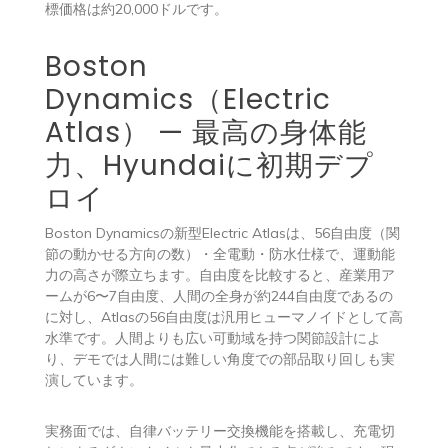
標価格は約20,000ドルです。
Boston
Dynamics（Electric
Atlas） — 最高の身体能
力、Hyundaiに初期デプ
ロイ
Boston Dynamicsの新型Electric Atlasは、56自由度（関
節の動かせる方向の数）・全電動・防水仕様で、運動能
力の高さが際立ちます。自由度を比較すると、産業用ア
ームが6〜7自由度、人間の全身が約244自由度であるの
に対し、Atlasの56自由度は汎用ヒューマノイドとして高
水準です。人間よりも広い可動域を持つ関節設計によ
り、デモでは人間には難しい角度での部品取り回しも実
演しています。
実務面では、自律バッテリー交換機能を搭載し、充電切