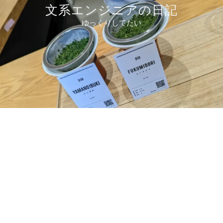
コ
文系エンジニアの日記
ン
ゆっくりしてたい
テ
ン
ツ
へ
ス
キ
ッ
プ