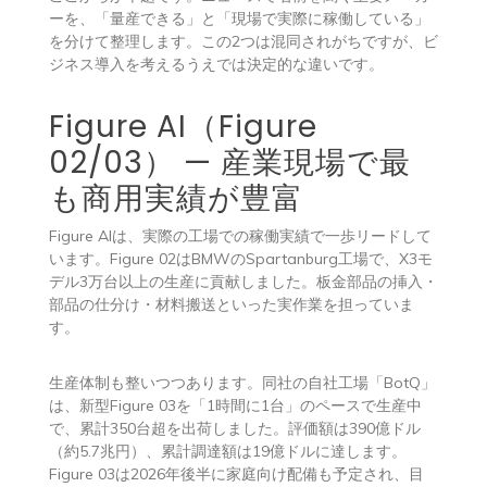
ーを、「量産できる」と「現場で実際に稼働している」
を分けて整理します。この2つは混同されがちですが、ビ
ジネス導入を考えるうえでは決定的な違いです。
Figure AI（Figure
02/03） — 産業現場で最
も商用実績が豊富
Figure AIは、実際の工場での稼働実績で一歩リードして
います。Figure 02はBMWのSpartanburg工場で、X3モ
デル3万台以上の生産に貢献しました。板金部品の挿入・
部品の仕分け・材料搬送といった実作業を担っていま
す。
生産体制も整いつつあります。同社の自社工場「BotQ」
は、新型Figure 03を「1時間に1台」のペースで生産中
で、累計350台超を出荷しました。評価額は390億ドル
（約5.7兆円）、累計調達額は19億ドルに達します。
Figure 03は2026年後半に家庭向け配備も予定され、目