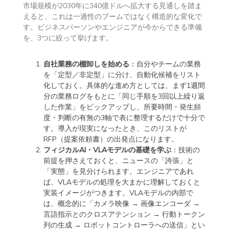
市場規模が2030年に340億ドルへ拡大する見通しを踏ま
えると、これは一過性のブームではなく構造的な変化で
す。ビジネスパーソンやエンジニアが今からできる準備
を、3つに絞って挙げます。
自社業務の棚卸しを始める
：自分やチームの業務
を「定型／非定型」に分け、自動化候補をリスト
化しておく。具体的な進め方としては、まず1週間
分の業務ログをもとに「同じ手順を3回以上繰り返
した作業」をピックアップし、所要時間・発生頻
度・判断の有無の3軸で表に整理するだけで十分で
す。導入が現実になったとき、このリストが
RFP（提案依頼書）の出発点になります。
フィジカルAI・VLAモデルの基礎を学ぶ
：技術の
前提を押さえておくと、ニュースの「誇張」と
「実態」を見分けられます。エンジニアであれ
ば、VLAモデルの処理を大まかに理解しておくと
実装イメージがつきます。VLAモデルの内部で
は、概念的に「カメラ映像 → 画像エンコーダ →
言語指示とのクロスアテンション → 行動トークン
列の生成 → ロボットコントローラへの送信」とい