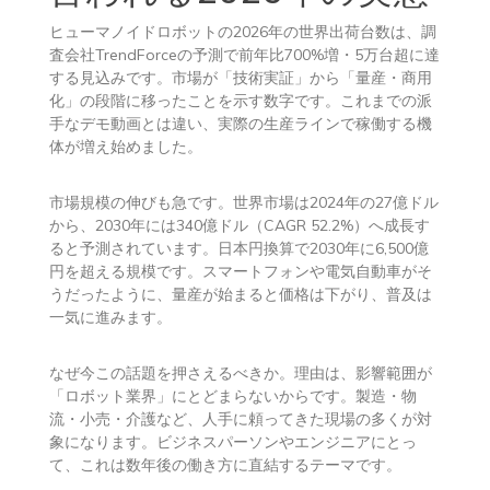
ヒューマノイドロボットの2026年の世界出荷台数は、調
査会社TrendForceの予測で前年比700%増・5万台超に達
する見込みです。市場が「技術実証」から「量産・商用
化」の段階に移ったことを示す数字です。これまでの派
手なデモ動画とは違い、実際の生産ラインで稼働する機
体が増え始めました。
市場規模の伸びも急です。世界市場は2024年の27億ドル
から、2030年には340億ドル（CAGR 52.2%）へ成長す
ると予測されています。日本円換算で2030年に6,500億
円を超える規模です。スマートフォンや電気自動車がそ
うだったように、量産が始まると価格は下がり、普及は
一気に進みます。
なぜ今この話題を押さえるべきか。理由は、影響範囲が
「ロボット業界」にとどまらないからです。製造・物
流・小売・介護など、人手に頼ってきた現場の多くが対
象になります。ビジネスパーソンやエンジニアにとっ
て、これは数年後の働き方に直結するテーマです。