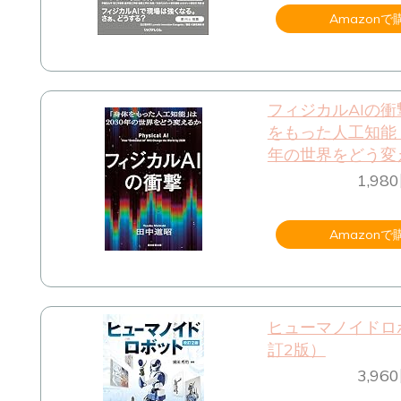
Amazonで
フィジカルAIの衝
をもった人工知能」
年の世界をどう変
1,9
Amazonで
ヒューマノイドロ
訂2版）
3,9