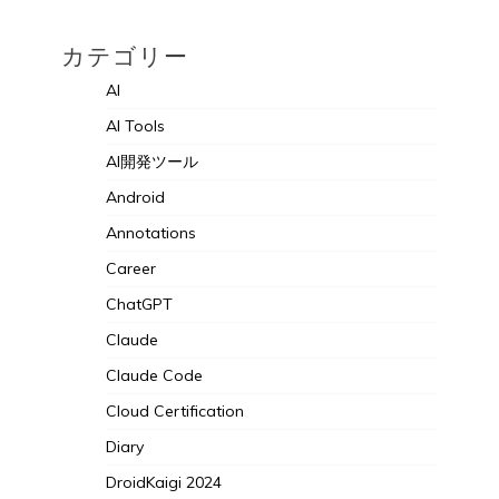
カテゴリー
AI
AI Tools
AI開発ツール
Android
Annotations
Career
ChatGPT
Claude
Claude Code
Cloud Certification
Diary
DroidKaigi 2024