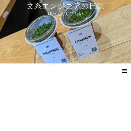
コ
文系エンジニアの日記
ン
ゆっくりしてたい
テ
ン
ツ
へ
ス
キ
ッ
プ