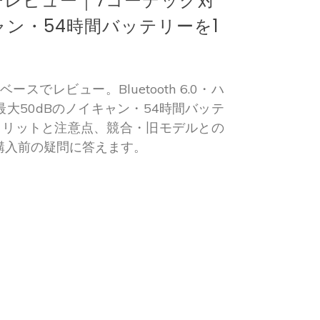
Pro 4+レビュー｜7コーデック対
ャン・54時間バッテリーを1
を調査ベースでレビュー。Bluetooth 6.0・ハ
大50dBのノイキャン・54時間バッテ
メリットと注意点、競合・旧モデルとの
購入前の疑問に答えます。