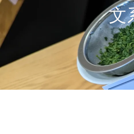
コ
文
ン
テ
ン
ツ
へ
ス
キ
ッ
プ