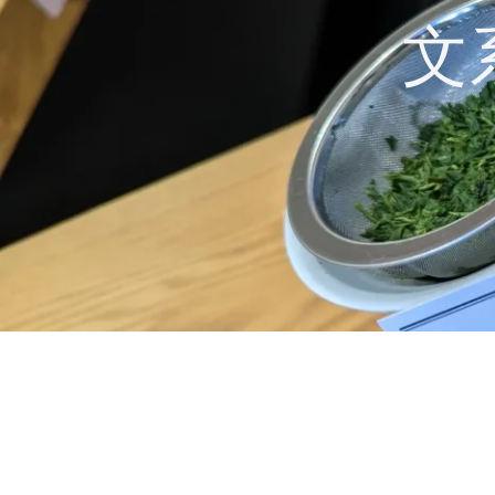
コ
文
ン
テ
ン
ツ
へ
ス
キ
ッ
プ