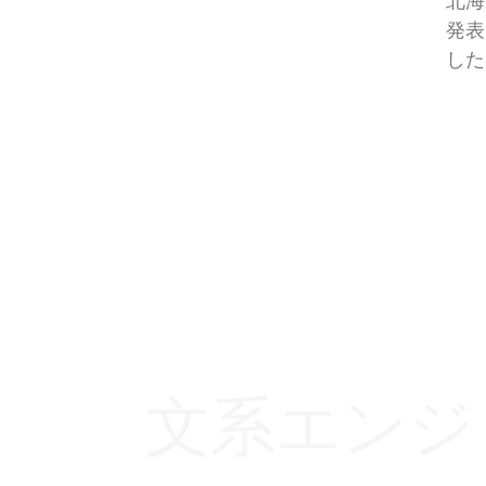
北海
発表
した
文系エンジ