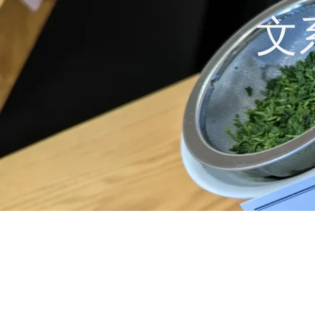
コ
文
ン
テ
ン
ツ
へ
ス
キ
ッ
プ