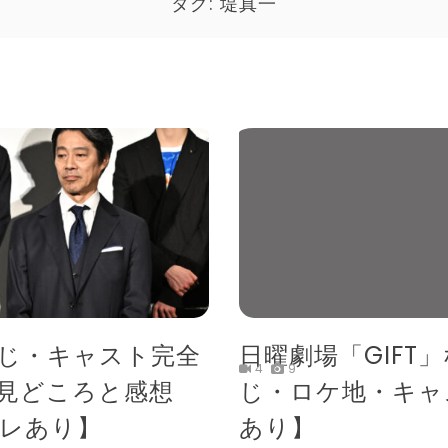
タグ:
堤真一
すじ・キャスト完全
日曜劇場「GIFT
4
9
見どころと感想
じ・ロケ地・キャ
バレあり】
あり】