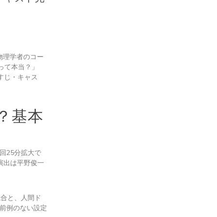
宙物理学者のコー
って本当？」
すじ・キャス
！
？基本
初回25分拡大で
・演出は平野俊一
試合と、人間ド
前例のない設定