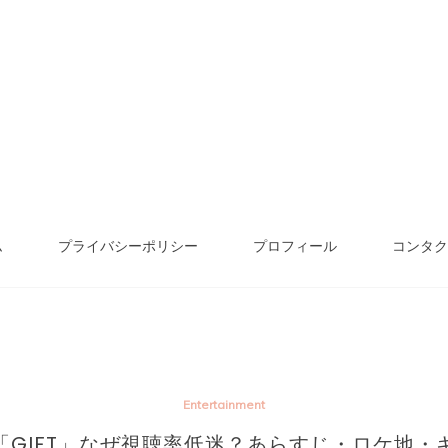
ム
プライバシーポリシー
プロフィール
コンタク
Entertainment
「GIFT」なぜ視聴率低迷？あらすじ・ロケ地・