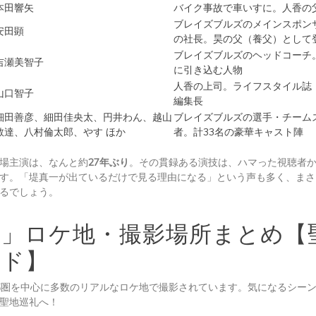
本田響矢
バイク事故で車いすに。人香の
ブレイズブルズのメインスポン
安田顕
の社長。昊の父（養父）として
ブレイズブルズのヘッドコーチ
吉瀬美智子
に引き込む人物
人香の上司。ライフスタイル誌「Y
山口智子
編集長
細田善彦、細田佳央太、円井わん、越山
ブレイズブルズの選手・チーム
敬達、八村倫太郎、やす ほか
者。計33名の豪華キャスト陣
場主演は、なんと約
27年ぶり
。その貫録ある演技は、ハマった視聴者
す。「堤真一が出ているだけで見る理由になる」という声も多く、まさ
るでしょう。
FT」ロケ地・撮影場所まとめ【
イド】
首都圏を中心に多数のリアルなロケ地で撮影されています。気になるシー
聖地巡礼へ！