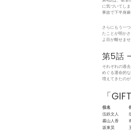
第4話は、衝撃
に気づいてしま
事故で下半身麻
さらにもう一つ
たことが明かさ
よ目が離せませ
第5話
それぞれの過去
めぐる運命的な
増えてきたのが
「GI
役名
伍鉄文人
霧山人香
坂東昊