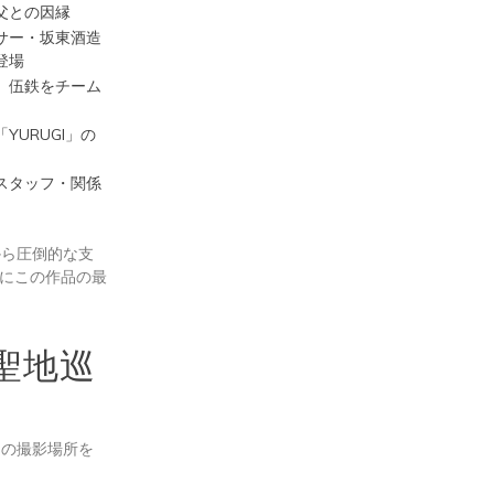
父との因縁
サー・坂東酒造
登場
。伍鉄をチーム
URUGI」の
スタッフ・関係
から圧倒的な支
にこの作品の最
聖地巡
ンの撮影場所を