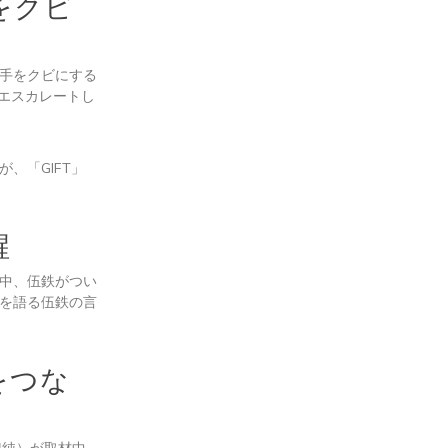
をクビ
手をクビにする
エスカレートし
、「GIFT」
醒
中、伍鉄がつい
を語る伍鉄の言
をつな