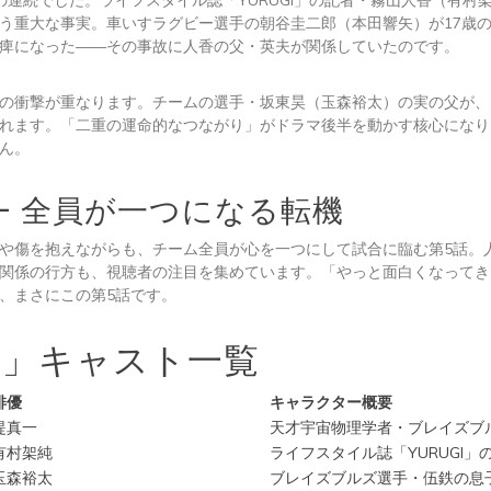
の連続でした。ライフスタイル誌「YURUGI」の記者・霧山人香（有村
う重大な事実。車いすラグビー選手の朝谷圭二郎（本田響矢）が17歳
痺になった——その事故に人香の父・英夫が関係していたのです。
の衝撃が重なります。チームの選手・坂東昊（玉森裕太）の実の父が、
れます。「二重の運命的なつながり」がドラマ後半を動かす核心になり
ん。
 — 全員が一つになる転機
や傷を抱えながらも、チーム全員が心を一つにして試合に臨む第5話。
関係の行方も、視聴者の注目を集めています。「やっと面白くなってき
、まさにこの第5話です。
FT」キャスト一覧
俳優
キャラクター概要
堤真一
天才宇宙物理学者・ブレイズブ
有村架純
ライフスタイル誌「YURUGI」
玉森裕太
ブレイズブルズ選手・伍鉄の息