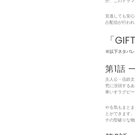
が、このドラマ
見逃しても安心
占配信が行われ
「GI
※以下ネタバレ
第1話
主人公・伍鉄文
究に没頭するあ
車いすラグビー
やる気もまとま
とができます。
チの型破りな物