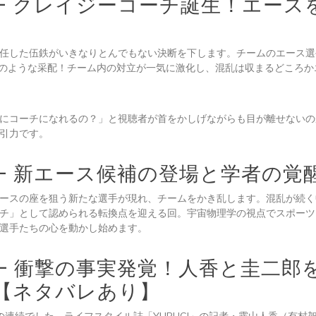
 — クレイジーコーチ誕生！エース
任した伍鉄がいきなりとんでもない決断を下します。チームのエース選
”のような采配！チーム内の対立が一気に激化し、混乱は収まるどころか
にコーチになれるの？」と視聴者が首をかしげながらも目が離せないのが
引力です。
 — 新エース候補の登場と学者の覚
ースの座を狙う新たな選手が現れ、チームをかき乱します。混乱が続く
チ」として認められる転換点を迎える回。宇宙物理学の視点でスポーツ
選手たちの心を動かし始めます。
 — 衝撃の事実発覚！人香と圭二郎
【ネタバレあり】