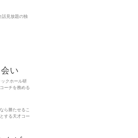
は全話見放題の独
出会い
ラックホール研
コーチを務める
なら勝たせるこ
とする天才コー