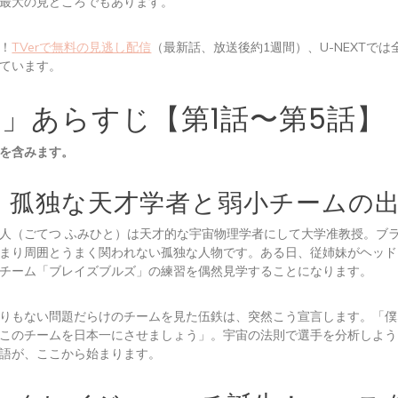
最大の見どころでもあります。
！
TVerで無料の見逃し配信
（最新話、放送後約1週間）、U-NEXTで
ています。
FT」あらすじ【第1話〜第5話】
を含みます。
 — 孤独な天才学者と弱小チームの
人（ごてつ ふみひと）は天才的な宇宙物理学者にして大学准教授。ブ
まり周囲とうまく関われない孤独な人物です。ある日、従姉妹がヘッド
チーム「ブレイズブルズ」の練習を偶然見学することになります。
りもない問題だらけのチームを見た伍鉄は、突然こう宣言します。「僕
このチームを日本一にさせましょう」。宇宙の法則で選手を分析しよう
語が、ここから始まります。