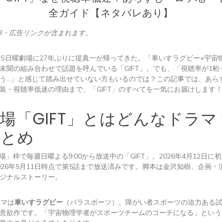
全ガイド【ネタバレあり】
R・広告リンクが含まれます。
、TBS日曜劇場に27年ぶりに堤真一が帰ってきた。「車いすラグビー×宇
未聞の組み合わせで話題を呼んでいる「GIFT」。でも、「視聴率が1桁
う…」と感じて踏み出せていない方もいるのでは？この記事では、あら
装・視聴率低迷の理由まで、「GIFT」のすべてを一気にお届けします
場「GIFT」とはどんなドラマ
まとめ
場」枠で毎週日曜よる9:00から放送中の「GIFT」。2026年4月12日に
026年5月11日時点で第5話まで放送済みです。脚本は金沢知樹、企画
ジナルストーリー。
ーマは
車いすラグビー
（パラスポーツ）。障がい者スポーツの迫力ある
意欲作です。「宇宙物理学者がスポーツチームのコーチになる」という