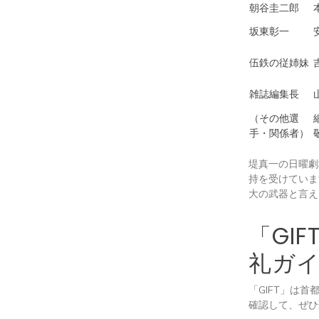
朝谷圭二郎
坂東彰一
伍鉄の従姉妹
雑誌編集長
（その他選
手・関係者）
堤真一の日曜劇
持を受けていま
大の武器と言え
「GI
礼ガ
「GIFT」は
確認して、ぜひ