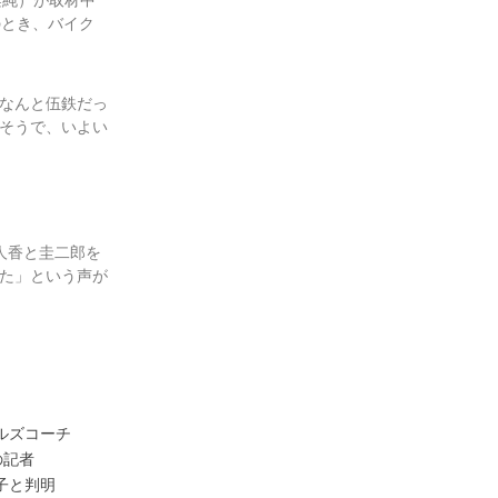
架純）が取材中
のとき、バイク
なんと伍鉄だっ
そうで、いよい
人香と圭二郎を
た」という声が
ルズコーチ
の記者
子と判明