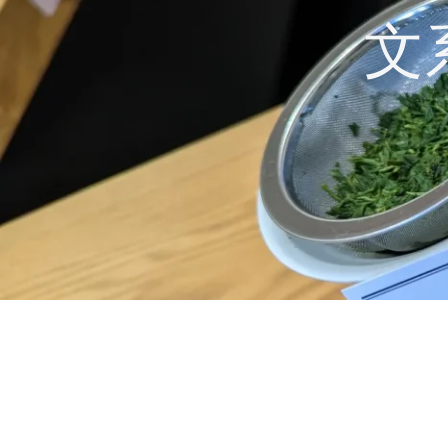
コ
文
ン
テ
ン
ツ
へ
ス
キ
ッ
プ