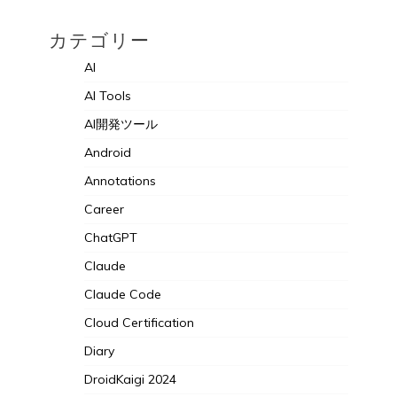
カテゴリー
AI
AI Tools
AI開発ツール
Android
Annotations
Career
ChatGPT
Claude
Claude Code
Cloud Certification
Diary
DroidKaigi 2024