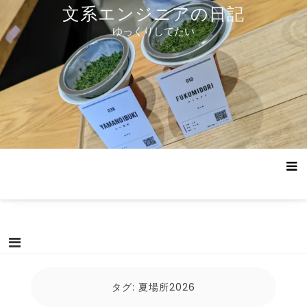
コ
文系エンジニアの日記
ン
ゆっくりしてたい
テ
ン
ツ
へ
ス
キ
ッ
プ
タグ:
夏場所2026