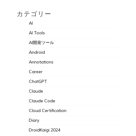
カテゴリー
AI
AI Tools
AI開発ツール
Android
Annotations
Career
ChatGPT
Claude
Claude Code
Cloud Certification
Diary
DroidKaigi 2024