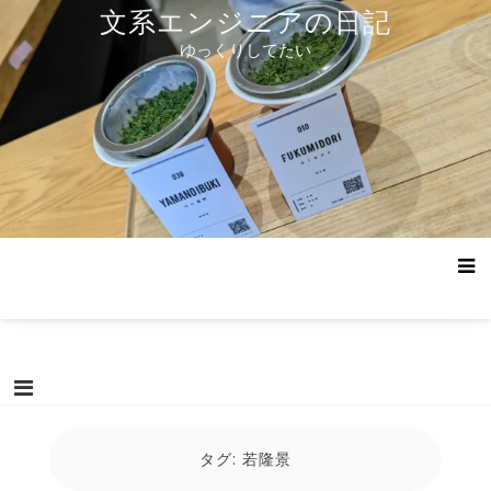
コ
文系エンジニアの日記
ン
ゆっくりしてたい
テ
ン
ツ
へ
ス
キ
ッ
プ
タグ:
若隆景