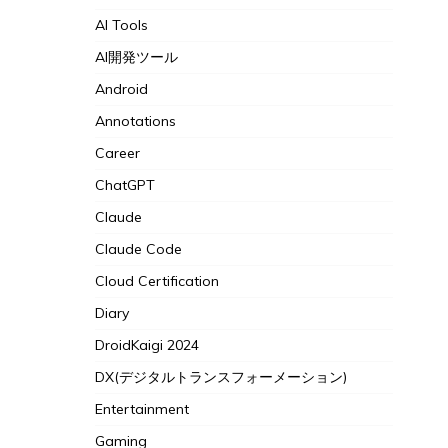
AI Tools
AI開発ツール
Android
Annotations
Career
ChatGPT
Claude
Claude Code
Cloud Certification
Diary
DroidKaigi 2024
DX(デジタルトランスフォーメーション)
Entertainment
Gaming