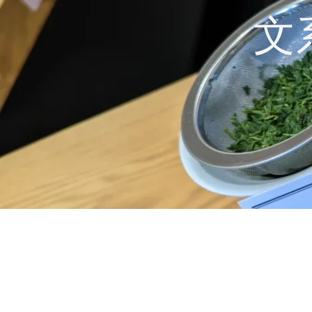
コ
文
ン
テ
ン
ツ
へ
ス
キ
ッ
プ