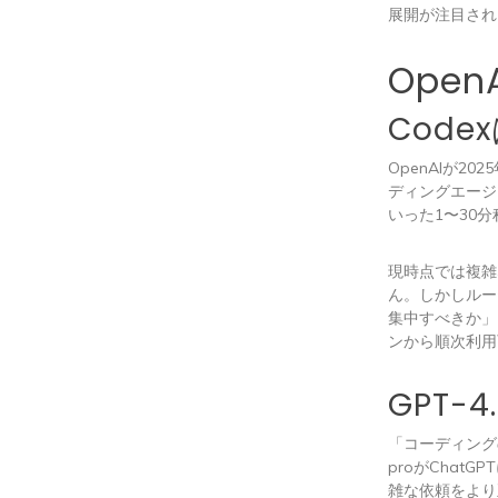
展開が注目され
Ope
Cod
OpenAIが20
ディングエージ
いった1〜30
現時点では複雑
ん。しかしルー
集中すべきか」
ンから順次利用
GPT-
「コーディング
proがChat
雑な依頼をより