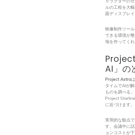
ャラクターのセ
ルの工程を大幅
面ディスプレイ
映像制作ツール
できる環境が整
地を作ってくれ
Proje
AI」
Project Astra
タイムでAIが
ものを調べる」
Project 
に近づけます。
実用的な観点で
す。会議中に話
ョンコストが下