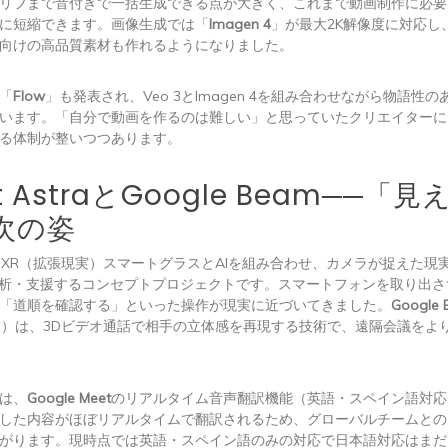
リフまで音付きで一括生成できる点が大きく、これまで動画制作に必要
に短縮できます。画像生成では「
Imagen 4
」が最大2K解像度に対応し
向けの高品質素材も作れるようになりました。
「
Flow
」も発表され、Veo 3とImagen 4を組み合わせながら物語性
います。「自分で動画を作るのは難しい」と思っていたクリエイターに
る体制が整いつつあります。
ct AstraとGoogle Beam──「
の次の姿
はXR（拡張現実）スマートグラスとAIを組み合わせ、カメラが捉えた現
解析・支援するコンセプトプロジェクトです。スマートフォンを取り出
「道順を確認する」といった操作が現実に近づいてきました。
Google
Starline）は、3Dビデオ通話で相手の立体感を再現する技術で、遠隔会議を
は、
Google Meet
のリアルタイム音声翻訳機能（英語・スペイン語対応
した内容がほぼリアルタイムで翻訳されるため、グローバルチームとの
がります。現時点では英語・スペイン語のみの対応で日本語対応はまだ