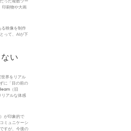
だった複数ツー
、印刷物や大画
のある映像を制作
とって、AIが下
見えない
実世界をリアル
さずに「目の前の
 Beam
（旧
よりリアルな体感
）が印象的で
コミュニケーシ
ですが、今後の