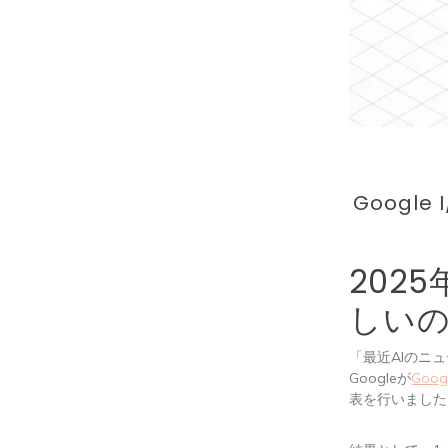
Googl
202
しい
「最近AIのニ
Googleが
Googl
表を行いました