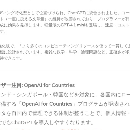
ディング特化型として位置づけられ、ChatGPTに統合されました。コ
ト（一度に扱える文章量）の維持が改善されており、プログラマーが日
成に効果を発揮します。軽量版の
GPT-4.1 mini
も登場し、速度・コスト
す。
の強化版で、「より多くのコンピューティングリソースを使って一貫して
標に設計されています。複雑な数学・科学・論理問題など、正確さが求
待できます。
注目: OpenAI for Countries
インド・シンガポール・韓国などを対象に、各国内にロー
整備する「
OpenAI for Countries
」プログラムが発表され
ータを自国内で管理できる体制が整うことで、個人情報
でもChatGPTを導入しやすくなります。