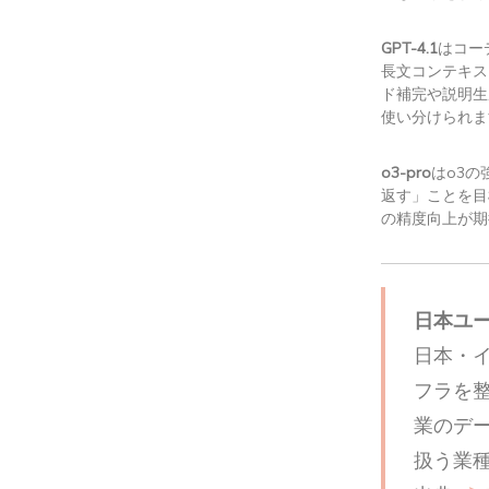
GPT-4.1
はコー
長文コンテキス
ド補完や説明生
使い分けられま
o3-pro
はo3
返す」ことを目
の精度向上が期
日本ユーザー
日本・
フラを
業のデ
扱う業種