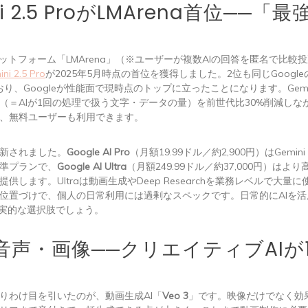
i 2.5 ProがLMArena首位──「最
ラットフォーム「LMArena」（※ユーザーが複数AIの回答を匿名で比較
ni 2.5 Pro
が2025年5月時点の首位を獲得しました。2位も同じGoogleのGe
おり、Googleが性能面で現時点のトップに立ったことになります。Gemini 2
（＝AIが1回の処理で扱う文字・データの量）を前世代比30%削減しな
、無料ユーザーも利用できます。
新されました。
Google AI Pro
（月額19.99ドル／約2,900円）はGemini 
準プランで、
Google AI Ultra
（月額249.99ドル／約37,000円）はよ
供します。Ultraは動画生成やDeep Researchを業務レベルで大量
位置づけで、個人の日常利用には過剰なスペックです。日常的にAIを
が現実的な選択肢でしょう。
音声・画像──クリエイティブAIが
りわけ目を引いたのが、動画生成AI「
Veo 3
」です。映像だけでなく効