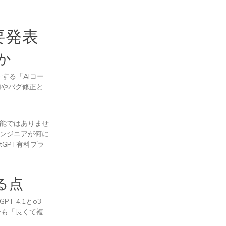
要発表
か
する「AIコー
加やバグ修正と
能ではありませ
ンジニアが何に
GPT有料プラ
わる点
4.1とo3-
ザーも「長くて複