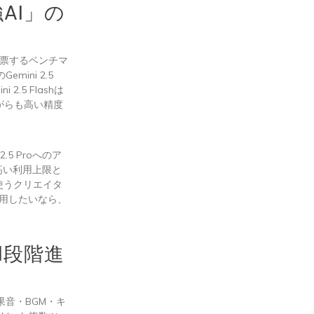
強AI」の
投票するベンチマ
mini 2.5
.5 Flashは
がらも高い精度
2.5 Proへのア
り高い利用上限と
に使うクリエイタ
活用したいなら、
1段階進
果音・BGM・キ