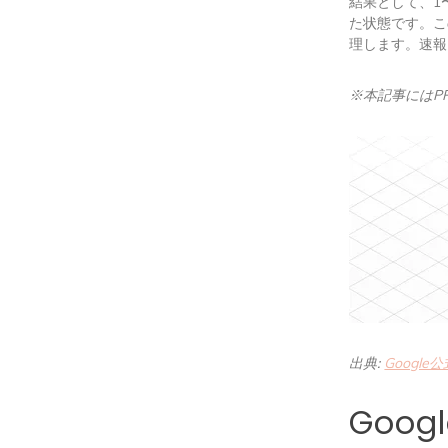
結果として、1
た状態です。こ
理します。速報
※本記事にはP
出典:
Google
Goog