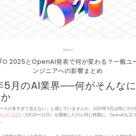
News
e I/O 2025とOpenAI発表で何が変わる？一般
ンジニアへの影響まとめ
5年5月のAI業界──何がそんな
のか
ュースが多すぎて追えない」と感じていませんか。2025年5月は特にそ
e I/O 2025
（5月20〜21日）を開催したのと同じ時期に、OpenAIも
。