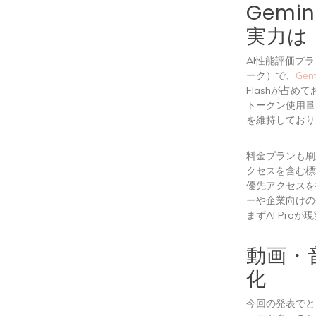
Gemin
実力は
AI性能評価プ
ーク）で、
Gemi
Flashが占めて
トークン使用量
を維持しており
料金プランも刷
クセスを含む標
優先アクセスを提
ーや企業向けの
まずAI Pro
動画・
化
今回の発表でと