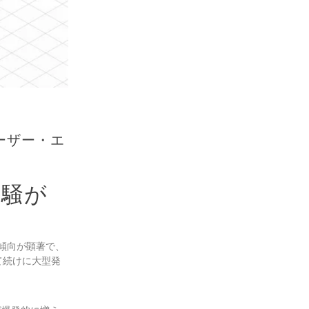
ユーザー・エ
に騒が
の傾向が顕著で、
立て続けに大型発