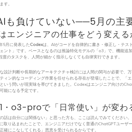
ます。
nAIも負けていない──5月の主
exはエンジニアの仕事をどう変える
25年5月に発表した
Codex
は、AIがコードを自律的に書き・修正し・テスト
ェント」です。ベースとなるのは推論特化モデルの「o3」で、機能追
分程度のタスクを、人間が細かく指示しなくても自律実行できます。
な設計判断や長期的なアーキテクチャ検討には人間の関与が必要で、万
ティン的なコーディング作業を任せられる存在が登場したことで、「エ
という問いが現実味を帯びてきました。Codexはエンジニア向けのChat
可能になる予定です。
4.1・o3-proで「日常使い」が変
の話は自分には関係ない」と思った方も、ここは読んでみてください。GPT-
GPTに取り込まれたことで、エンジニアだけでなく普通のChatGPTユー
正確にこなしてくれる」恩恵を受けられるからです。