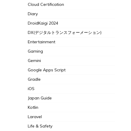
Cloud Certification
Diary
DroidKaigi 2024
DX(デジタルトランスフォーメーション)
Entertainment
Gaming
Gemini
Google Apps Script
Gradle
iOS
Japan Guide
Kotlin
Laravel
Life & Safety