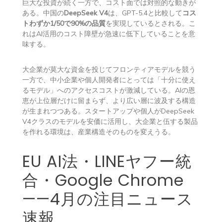
巨大な投資が続く一方で、コスト面では対照的な動きが
ある。中国の
DeepSeek V4
は、GPT-5.4と比較して
コス
トわずか1/50で90%の品質
を実現しているとされる。こ
れはAI活用のコスト障壁が急速に低下していることを意
味する。
大企業が莫大な資金を投じてフロンティアモデルを競う
一方で、中小企業や個人開発者にとっては「十分に使え
るモデル」へのアクセスコストが激減している。AIの恩
恵が上位層だけに留まらず、より広い層に波及する構造
が生まれつつある。スタートアップや個人がDeepSeek
V4クラスのモデルを安価に活用し、大企業と伍する製品
を作れる環境は、産業構造そのものを変えうる。
EU AI法・LINEヤフー統
合・Google Chrome
——4月の注目ニュース
速報