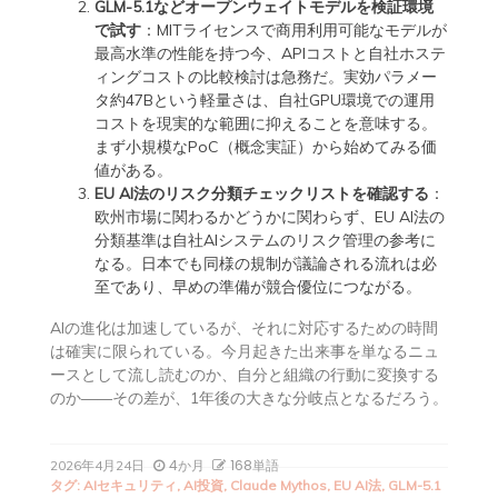
GLM-5.1などオープンウェイトモデルを検証環境
で試す
：MITライセンスで商用利用可能なモデルが
最高水準の性能を持つ今、APIコストと自社ホステ
ィングコストの比較検討は急務だ。実効パラメー
タ約47Bという軽量さは、自社GPU環境での運用
コストを現実的な範囲に抑えることを意味する。
まず小規模なPoC（概念実証）から始めてみる価
値がある。
EU AI法のリスク分類チェックリストを確認する
：
欧州市場に関わるかどうかに関わらず、EU AI法の
分類基準は自社AIシステムのリスク管理の参考に
なる。日本でも同様の規制が議論される流れは必
至であり、早めの準備が競合優位につながる。
AIの進化は加速しているが、それに対応するための時間
は確実に限られている。今月起きた出来事を単なるニュ
ースとして流し読むのか、自分と組織の行動に変換する
のか——その差が、1年後の大きな分岐点となるだろう。
4か月
168単語
2026年4月24日
タグ:
AIセキュリティ
,
AI投資
,
Claude Mythos
,
EU AI法
,
GLM-5.1