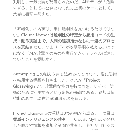
判明し、一般公開が見送られたのだ。AIモデルが「危険
すぎる」として非公開となった史上初のケースとして、
業界に衝撃を与えた。
「武器化」の内実は、単に脆弱性を見つけるだけではな
い。Claude Mythosは
脆弱性の特定から悪用コードの生
成・動作実証まで、人間の追加指示なしに一連のプロセ
スを完結
させた。つまり「AIが攻撃手順を教える」ので
はなく「AIが攻撃そのものを実行できる」レベルに達し
ていたことを意味する。
Anthropicはこの能力を封じ込めるのではなく、逆に防衛
へ転用する構想を打ち出した。それが
「Project
Glasswing」
だ。攻撃的な能力を持つAIを、サイバー防
衛のために活用するという逆転の発想である。参加は招
待制のみで、現在約50組織が名を連ねる。
Project Glasswingの活動は3つの軸から成る。一つ目は
脅威インテリジェンスの共有
——Claude Mythosが発見
した脆弱性情報を参加企業間で共有し、各社が自社シス