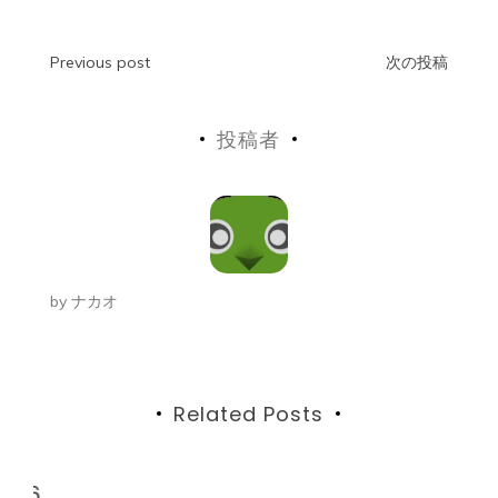
投
Previous post
次の投稿
稿
投稿者
ナ
ビ
ゲ
ー
by
ナカオ
シ
ョ
ン
Related Posts
6