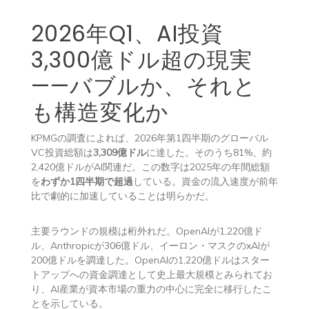
2026年Q1、AI投資
3,300億ドル超の現実
——バブルか、それと
も構造変化か
KPMGの調査によれば、2026年第1四半期のグローバル
VC投資総額は
3,309億ドル
に達した。そのうち81%、約
2,420億ドルがAI関連だ。この数字は2025年の年間総額
を
わずか1四半期で超過
している。資金の流入速度が前年
比で劇的に加速していることは明らかだ。
主要ラウンドの規模は桁外れだ。OpenAIが1,220億ド
ル、Anthropicが306億ドル、イーロン・マスクのxAIが
200億ドルを調達した。OpenAIの1,220億ドルはスター
トアップへの資金調達として史上最大規模とみられてお
り、AI産業が資本市場の重力の中心に完全に移行したこ
とを示している。