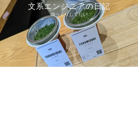
コ
文系エンジニアの日記
ン
ゆっくりしてたい
テ
ン
ツ
へ
ス
キ
ッ
プ