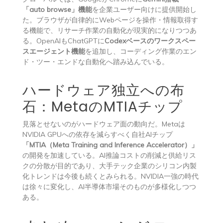
「auto browse」機能
を企業ユーザー向けに提供開始し
た。ブラウザが自律的にWebページを操作・情報取得す
る機能で、リサーチ作業の自動化が現実的になりつつあ
る。OpenAIもChatGPTに
Codexベースのワークスペー
スエージェント機能
を追加し、コーディング作業のエン
ド・ツー・エンドな自動化へ踏み込んでいる。
ハードウェア独立への布
石：MetaのMTIAチップ
見落とせないのがハードウェア面の動向だ。Metaは
NVIDIA GPUへの依存を減らすべく自社AIチップ
「MTIA（Meta Training and Inference Accelerator）」
の開発を加速している。AI推論コストの削減と供給リス
クの分散が目的であり、大手テック企業のシリコン内製
化トレンドは今後も続くとみられる。NVIDIA一強の時代
は徐々に変化し、AI半導体市場そのものが多様化しつつ
ある。