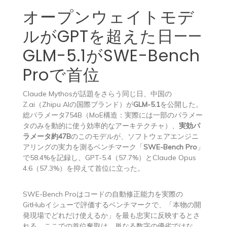
オープンウェイトモデ
ルがGPTを超えた日——
GLM-5.1がSWE-Bench
Proで首位
Claude Mythosが話題をさらう同じ日、中国の
Z.ai（Zhipu AIの国際ブランド）が
GLM-5.1
を公開した。
総パラメータ754B（MoE構造：実際には一部のパラメー
タのみを動的に使う効率的なアーキテクチャ）、
実効パ
ラメータ約47B
のこのモデルが、ソフトウェアエンジニ
アリングの実力を測るベンチマーク「
SWE-Bench Pro
」
で58.4%を記録し、GPT-5.4（57.7%）とClaude Opus
4.6（57.3%）を抑えて首位に立った。
SWE-Bench Proはコードの自動修正能力を実際の
GitHubイシューで評価するベンチマークで、「本物の開
発現場でどれだけ使えるか」を最も忠実に反映するとさ
れる。ここでの首位奪取は、単なる数字の優劣ではな