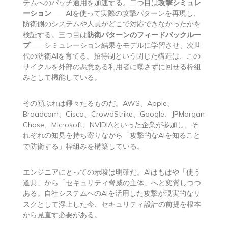
テムへのパッチ適用を加速する。二つ目は
攻撃シミュレ
ーション
——AIを使って実際の攻撃パターンを再現し、
防衛側のシステムや人員がどこで対応できなかったかを
検証する。三つ目は
防衛パターンのフィードバックルー
プ
——シミュレーション結果をモデルに学習させ、次世
代の防衛AIを育てる。招待制という閉じた構造は、この
サイクルを外部の悪意ある利用者に曝さずに回せる枠組
みとして機能している。
その顔ぶれは錚々たるものだ。AWS、Apple、
Broadcom、Cisco、CrowdStrike、Google、JPMorgan
Chase、Microsoft、NVIDIAといった企業が参加し、そ
れぞれの知見を持ち寄りながら「攻撃的なAIを知ること
で防衛する」枠組みを構築している。
エンジニアにとっての示唆は明確だ。AIはもはや「使う
道具」から「セキュリティ脅威の主体」へと変質しつつ
ある。自社システムへのAIを活用した攻撃が現実的なリ
スクとして浮上した今、セキュリティ設計の前提を根本
から見直す必要がある。