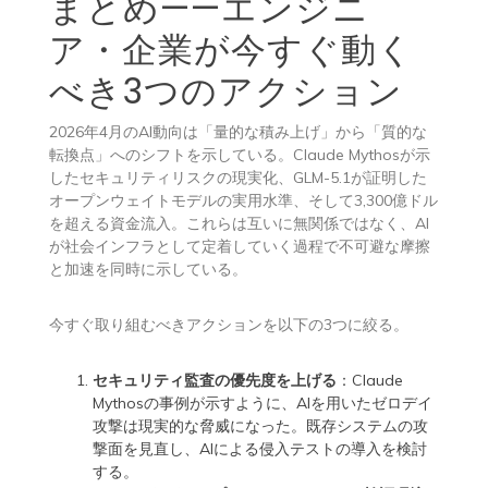
まとめ——エンジニ
ア・企業が今すぐ動く
べき3つのアクション
2026年4月のAI動向は「量的な積み上げ」から「質的な
転換点」へのシフトを示している。Claude Mythosが示
したセキュリティリスクの現実化、GLM-5.1が証明した
オープンウェイトモデルの実用水準、そして3,300億ドル
を超える資金流入。これらは互いに無関係ではなく、AI
が社会インフラとして定着していく過程で不可避な摩擦
と加速を同時に示している。
今すぐ取り組むべきアクションを以下の3つに絞る。
セキュリティ監査の優先度を上げる
：Claude
Mythosの事例が示すように、AIを用いたゼロデイ
攻撃は現実的な脅威になった。既存システムの攻
撃面を見直し、AIによる侵入テストの導入を検討
する。