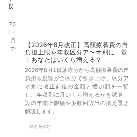
収
6
・
月
【2026年8月改正】高額療養費の自己
で
負担上限を年収区分ア〜オ別に一覧化
｜あなたはいくら増える？
2026年8月1日診療分から高額療養費の自己
負担限度額が全区分で引き上げ。区分ア〜
オ別に改正前後の金額と増加額を一覧化
し、年収別に月いくら増えるかを試算。新
設の年間上限額や多数回該当の据え置きも
解説します。
続きを読む