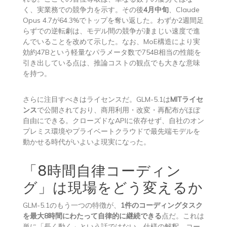
く、実業務での競争力を示す。その後
4月中旬
、Claude
Opus 4.7が64.3%でトップを奪い返した。わずか2週間足
らずでの逆転劇は、モデル間の競争が凄まじい速度で進
んでいることを改めて示した。なお、MoE構造により実
効約47Bという軽量なパラメータ数で754B相当の性能を
引き出している点は、推論コストの観点でも大きな意味
を持つ。
さらに注目すべきはライセンスだ。GLM-5.1は
MITライセ
ンス
で公開されており、商用利用・改変・再配布がほぼ
自由にできる。クローズドなAPIに依存せず、自社のオン
プレミス環境やプライベートクラウドで最先端モデルを
動かせる時代がいよいよ現実になった。
「8時間自律コーディン
グ」は現場をどう変えるか
GLM-5.1のもう一つの特徴が、
1件のコーディングタスク
を最大8時間にわたって自律的に継続できる
点だ。これは
単に「長く動く」という話ではない。仕様の解釈、コー