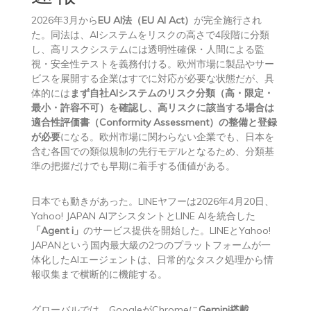
2026年3月から
EU AI法（EU AI Act）
が完全施行され
た。同法は、AIシステムをリスクの高さで4段階に分類
し、高リスクシステムには透明性確保・人間による監
視・安全性テストを義務付ける。欧州市場に製品やサー
ビスを展開する企業はすでに対応が必要な状態だが、具
体的には
まず自社AIシステムのリスク分類（高・限定・
最小・許容不可）を確認し、高リスクに該当する場合は
適合性評価書（Conformity Assessment）の整備と登録
が必要
になる。欧州市場に関わらない企業でも、日本を
含む各国での類似規制の先行モデルとなるため、分類基
準の把握だけでも早期に着手する価値がある。
日本でも動きがあった。LINEヤフーは2026年4月20日、
Yahoo! JAPAN AIアシスタントとLINE AIを統合した
「Agent i」
のサービス提供を開始した。LINEとYahoo!
JAPANという国内最大級の2つのプラットフォームが一
体化したAIエージェントは、日常的なタスク処理から情
報収集まで横断的に機能する。
グローバルでは、GoogleがChromeに
Gemini搭載