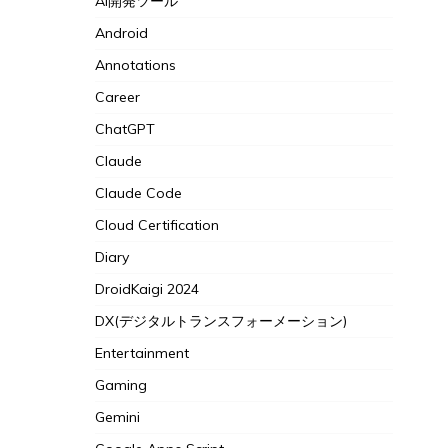
AI開発ツール
Android
Annotations
Career
ChatGPT
Claude
Claude Code
Cloud Certification
Diary
DroidKaigi 2024
DX(デジタルトランスフォーメーション)
Entertainment
Gaming
Gemini