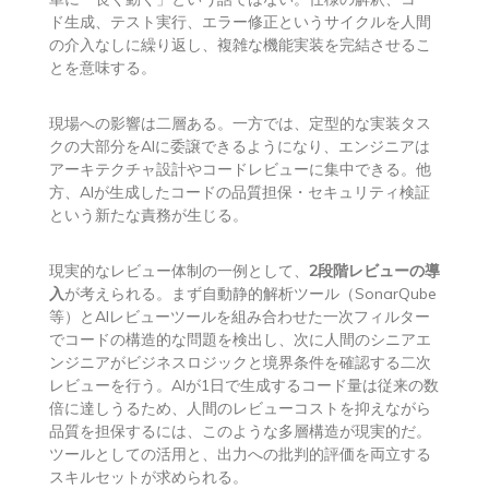
ド生成、テスト実行、エラー修正というサイクルを人間
の介入なしに繰り返し、複雑な機能実装を完結させるこ
とを意味する。
現場への影響は二層ある。一方では、定型的な実装タス
クの大部分をAIに委譲できるようになり、エンジニアは
アーキテクチャ設計やコードレビューに集中できる。他
方、AIが生成したコードの品質担保・セキュリティ検証
という新たな責務が生じる。
現実的なレビュー体制の一例として、
2段階レビューの導
入
が考えられる。まず自動静的解析ツール（SonarQube
等）とAIレビューツールを組み合わせた一次フィルター
でコードの構造的な問題を検出し、次に人間のシニアエ
ンジニアがビジネスロジックと境界条件を確認する二次
レビューを行う。AIが1日で生成するコード量は従来の数
倍に達しうるため、人間のレビューコストを抑えながら
品質を担保するには、このような多層構造が現実的だ。
ツールとしての活用と、出力への批判的評価を両立する
スキルセットが求められる。