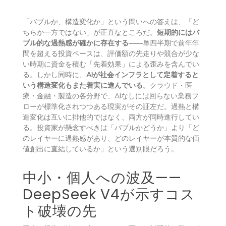
「バブルか、構造変化か」という問いへの答えは、「ど
ちらか一方ではない」が正直なところだ。
短期的にはバ
ブル的な過熱感が確かに存在する
——単四半期で前年年
間を超える投資ペースは、評価額の先走りや競合が少な
い時期に資金を積む「先着効果」による歪みを含んでい
る。しかし同時に、
AIが社会インフラとして定着すると
いう構造変化もまた着実に進んでいる
。クラウド・医
療・金融・製造の各分野で、AIなしには回らない業務フ
ローが標準化されつつある現実がその証左だ。過熱と構
造変化は互いに排他的ではなく、両方が同時進行してい
る。投資家が懸念すべきは「バブルかどうか」より「ど
のレイヤーに過熱感があり、どのレイヤーが本質的な価
値創出に直結しているか」という選別眼だろう。
中小・個人への波及——
DeepSeek V4が示すコス
ト破壊の先