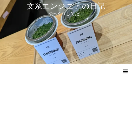
コ
文系エンジニアの日記
ン
ゆっくりしてたい
テ
ン
ツ
へ
ス
キ
ッ
プ