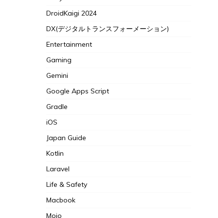
DroidKaigi 2024
DX(デジタルトランスフォーメーション)
Entertainment
Gaming
Gemini
Google Apps Script
Gradle
iOS
Japan Guide
Kotlin
Laravel
Life & Safety
Macbook
Mojo