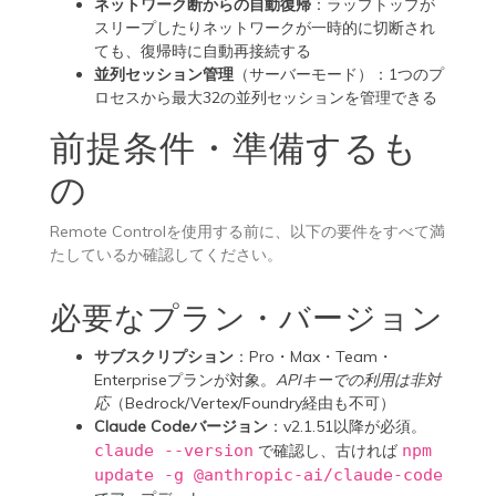
ネットワーク断からの自動復帰
：ラップトップが
スリープしたりネットワークが一時的に切断され
ても、復帰時に自動再接続する
並列セッション管理
（サーバーモード）：1つのプ
ロセスから最大32の並列セッションを管理できる
前提条件・準備するも
の
Remote Controlを使用する前に、以下の要件をすべて満
たしているか確認してください。
必要なプラン・バージョン
サブスクリプション
：Pro・Max・Team・
Enterpriseプランが対象。
APIキーでの利用は非対
応
（Bedrock/Vertex/Foundry経由も不可）
Claude Codeバージョン
：v2.1.51以降が必須。
claude --version
で確認し、古ければ
npm
update -g @anthropic-ai/claude-code