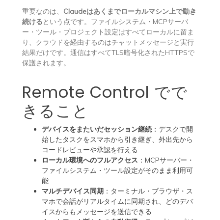
重要なのは、
Claudeはあくまでローカルマシン上で動き
続ける
という点です。ファイルシステム・MCPサーバ
ー・ツール・プロジェクト設定はすべてローカルに留ま
り、クラウドを経由するのはチャットメッセージと実行
結果だけです。通信はすべてTLS暗号化されたHTTPSで
保護されます。
Remote Control でで
きること
デバイスをまたいだセッション継続
：デスクで開
始したタスクをスマホから引き継ぎ、外出先から
コードレビューや承認を行える
ローカル環境へのフルアクセス
：MCPサーバー・
ファイルシステム・ツール設定がそのまま利用可
能
マルチデバイス同期
：ターミナル・ブラウザ・ス
マホで会話がリアルタイムに同期され、どのデバ
イスからもメッセージを送信できる