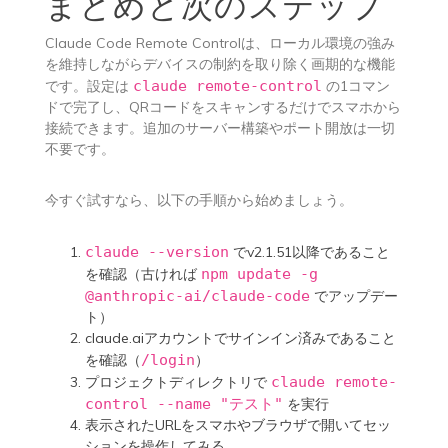
まとめと次のステップ
Claude Code Remote Controlは、ローカル環境の強み
を維持しながらデバイスの制約を取り除く画期的な機能
です。設定は
claude remote-control
の1コマン
ドで完了し、QRコードをスキャンするだけでスマホから
接続できます。追加のサーバー構築やポート開放は一切
不要です。
今すぐ試すなら、以下の手順から始めましょう。
claude --version
でv2.1.51以降であること
を確認（古ければ
npm update -g
@anthropic-ai/claude-code
でアップデー
ト）
claude.aiアカウントでサインイン済みであること
を確認（
/login
）
プロジェクトディレクトリで
claude remote-
control --name "テスト"
を実行
表示されたURLをスマホやブラウザで開いてセッ
ションを操作してみる