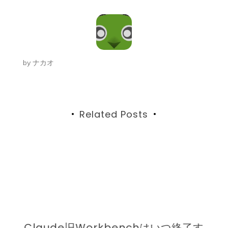
ビ
ゲ
ー
by
ナカオ
シ
ョ
ン
Related Posts
ン
Claude旧Workbenchはいつ終了す