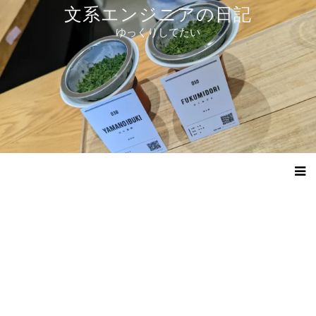
コ
文系エンジニアの日記
ン
ゆっくりしてたい
テ
ン
ツ
へ
ス
キ
ッ
プ