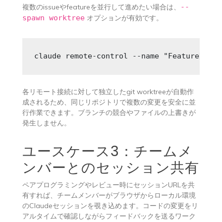
複数のissueやfeatureを並行して進めたい場合は、
--
spawn worktree
オプションが有効です。
claude remote-control --name "Feature開発" 
各リモート接続に対して独立したgit worktreeが自動作
成されるため、同じリポジトリで複数の変更を安全に並
行作業できます。ブランチの競合やファイルの上書きが
発生しません。
ユースケース3：チームメ
ンバーとのセッション共有
ペアプログラミングやレビュー時にセッションURLを共
有すれば、チームメンバーがブラウザからローカル環境
のClaudeセッションを覗き込めます。コードの変更をリ
アルタイムで確認しながらフィードバックを送るワーク