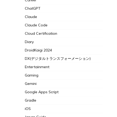
ChatGPT
Claude
Claude Code
Cloud Certification
Diary
DroidKaigi 2024
DX(デジタルトランスフォーメーション)
Entertainment
Gaming
Gemini
Google Apps Script
Gradle
iOS
Japan Guide