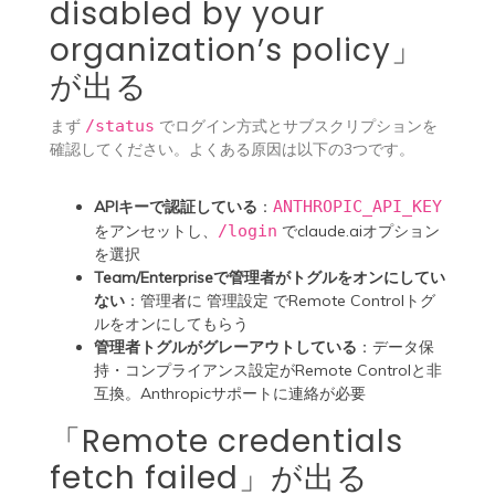
disabled by your
organization’s policy」
が出る
まず
/status
でログイン方式とサブスクリプションを
確認してください。よくある原因は以下の3つです。
APIキーで認証している
：
ANTHROPIC_API_KEY
をアンセットし、
/login
でclaude.aiオプション
を選択
Team/Enterpriseで管理者がトグルをオンにしてい
ない
：管理者に
管理設定
でRemote Controlトグ
ルをオンにしてもらう
管理者トグルがグレーアウトしている
：データ保
持・コンプライアンス設定がRemote Controlと非
互換。Anthropicサポートに連絡が必要
「Remote credentials
fetch failed」が出る