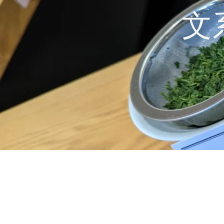
コ
文
ン
テ
ン
ツ
へ
ス
キ
ッ
プ