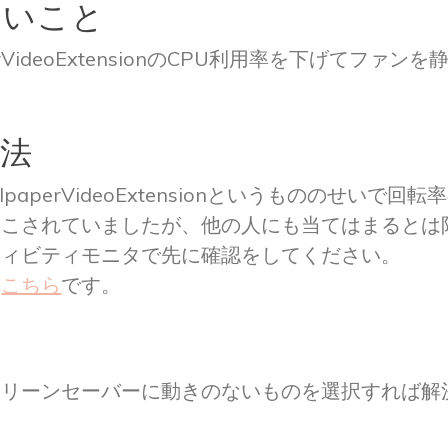
たいこと
perVideoExtensionのCPU利用率を下げてファン
方法
lpaperVideoExtensionというもののせいで回
起こされていましたが、他の人にも当てはまるとは
ティビティモニタで先に確認をしてください。
は
こちら
です。
策
クリーンセーバーに動きのないものを選択すれば解