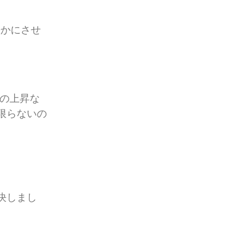
を静かにさせ
転率の上昇な
限らないの
決しまし