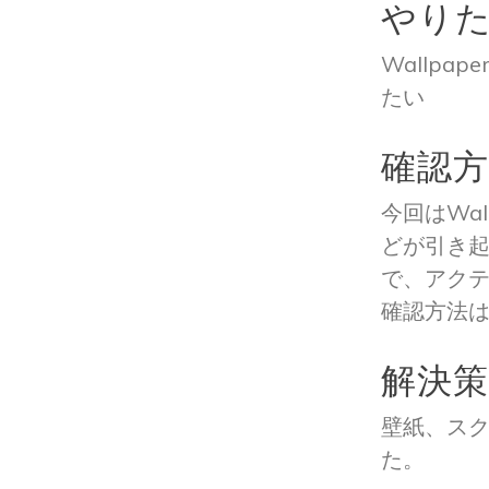
やり
Wallpa
たい
確認
今回はWal
どが引き
で、アク
確認方法
解決
壁紙、ス
た。