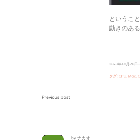
というこ
動きのあ
2023年10月28日
タグ:
CPU
,
Mac
,
投
Previous post
稿
ナ
ビ
by
ナカオ