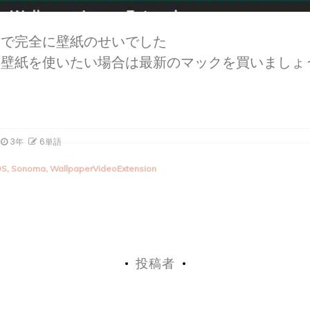
とで完全に壁紙のせいでした
る壁紙を使いたい場合は最新のマックを買いましょ
3年
6単語
OS
,
Sonoma
,
WallpaperVideoExtension
投稿者