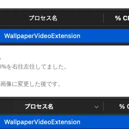
%
0%を右往左往してました。
の画像に変更した後です。