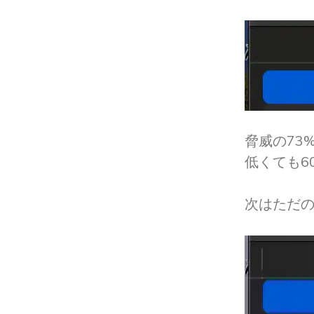
脅威の73
低くても6
次はただ