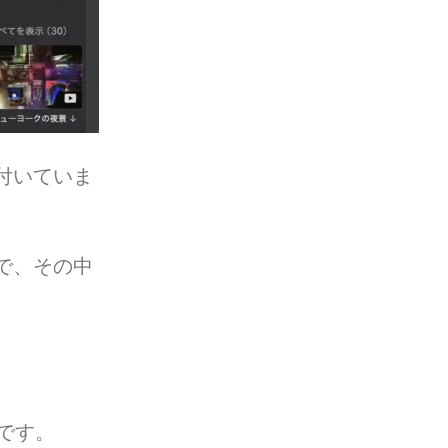
付いていま
で、その中
です。