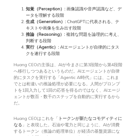
知覚（Perception）:
画像認識や音声認識など、デ
ータを理解する段階
生成（Generation）:
ChatGPTに代表される、テ
キストや画像を生み出す段階
推論（Reasoning）:
複雑な問題を論理的に考え、
判断する段階
実行（Agentic）:
AIエージェントが自律的にタス
クを遂行する段階
Huang CEOの主張は、AIが今まさに第3段階から第4段階
へ移行しつつあるというものだ。AIエージェントが自律
的にタスクを実行する「Agentic AI時代」には、これま
でとは桁違いの推論処理が必要になる。人間がプロンプ
トを1回入力して1回の応答を得るのではなく、AIエージ
ェントが数百・数千のステップを自動的に実行するから
だ。
Huang CEOはこれを「
トークンが新たなコモディティに
なる
」と表現した。石油や電力と同じように、AIが消費
するトークン（推論の処理単位）が経済の基盤資源にな