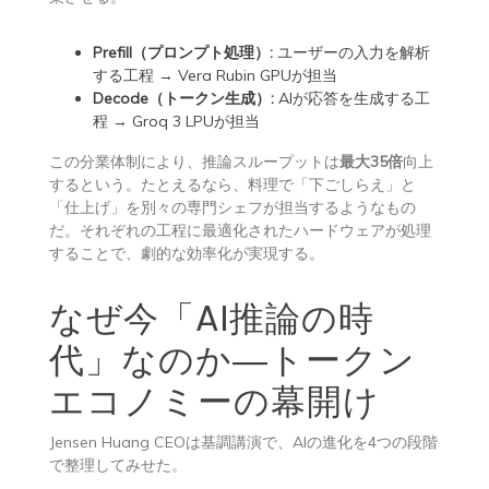
Prefill（プロンプト処理）:
ユーザーの入力を解析
する工程 → Vera Rubin GPUが担当
Decode（トークン生成）:
AIが応答を生成する工
程 → Groq 3 LPUが担当
この分業体制により、推論スループットは
最大35倍
向上
するという。たとえるなら、料理で「下ごしらえ」と
「仕上げ」を別々の専門シェフが担当するようなもの
だ。それぞれの工程に最適化されたハードウェアが処理
することで、劇的な効率化が実現する。
なぜ今「AI推論の時
代」なのか―トークン
エコノミーの幕開け
Jensen Huang CEOは基調講演で、AIの進化を4つの段階
で整理してみせた。