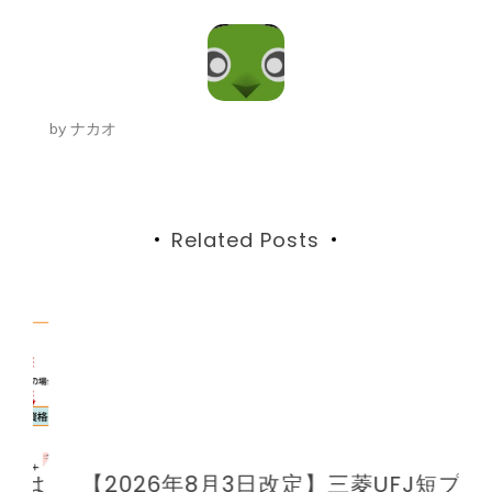
ビ
ゲ
ー
by
ナカオ
シ
ョ
ン
Related Posts
は
【2026年8月3日改定】三菱UFJ短プ