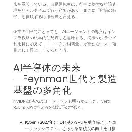
来を示唆している。自動運転車は走行中に膨大な推論処
理をリアルタイムで行う必要があり、まさに「推論の時
代」を体現する応用分野と言える。
企業のIT部門にとっても、AIエージェントの導入はイン
フラ戦略の根本的な見直しを意味する。従来のクラウド
利用料に加えて、「トークン消費量」が新たなコスト項
目として浮上してくるだろう。
AI半導体の未来
―Feynman世代と製造
基盤の多角化
NVIDIAは将来のロードマップも明らかにした。Vera
Rubinの次に控えるのは以下の世代だ。
Kyber（2027年）:
144基のGPUを垂直統合した単
一ラックシステム。さらなる集積度の向上を目指