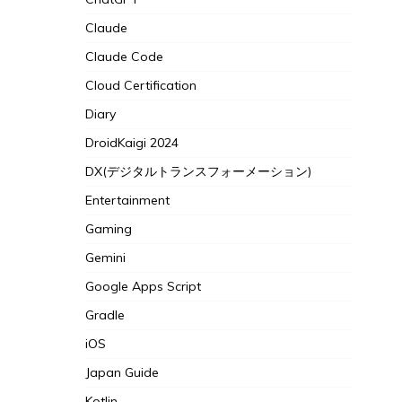
Claude
Claude Code
Cloud Certification
Diary
DroidKaigi 2024
DX(デジタルトランスフォーメーション)
Entertainment
Gaming
Gemini
Google Apps Script
Gradle
iOS
Japan Guide
Kotlin