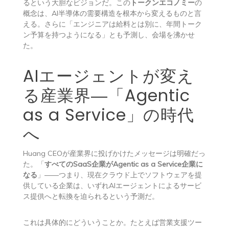
るという大胆なビジョンだ。この
トークンエコノミー
の
概念は、AI半導体の需要構造を根本から変えるものと言
える。さらに「エンジニアは給料とは別に、年間トーク
ン予算を持つようになる」とも予測し、会場を沸かせ
た。
AIエージェントが変え
る産業界―「Agentic
as a Service」の時代
へ
Huang CEOが産業界に投げかけたメッセージは明確だっ
た。「
すべてのSaaS企業がAgentic as a Service企業に
なる
」――つまり、現在クラウド上でソフトウェアを提
供している企業は、いずれAIエージェントによるサービ
ス提供へと転換を迫られるという予測だ。
これは具体的にどういうことか。たとえば営業支援ツー