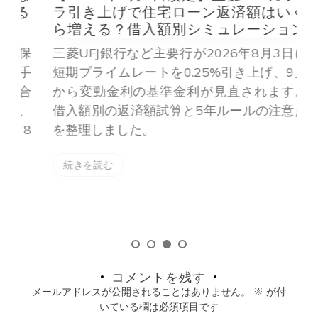
る
ラ引き上げで住宅ローン返済額はいく
ら増える？借入額別シミュレーション
保
三菱UFJ銀行など主要行が2026年8月3日に
手
短期プライムレートを0.25%引き上げ、9月
合
から変動金利の基準金利が見直されます。
、
借入額別の返済額試算と5年ルールの注意点
8
を整理しました。
続きを読む
コメントを残す
メールアドレスが公開されることはありません。
※
が付
いている欄は必須項目です