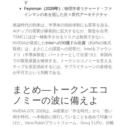
す
Feynman（2028年）:
物理学者リチャード・ファ
インマンの名を冠した次々世代アーキテクチャ
推論時代の到来は、半導体の供給体制にも変革を迫る。
AIチップの需要が爆発的に拡大するなか、製造を台湾
TSMCにほぼ一極集中させるリスクは無視できない。
NVIDIAが発表した
Intelへの50億ドル出資
（約4%の株式
取得）は、まさにこの課題への回答だ。Intelをファウン
ドリ（半導体製造）パートナーとして位置づけ、米国内
での製造基盤を確保する。トークンエコノミーを支える
チップを安定供給するには、サプライチェーンの多様化
が不可欠という判断である。
まとめ―トークンエコ
ノミーの波に備えよ
NVIDIA GTC 2026は、AI産業が「作る時代」から「使い
倒す時代」へ本格的に移行していることを改めて印象づ
けた。Vera Rubinプラットフォーム、Groq 3 LPU、分離