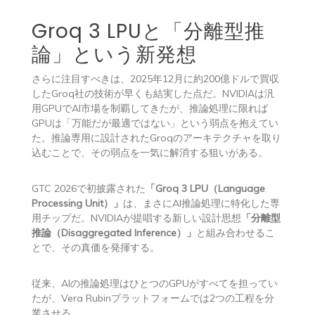
Groq 3 LPUと「分離型推
論」という新発想
さらに注目すべきは、2025年12月に約200億ドルで買収
したGroq社の技術が早くも結実した点だ。NVIDIAは汎
用GPUでAI市場を制覇してきたが、推論処理に限れば
GPUは「万能だが最適ではない」という弱点を抱えてい
た。推論専用に設計されたGroqのアーキテクチャを取り
込むことで、その弱点を一気に解消する狙いがある。
GTC 2026で初披露された
「Groq 3 LPU（Language
Processing Unit）」
は、まさにAI推論処理に特化した専
用チップだ。NVIDIAが提唱する新しい設計思想
「分離型
推論（Disaggregated Inference）」
と組み合わせるこ
とで、その真価を発揮する。
従来、AIの推論処理はひとつのGPUがすべてを担ってい
たが、Vera Rubinプラットフォームでは2つの工程を分
業させる。