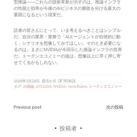
型推論――これらの技術革新が示すのは、推論インフラ
の性能と効率が今後のAIビジネスの勝敗を分ける最大の
要因になるという現実だ。
読者の皆さんにとって、いま考えるべきことはシンプル
だ。自分の業界・業務で「AIエージェントが自律的に動
く」シナリオを想像してみてほしい。そのとき必要にな
るのは、まさにNVIDIAが今回示した推論インフラの世界
だ。トークンエコノミーの波は、想像以上に早く押し寄
せてくるかもしれない。
5か月
151単語
2026年3月20日
タグ:
AI推論
,
GTC2026
,
NVIDIA
,
Vera Rubin
,
トークンエコノミー
投
Previous post
次の投稿
稿
投稿者
ナ