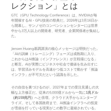
レクション」とは
GTC（GPU Technology Conference）は、NVIDIAが毎
年開催するAI・GPU技術の祭典だ。2026年は3月16日か
ら開幕し、サンノゼのコンベンションセンターには世界
中から3万人以上の開発者、研究者、企業関係者が集結し
た。
Jensen Huang基調講演の核心メッセージは明快だった。
「AIの訓練（トレーニング）フェーズは成熟期に入り、
これからはAI推論（インファレンス）が主戦場になる」
と断言。AIが実際にビジネスや社会で価値を生み出すに
は、学習済みモデルを高速かつ低コストで動かす「推論
インフラ」が不可欠だという認識を示した。
その自信を裏づけるのが、2027年までの受注見通しの大
幅な上方修正だ。従来の5,000億ドルから一気に
1兆ドル
（約159兆円）
へと倍増。クラウド大手からエンタープ
ライズ、そして各国政府まで、AI推論インフラへの投資
が雪崩を打っている現実がこの数字に凝縮されている。