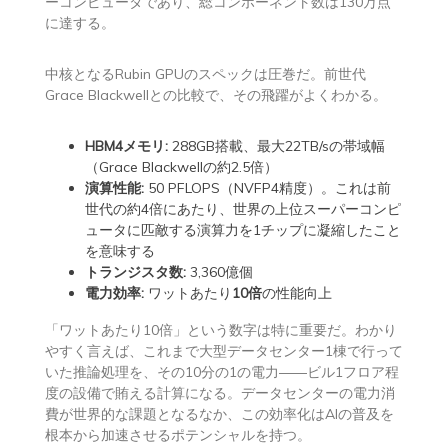
ーコンピュータであり、総コンポーネント数は130万点
に達する。
中核となるRubin GPUのスペックは圧巻だ。前世代
Grace Blackwellとの比較で、その飛躍がよくわかる。
HBM4メモリ:
288GB搭載、最大22TB/sの帯域幅
（Grace Blackwellの約2.5倍）
演算性能:
50 PFLOPS（NVFP4精度）。これは前
世代の約4倍にあたり、世界の上位スーパーコンピ
ュータに匹敵する演算力を1チップに凝縮したこと
を意味する
トランジスタ数:
3,360億個
電力効率:
ワットあたり
10倍
の性能向上
「ワットあたり10倍」という数字は特に重要だ。わかり
やすく言えば、これまで大型データセンター1棟で行って
いた推論処理を、その10分の1の電力――ビル1フロア程
度の設備で賄える計算になる。データセンターの電力消
費が世界的な課題となるなか、この効率化はAIの普及を
根本から加速させるポテンシャルを持つ。