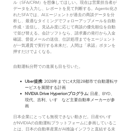
ル（SFA/CRM）を想像してほしい。現在は営業担当者が
データを入力し、レポートを見て判断する。Agentic化さ
れたSFAでは、AIエージェントが過去の商談データを分
析し、最適なタイミングでフォローアップメールを自動
作成・送信し、見込み度に応じて商談の優先順位を自動
で並び替える。会計ソフトなら、請求書の発行から入金
確認、督促メールの送信、仕訳処理までをエージェント
が一気通貫で実行する未来だ。人間は「承認」ボタンを
押すだけでよくなる。
自動運転分野での進展も目を引いた。
Uber提携:
2028年までに4大陸28都市で自動運転サ
ービスを展開する計画
NVIDIA Drive Hyperionプログラム:
日産、BYD、
現代、吉利、いすゞなど主要自動車メーカーが参
画
日本企業にとっても無視できない動きだ。日産やいすゞ
がNVIDIAの自動運転プラットフォームに参画しているこ
とは、日本の自動車産業がAI推論インフラと直結する未