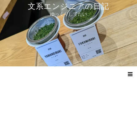
コ
文系エンジニアの日記
ン
ゆっくりしてたい
テ
ン
ツ
へ
ス
キ
ッ
プ