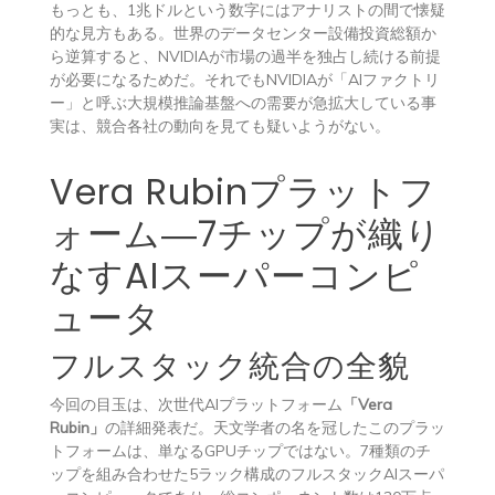
もっとも、1兆ドルという数字にはアナリストの間で懐疑
的な見方もある。世界のデータセンター設備投資総額か
ら逆算すると、NVIDIAが市場の過半を独占し続ける前提
が必要になるためだ。それでもNVIDIAが「AIファクトリ
ー」と呼ぶ大規模推論基盤への需要が急拡大している事
実は、競合各社の動向を見ても疑いようがない。
Vera Rubinプラットフ
ォーム―7チップが織り
なすAIスーパーコンピ
ュータ
フルスタック統合の全貌
今回の目玉は、次世代AIプラットフォーム
「Vera
Rubin」
の詳細発表だ。天文学者の名を冠したこのプラッ
トフォームは、単なるGPUチップではない。7種類のチ
ップを組み合わせた5ラック構成のフルスタックAIスーパ