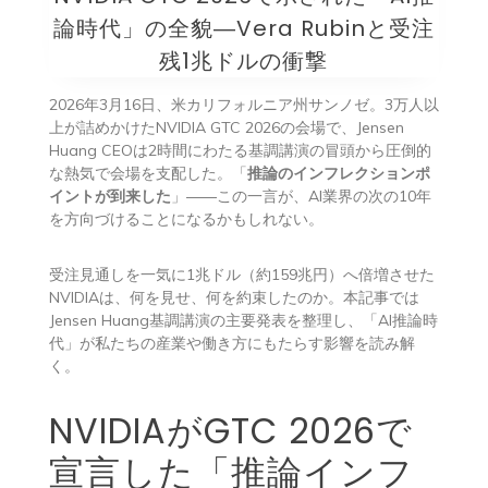
論時代」の全貌―Vera Rubinと受注
残1兆ドルの衝撃
2026年3月16日、米カリフォルニア州サンノゼ。3万人以
上が詰めかけたNVIDIA GTC 2026の会場で、Jensen
Huang CEOは2時間にわたる基調講演の冒頭から圧倒的
な熱気で会場を支配した。「
推論のインフレクションポ
イントが到来した
」――この一言が、AI業界の次の10年
を方向づけることになるかもしれない。
受注見通しを一気に1兆ドル（約159兆円）へ倍増させた
NVIDIAは、何を見せ、何を約束したのか。本記事では
Jensen Huang基調講演の主要発表を整理し、「AI推論時
代」が私たちの産業や働き方にもたらす影響を読み解
く。
NVIDIAがGTC 2026で
宣言した「推論インフ