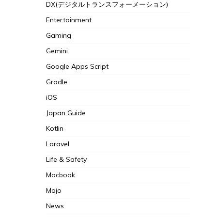
Cloud Certification
Diary
DroidKaigi 2024
DX(デジタルトランスフォーメーション)
Entertainment
Gaming
Gemini
Google Apps Script
Gradle
iOS
Japan Guide
Kotlin
Laravel
Life & Safety