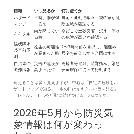
～）」一般向けリーフレット
まず、使う情報の役割を分けておくと迷いにくくなりま
す。
情報
いつ見るか
何に使うか
ハザード
平時、雨が強
自宅・通勤通学路・親の家が危
マップ
まる前
険区域か確認する
雨が降ってい
今どこで土砂災害・浸水・洪水
キキクル
る時
の危険が高いか確認する
線状降水
発生の可能性
2〜3時間前を目標に、避難や
帯直前予
が高まった時
帰宅を前倒しする合図にする
測
自治体の
災害の危険が
高齢者等避難、避難指示、緊急
避難情報
高まった時
安全確保に従って行動する
覚えることは多く見えますが、中心は「自宅の危険をハ
ザードマップで知る」「雨の日はキキクルの色を見る」
「レベル3・4・5を行動に結びつける」の3つです。