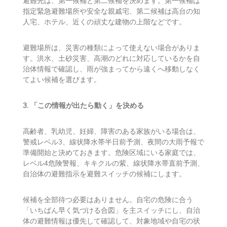
通らない道」としてメモしておきましょう。
2. 避難先を2つ決める
避難先は、第一候補と第二候補を決めます。第一候補は
指定緊急避難場所や安全な親戚宅、第二候補は高台の知
人宅、ホテル、近くの頑丈な建物の上階などです。
避難場所は、災害の種類によって使えない場合がありま
す。洪水、土砂災害、高潮のどれに対応しているかを自
治体情報で確認し、雨が強まってから遠くへ移動しなく
てよい候補を選びます。
3. 「この情報が出たら動く」を決める
高齢者、乳幼児、妊婦、障害のある家族がいる場合は、
警戒レベル3、線状降水帯半日前予測、夜間の大雨予報で
準備開始と決めておきます。危険区域にいる家庭では、
レベル4危険警報、キキクルの紫、線状降水帯直前予測、
自治体の避難指示を避難スイッチの候補にします。