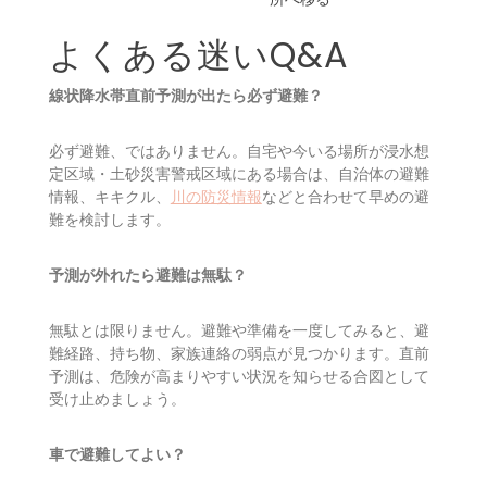
る
遠くへ移動せず、今いる
レベル5相当
すでに命に危険が
場所の中で最も高く、
の情報を見
及ぶ状況で、通常
崖・川・窓から離れた場
た
の避難が難しい
所へ移る
よくある迷いQ&A
線状降水帯直前予測が出たら必ず避難？
必ず避難、ではありません。自宅や今いる場所が浸水想
定区域・土砂災害警戒区域にある場合は、自治体の避難
情報、キキクル、
川の防災情報
などと合わせて早めの避
難を検討します。
予測が外れたら避難は無駄？
無駄とは限りません。避難や準備を一度してみると、避
難経路、持ち物、家族連絡の弱点が見つかります。直前