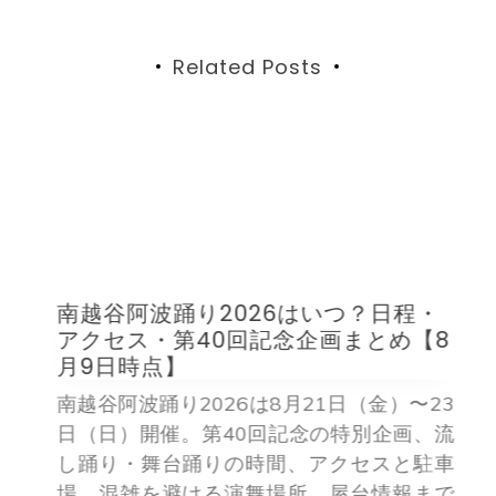
ゲ
ー
by
ナカオ
シ
ョ
ン
Related Posts
南越谷阿波踊り2026はいつ？日程・
アクセス・第40回記念企画まとめ【8
月9日時点】