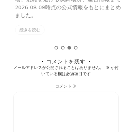
6
南越谷阿波踊り2026は8月21日（金）〜23
戻
日（日）開催。第40回記念の特別企画、流
の
し踊り・舞台踊りの時間、アクセスと駐車
行
場、混雑を避ける演舞場所、屋台情報まで
理
2026-08-09時点の公式情報をもとにまとめ
ました。
続きを読む
コメントを残す
メールアドレスが公開されることはありません。
※
が付
いている欄は必須項目です
コメント
※