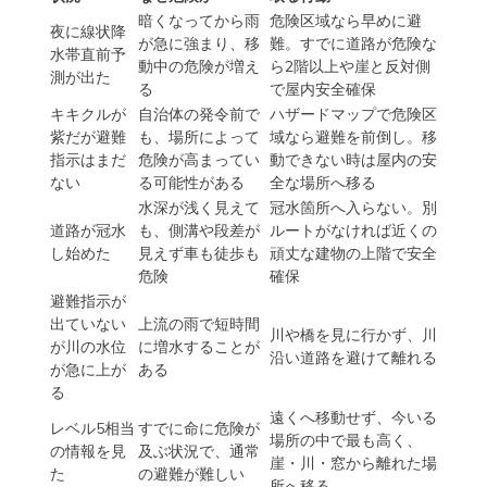
非常時は、情報を読み比べる時間が足りなくなります。
迷いやすい場面は、先に短い判断にしておきます。
状況
なぜ危険か
取る行動
暗くなってから雨
危険区域なら早めに避
夜に線状降
が急に強まり、移
難。すでに道路が危険な
水帯直前予
動中の危険が増え
ら2階以上や崖と反対側
測が出た
る
で屋内安全確保
キキクルが
自治体の発令前で
ハザードマップで危険区
紫だが避難
も、場所によって
域なら避難を前倒し。移
指示はまだ
危険が高まってい
動できない時は屋内の安
ない
る可能性がある
全な場所へ移る
水深が浅く見えて
冠水箇所へ入らない。別
道路が冠水
も、側溝や段差が
ルートがなければ近くの
し始めた
見えず車も徒歩も
頑丈な建物の上階で安全
危険
確保
避難指示が
出ていない
上流の雨で短時間
川や橋を見に行かず、川
が川の水位
に増水することが
沿い道路を避けて離れる
が急に上が
ある