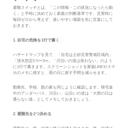
線状降水帯直前予測に
備える避難スイッチ5ス
テップ
避難スイッチとは、「この情報・この状況になったら動
く」と平時に決めておく家庭の判断基準です。災害時に
毎回ゼロから考えず、迷いやすい場面を先に言葉にして
おきます。
1. 自宅の危険を1行で書く
ハザードマップを見て、「自宅は土砂災害警戒区域内」
「浸水想定0.5〜3m」「川沿いの道は使わない」のよう
に1行で書きます。スクリーンショットを家族LINEやスマ
ホのメモに残すと、雨の日に探す手間を減らせます。
勤務先、学校、親の家も同じように確認します。帰宅途
中のアンダーパス、川沿い、山沿いの道は「大雨の日は