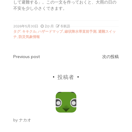
今日できることは、ハザードマップを開く、避難先を2つ
決める、家族の避難スイッチを1つメモすることです。
「わが家は、〇〇の情報が出たら、〇〇へ、〇〇が連絡
して避難する」。この一文を作っておくと、大雨の日の
不安を少し小さくできます。
2か月
6単語
2026年5月30日
タグ:
キキクル
,
ハザードマップ
,
線状降水帯直前予測
,
避難スイッ
チ
,
防災気象情報
投
Previous post
次の投稿
稿
投稿者
ナ
ビ