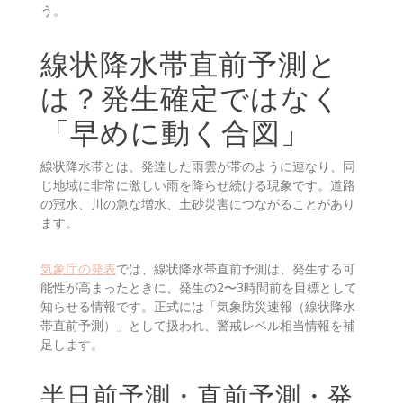
況です。レベル5を見てから遠くの避難所へ向かうのでは
なく、すでに避難できていない場合は、近くの頑丈な建
物の上階、自宅の2階以上、崖や川から離れた部屋などで
緊急的に安全を確保します。レベル4までに避難を終えら
れるよう、レベル3やその前の情報で準備を始めましょ
う。
線状降水帯直前予測と
は？発生確定ではなく
「早めに動く合図」
線状降水帯とは、発達した雨雲が帯のように連なり、同
じ地域に非常に激しい雨を降らせ続ける現象です。道路
の冠水、川の急な増水、土砂災害につながることがあり
ます。
気象庁の発表
では、線状降水帯直前予測は、発生する可
能性が高まったときに、発生の2〜3時間前を目標として
知らせる情報です。正式には「気象防災速報（線状降水