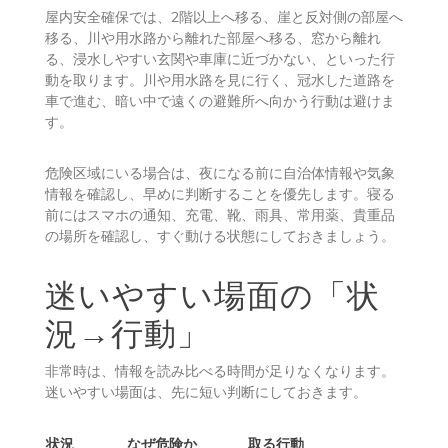
夜間に線状降水帯直前予測やキキクルの紫が出た場合、
外へ出るより屋内で安全を確保する方がよいこともあり
ます。屋内安全確保は、立退き避難がかえって危険な場
合の行動です。
屋内安全確保では、2階以上へ移る、崖と反対側の部屋へ
移る、川や用水路から離れた部屋へ移る、窓から離れ
る、浸水しやすい玄関や車庫に近づかない、といった行
動を取ります。川や用水路を見に行く、冠水した道路を
車で進む、暗い中で遠くの避難所へ向かう行動は避けま
す。
危険区域にいる場合は、夜になる前に自治体情報や気象
情報を確認し、早めに判断することを優先します。寝る
前にはスマホの通知、充電、靴、雨具、常用薬、貴重品
の場所を確認し、すぐ動ける状態にしておきましょう。
迷いやすい場面の「状
況→行動」