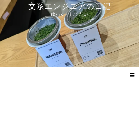
コ
文系エンジニアの日記
ン
ゆっくりしてたい
テ
ン
ツ
へ
ス
キ
ッ
プ