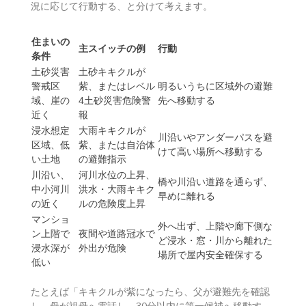
候補を全部待つ必要はありません。自宅の危険に合う
「いちばん早く気づける合図」を主スイッチにし、自治
体の避難情報は優先して確認して、対象地域や自宅の状
況に応じて行動する、と分けて考えます。
住まいの
主スイッチの例
行動
条件
土砂災害
土砂キキクルが
警戒区
紫、またはレベル
明るいうちに区域外の避難
域、崖の
4土砂災害危険警
先へ移動する
近く
報
浸水想定
大雨キキクルが
川沿いやアンダーパスを避
区域、低
紫、または自治体
けて高い場所へ移動する
い土地
の避難指示
川沿い、
河川水位の上昇、
橋や川沿い道路を通らず、
中小河川
洪水・大雨キキク
早めに離れる
の近く
ルの危険度上昇
マンショ
外へ出ず、上階や廊下側な
ン上階で
夜間や道路冠水で