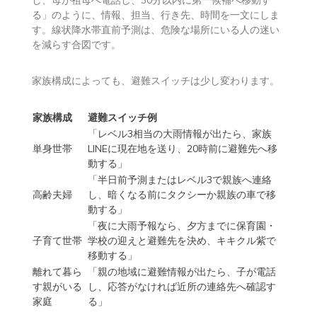
ど浸水・窓・川から離れた
浸水深が
外出が危険
場所で屋内安全確保する
低い
たとえば「キキクルが紫になったら、父が避難先を確認
し、母が祖母へ電話し、30分以内に第一候補へ移動す
る」のように、情報、担当、行き先、時間を一文にしま
す。線状降水帯直前予測は、危険な場所にいる人の迷い
を減らす合図です。
家族構成によっても、避難スイッチは少し変わります。
家族構成
避難スイッチ例
「レベル3相当の大雨情報が出たら、家族
単身世帯
LINEに現在地を送り、20時前に避難先へ移
動する」
「半日前予測またはレベル3で親族へ連絡
高齢夫婦
し、暗くなる前にタクシーか親族の車で移
動する」
「夜に大雨予報なら、夕方までに保育園・
子育て世帯
学校の迎えと避難先を決め、キキクル紫で