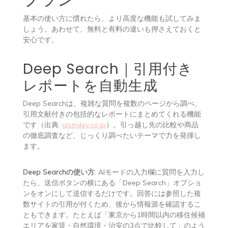
基本の使い方に慣れたら、より高度な機能も試してみま
しょう。あわせて、無料と有料の違いも押さえておくと
安心です。
Deep Search｜引用付き
レポートを自動生成
Deep Searchは、複雑な質問を複数のページから調べ、
引用文献付きの包括的なレポートにまとめてくれる機能
です（出典:
aismiley.co.jp
）。引っ越し先の比較や商品
の徹底調査など、じっくり調べたいテーマで力を発揮し
ます。
Deep Searchの使い方
: AIモードの入力欄に質問を入力し
たら、送信ボタンの横にある「Deep Search」オプショ
ンをオンにして送信するだけです。回答には参照した複
数サイトの引用が付くため、後から情報源を確認するこ
ともできます。たとえば「東京から1時間以内の移住候補
エリアを家賃・自然環境・治安の3点で比較して」のよう