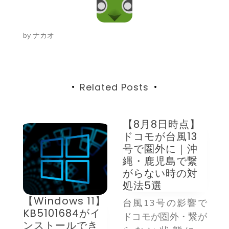
ゲ
ー
by
ナカオ
シ
ョ
ン
Related Posts
【8月8日時点】
ドコモが台風13
号で圏外に｜沖
縄・鹿児島で繋
がらない時の対
処法5選
【Windows 11】
台風13号の影響で
機
KB5101684がイ
ドコモが圏外・繋が
ンストールでき