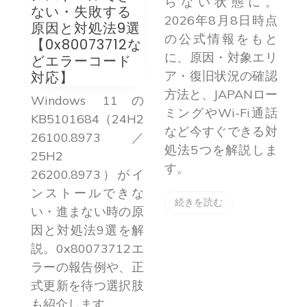
らない状態に。
ない・失敗する
2026年8月8日時点
原因と対処法9選
の公式情報をもと
【0x80073712な
に、原因・対象エリ
どエラーコード
対応】
ア・復旧状況の確認
P
方法と、JAPANロー
Windows 11の
ミングやWi-Fi通話
1
KB5101684（24H2
など今すぐできる対
追加
26100.8973／
処法5つを解説しま
能
25H2
す。
タ
26200.8973）がイ
ス
ンストールできな
C
続きを読む
け
い・進まない時の原
証
因と対処法9選を解
lo
説。0x80073712エ
e
ラーの報告例や、正
離
式更新を待つ選択肢
ス
も紹介します。