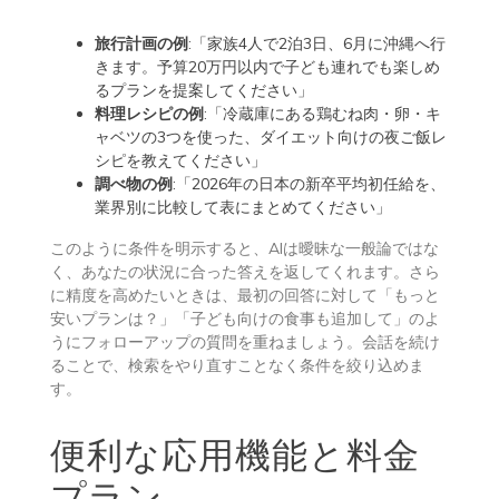
旅行計画の例
:「家族4人で2泊3日、6月に沖縄へ行
きます。予算20万円以内で子ども連れでも楽しめ
るプランを提案してください」
料理レシピの例
:「冷蔵庫にある鶏むね肉・卵・キ
ャベツの3つを使った、ダイエット向けの夜ご飯レ
シピを教えてください」
調べ物の例
:「2026年の日本の新卒平均初任給を、
業界別に比較して表にまとめてください」
このように条件を明示すると、AIは曖昧な一般論ではな
く、あなたの状況に合った答えを返してくれます。さら
に精度を高めたいときは、最初の回答に対して「もっと
安いプランは？」「子ども向けの食事も追加して」のよ
うにフォローアップの質問を重ねましょう。会話を続け
ることで、検索をやり直すことなく条件を絞り込めま
す。
便利な応用機能と料金
プラン