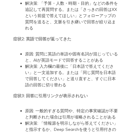
解決策: 「予算・人数・時期・目的」などの条件を
追記して再質問する。または「さっきの回答はXX
という前提で答えてほしい」とフォローアップの
質問を送ると、文脈を引き継いで回答が絞り込ま
れる
症状2: 英語で回答が返ってきた
原因: 質問に英語の単語や固有名詞が混じっている
と、AIが英語モードで回答することがある
解決策: 入力欄の最後に「日本語で答えてくださ
い」と一文追加する。または「同じ質問を日本語
で回答してください」と送り直すと、すぐに日本
語の回答に切り替わる
症状3: 回答に引用リンクが表示されない
原因: 一般的すぎる質問や、特定の事実確認が不要
と判断された場合は引用が省略されることがある
解決策: 「情報源を明示しながら答えてください」
と指示するか、Deep Searchを使うと引用付きの