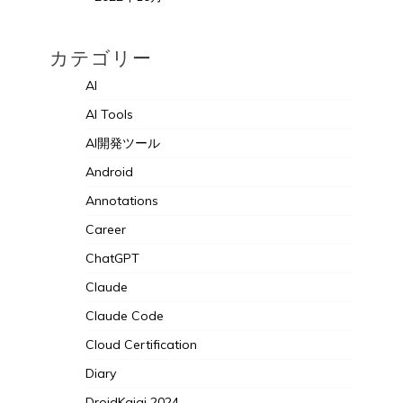
カテゴリー
AI
AI Tools
AI開発ツール
Android
Annotations
Career
ChatGPT
Claude
Claude Code
Cloud Certification
Diary
DroidKaigi 2024