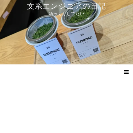
コ
文系エンジニアの日記
ン
ゆっくりしてたい
テ
ン
ツ
へ
ス
キ
ッ
プ