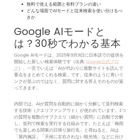
無料で使える範囲と有料プランの違い
どんな場面でAIモードと従来検索を使い分けるべ
きか
Google AIモードと
は？30秒でわかる基本
Google AIモードは、2025年9月9日に日本語での提供を
開始した新しい検索体験です（出典:
Google公式ブロ
グ
）。一言でいえば「AIが代わりに複数サイトを読んで
要点をまとめてくれる検索」です。従来のように青いリ
ンクが並ぶのではなく、質問に対する答えそのものが返
ってきます。
内部では、AIが質問を自動的に細かく分解して並列検索
する技術（クエリファンアウト）が使われています。1つ
の質問を複数のサブクエリ（細かい質問）に自動で分解
し、並列で検索を実行する仕組みです。たとえば「梅雨
でも楽しめる関東の日帰り旅行先」と尋ねると、AIは
「屋内施設」「天候に左右されない観光地」などに分け