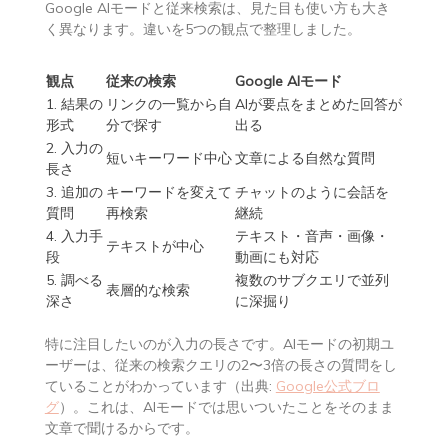
Google AIモードと従来検索は、見た目も使い方も大き
く異なります。違いを5つの観点で整理しました。
観点
従来の検索
Google AIモード
1. 結果の
リンクの一覧から自
AIが要点をまとめた回答が
形式
分で探す
出る
2. 入力の
短いキーワード中心
文章による自然な質問
長さ
3. 追加の
キーワードを変えて
チャットのように会話を
質問
再検索
継続
4. 入力手
テキスト・音声・画像・
テキストが中心
段
動画にも対応
5. 調べる
複数のサブクエリで並列
表層的な検索
深さ
に深掘り
特に注目したいのが入力の長さです。AIモードの初期ユ
ーザーは、従来の検索クエリの2〜3倍の長さの質問をし
ていることがわかっています（出典:
Google公式ブロ
グ
）。これは、AIモードでは思いついたことをそのまま
文章で聞けるからです。