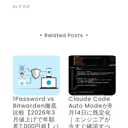
ー
by
ナカオ
シ
ョ
ン
Related Posts
Claude Code
ChatGPTの
G
底
Auto Modeが8
DALL·E GPTが8
月14日に既定化
月30日で終了｜
｜エンジニアが
画像の保存方法
パ
今すぐ確認すべ
とChatGPT