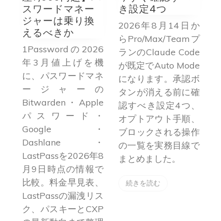
き設定4つ
Imagesへの移
行手順
2026年8月14日か
ChatGPT内の公式
x
らPro/Max/Teamプ
26
「DALL·E GPT」が
ランのClaude Code
機
2026年8月30日に
が既定でAuto Mode
ネ
終了します。過去の
になります。承認ボ
の
生成画像を失わない
タンが消える前に確
le
ための保存手順、ラ
認すべき設定4つ、
・
イブラリに表示され
オプトアウト手順、
・
ない仕様の落とし
ブロックされる操作
・
穴、ChatGPT
の一覧を実務目線で
年8
Imagesへの移行方
まとめました。
で
法を実務目線で解説
2
、
します。
続きを読む
リス
P
続きを読む