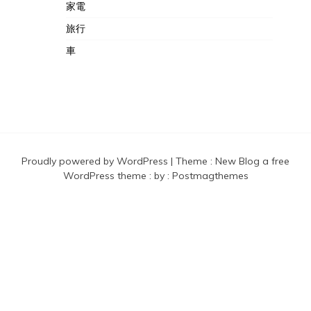
家電
旅行
車
Proudly powered by WordPress
|
Theme :
New Blog a free
WordPress theme
: by :
Postmagthemes