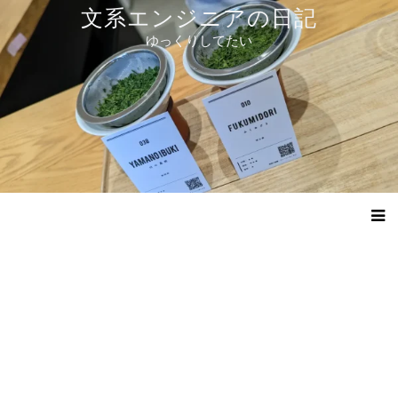
コ
文系エンジニアの日記
ン
ゆっくりしてたい
テ
ン
ツ
へ
ス
キ
ッ
プ