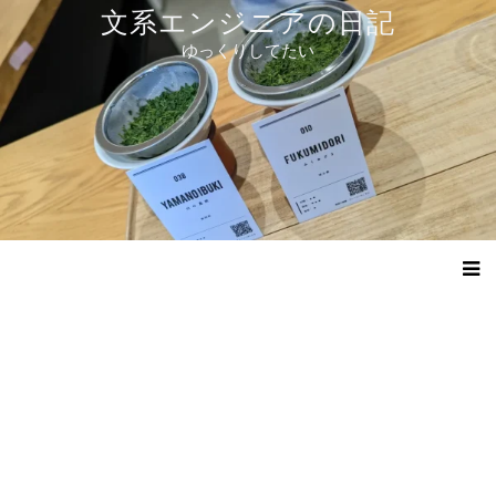
コ
文系エンジニアの日記
ン
ゆっくりしてたい
テ
ン
ツ
へ
ス
キ
ッ
プ