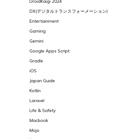
DroidKaigi 2024
DX(デジタルトランスフォーメーション)
Entertainment
Gaming
Gemini
Google Apps Script
Gradle
iOS
Japan Guide
Kotlin
Laravel
Life & Safety
Macbook
Mojo