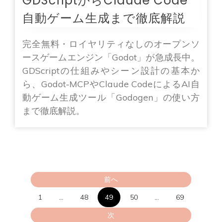
GDScriptからClaude Code
自動ゲーム生成まで徹底解説
完全無料・ロイヤリティなしのオープンソ
ースゲームエンジン「Godot」が急成長中。
GDScriptの仕組みやシーン設計の基本か
ら、Godot-MCPやClaude CodeによるAI自
動ゲーム生成ツール「Godogen」の使い方
まで徹底解説。
投
前へ
稿
1
…
48
49
50
…
69
の
次