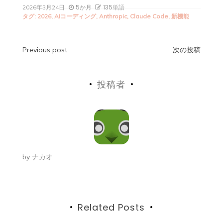
5か月
135単語
2026年3月24日
タグ:
2026
,
AIコーディング
,
Anthropic
,
Claude Code
,
新機能
投
Previous post
次の投稿
稿
投稿者
ナ
ビ
ゲ
ー
by
ナカオ
シ
ョ
ン
Related Posts