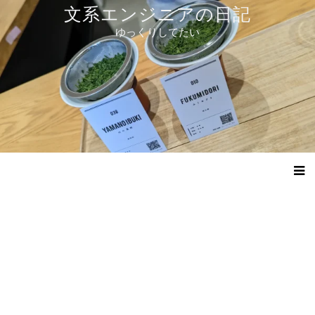
コ
文系エンジニアの日記
ン
ゆっくりしてたい
テ
ン
ツ
へ
ス
キ
ッ
プ