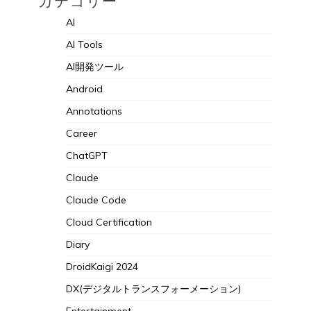
カテゴリー
AI
AI Tools
AI開発ツール
Android
Annotations
Career
ChatGPT
Claude
Claude Code
Cloud Certification
Diary
DroidKaigi 2024
DX(デジタルトランスフォーメーション)
Entertainment