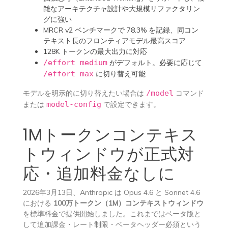
雑なアーキテクチャ設計や大規模リファクタリン
グに強い
MRCR v2 ベンチマークで 78.3% を記録、同コン
テキスト長のフロンティアモデル最高スコア
128K トークンの最大出力に対応
/effort medium
がデフォルト。必要に応じて
/effort max
に切り替え可能
モデルを明示的に切り替えたい場合は
/model
コマンド
または
model-config
で設定できます。
1Mトークンコンテキス
トウィンドウが正式対
応・追加料金なしに
2026年3月13日、Anthropic は Opus 4.6 と Sonnet 4.6
における
100万トークン（1M）コンテキストウィンドウ
を標準料金で提供開始しました。これまではベータ版と
して追加課金・レート制限・ベータヘッダー必須という