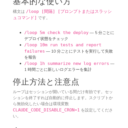
基本的な使い方
構文は
/loop [間隔] [プロンプトまたはスラッシ
ュコマンド]
です。
/loop 5m check the deploy
— 5 分ごとに
デプロイ状態をチェック
/loop 10m run tests and report
failures
— 10 分ごとにテストを実行して失敗
を報告
/loop 1h summarize new log errors
—
1 時間ごとに新しいログエラーを集計
停止方法と注意点
ループはセッションが開いている間だけ有効です。セッ
ションを終了すれば自動的に停止します。スクリプトか
ら無効化したい場合は環境変数
CLAUDE_CODE_DISABLE_CRON=1
を設定してくださ
い。