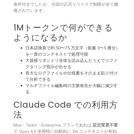
条件付きでしたが、今回の正式リリースで制限が全て撤
廃されています。
1Mトークンで何ができる
ようになるか
日本語換算で約 50〜75 万文字（新書 3〜5 冊分）
を一度のコンテキストで処理可能
大規模リポジトリ全体を読み込んだうえでリファ
クタリング指示が出せる
長大なログファイルや仕様書をそのまま貼り付け
て分析できる
マルチファイル編集時の文脈喪失が大幅に減少す
る
Claude Code での利用方
法
Max・Team・Enterprise プランであれば
設定変更不要
で Opus 4.6 使用時に自動的に 1M コンテキストが有効