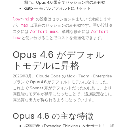
相当。Opus 4.6 限定でセッション内のみ有効
auto
— モデルデフォルトにリセット
low
〜
high
の設定はセッションをまたいで永続します
が、
max
は現在のセッションのみ有効です。重い設計タ
スクには
/effort max
、単純な修正には
/effort
low
と使い分けることでコストを最適化できます。
Opus 4.6 がデフォル
トモデルに昇格
2026年3月、Claude Code の Max・Team・Enterprise
プランで
Opus 4.6
がデフォルトモデルになりました。
これまで Sonnet 系がデフォルトだったのに対し、より
高性能なモデルが標準になったことで、追加設定なしに
高品質な出力が得られるようになっています。
Opus 4.6 の主な特徴
拡張思考（Extended Thinking）をサポートし、複