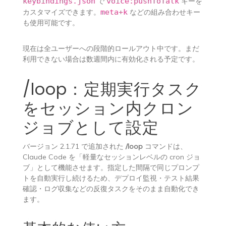
keybindings.json
で
voice:pushToTalk
キーを
カスタマイズできます。
meta+k
などの組み合わせキー
も使用可能です。
現在は全ユーザーへの段階的ロールアウト中です。まだ
利用できない場合は数週間内に有効化される予定です。
/loop：定期実行タスク
をセッション内クロン
ジョブとして設定
バージョン 2.1.71 で追加された
/loop
コマンドは、
Claude Code を「軽量なセッションレベルの cron ジョ
ブ」として機能させます。指定した間隔で同じプロンプ
トを自動実行し続けるため、デプロイ監視・テスト結果
確認・ログ収集などの反復タスクをそのまま自動化でき
ます。