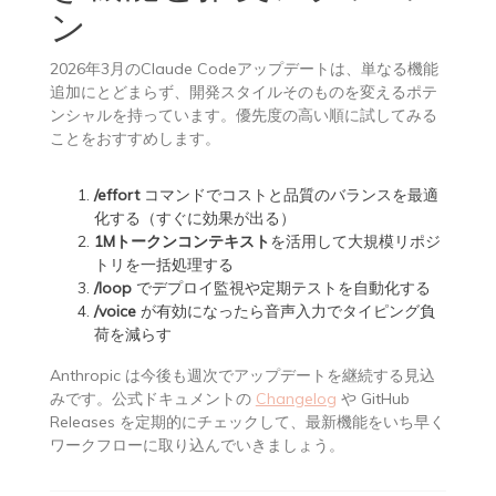
ン
2026年3月のClaude Codeアップデートは、単なる機能
追加にとどまらず、開発スタイルそのものを変えるポテ
ンシャルを持っています。優先度の高い順に試してみる
ことをおすすめします。
/effort
コマンドでコストと品質のバランスを最適
化する（すぐに効果が出る）
1Mトークンコンテキスト
を活用して大規模リポジ
トリを一括処理する
/loop
でデプロイ監視や定期テストを自動化する
/voice
が有効になったら音声入力でタイピング負
荷を減らす
Anthropic は今後も週次でアップデートを継続する見込
みです。公式ドキュメントの
Changelog
や GitHub
Releases を定期的にチェックして、最新機能をいち早く
ワークフローに取り込んでいきましょう。