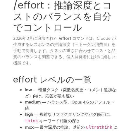
/effort：推論深度とコ
ストのバランスを自分
でコントロール
2026年3月に追加された
/effort
コマンドは、Claude が
生成するレスポンスの推論深度（＝トークン消費量）を
手動で制御します。タスクの重さに合わせてコストと品
質のバランスを調整できる、個人開発者には特に嬉しい
機能です。
effort レベルの一覧
low
— 軽量タスク（変数名変更・コメント追加な
ど）向け。応答が最も速い
medium
— バランス型。Opus 4.6 のデフォルト
値
high
— 複雑なリファクタリングやバグ修正に。
think
キーワード相当の深さ
max
— 最大深度の推論。以前の
ultrathink
に