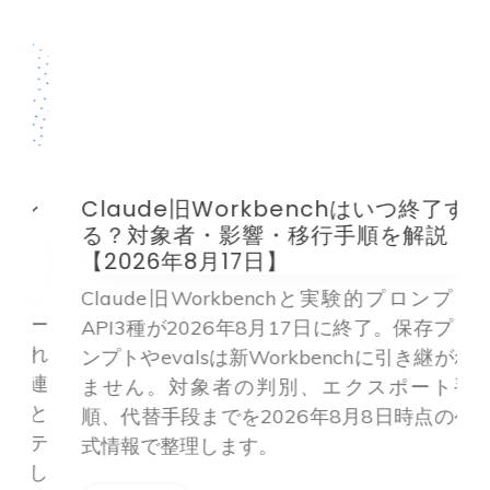
ン
Claude旧Workbenchはいつ終了す
る？対象者・影響・移行手順を解説
【2026年8月17日】
Claude旧Workbenchと実験的プロンプト
トー
API3種が2026年8月17日に終了。保存プロ
れ
ンプトやevalsは新Workbenchに引き継がれ
e連
ません。対象者の判別、エクスポート手
と
順、代替手段までを2026年8月8日時点の公
テ
式情報で整理します。
し