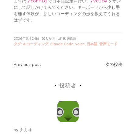
まずは
/config
で日本語設定を行い、
/voice
をオン
にして話しかけてみてください。キーボードから少し手
を離す体験が、新しいコーディングの形を教えてくれる
はずです。
5か月
109単語
2026年3月24日
タグ:
AIコーディング
,
Claude Code
,
voice
,
日本語
,
音声モード
投
Previous post
次の投稿
稿
投稿者
ナ
ビ
ゲ
ー
by
ナカオ
シ