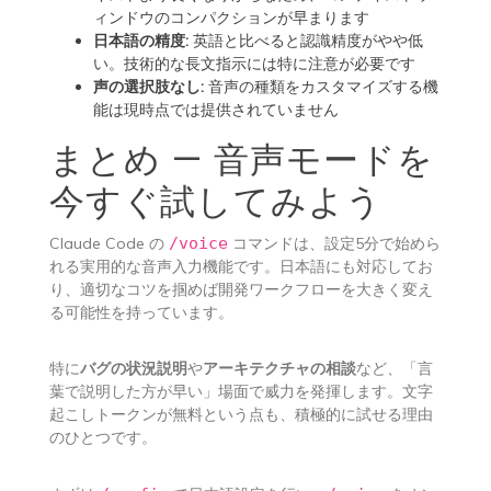
ィンドウのコンパクションが早まります
日本語の精度:
英語と比べると認識精度がやや低
い。技術的な長文指示には特に注意が必要です
声の選択肢なし:
音声の種類をカスタマイズする機
能は現時点では提供されていません
まとめ — 音声モードを
今すぐ試してみよう
Claude Code の
/voice
コマンドは、設定5分で始めら
れる実用的な音声入力機能です。日本語にも対応してお
り、適切なコツを掴めば開発ワークフローを大きく変え
る可能性を持っています。
特に
バグの状況説明
や
アーキテクチャの相談
など、「言
葉で説明した方が早い」場面で威力を発揮します。文字
起こしトークンが無料という点も、積極的に試せる理由
のひとつです。