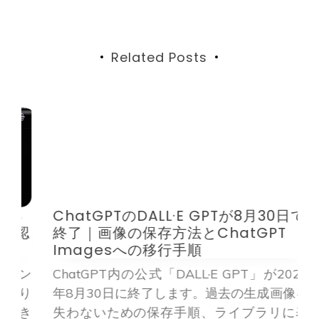
ョ
ン
Related Posts
4
ChatGPTのDALL·E GPTが8月30日で
M
認
終了｜画像の保存方法とChatGPT
Imagesへの移行手順
ラン
ChatGPT内の公式「DALL·E GPT」が2026
M
なり
年8月30日に終了します。過去の生成画像を
C
き
失わないための保存手順、ライブラリに表