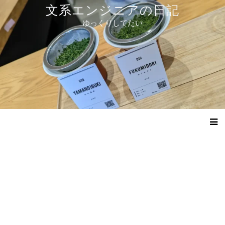
コ
文系エンジニアの日記
ン
ゆっくりしてたい
テ
ン
ツ
へ
ス
キ
ッ
プ