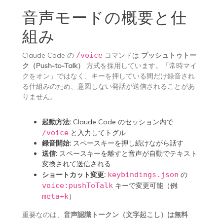
音声モードの概要と仕
組み
Claude Code の
/voice
コマンドは
プッシュトゥトー
ク（Push-to-Talk）
方式を採用しています。「常時マイ
クをオン」ではなく、キーを押している間だけ録音され
る仕組みのため、意図しない発話が送信されることがあ
りません。
起動方法:
Claude Code のセッション内で
/voice
と入力してトグル
録音開始:
スペースキーを押し続けながら話す
送信:
スペースキーを離すと音声が自動でテキスト
変換されて送信される
ショートカット変更:
keybindings.json
の
voice:pushToTalk
キーで変更可能（例:
meta+k
）
重要なのは、
音声認識トークン（文字起こし）は無料