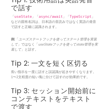
で話す
「
useState
」「
async/await
」「
TypeScript
」
などの固有名詞は、日本語の音読みではなく英語の発音
で話すと正確に認識されます。
例:
「
ユーズステートフックを使ってステート管理を実装
して
」ではなく「
useStateフックを使ってstate管理を実
装して
」と話す。
Tip 2: 一文を短く区切る
長い指示を一度に話すと誤認識が起きやすくなります。
1〜2文程度の短い塊に分けて話すのが効果的です。
Tip 3: セッション開始前に
コンテキストをテキスト
で渡す