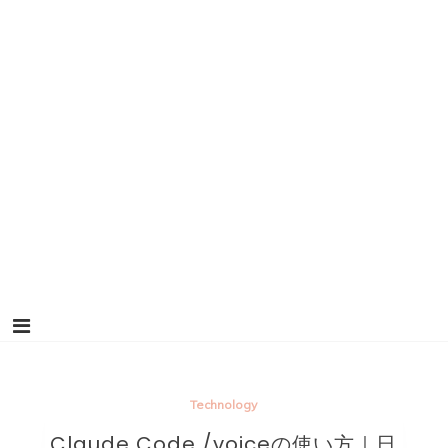
Technology
Claude Code /voiceの使い方｜日