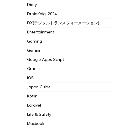
Diary
DroidKaigi 2024
DX(デジタルトランスフォーメーション)
Entertainment
Gaming
Gemini
Google Apps Script
Gradle
iOS
Japan Guide
Kotlin
Laravel
Life & Safety
Macbook