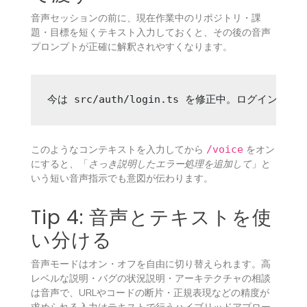
音声セッションの前に、現在作業中のリポジトリ・課
題・目標を短くテキスト入力しておくと、その後の音声
プロンプトが正確に解釈されやすくなります。
今は src/auth/login.ts を修正中。ログイン
このようなコンテキストを入力してから
/voice
をオン
にすると、「
さっき説明したエラー処理を追加して
」と
いう短い音声指示でも意図が伝わります。
Tip 4: 音声とテキストを使
い分ける
音声モードはオン・オフを自由に切り替えられます。高
レベルな説明・バグの状況説明・アーキテクチャの相談
は音声で、URLやコードの断片・正規表現などの精度が
求められる入力はテキストで行うハイブリッドアプロー