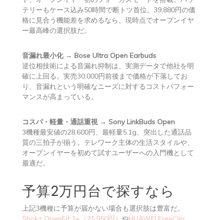
テリーもケース込み50時間で断トツ首位。39,880円の価
格に見合う機能差を求めるなら、現時点でオープンイヤ
ー最高峰の選択肢だ。
音漏れ最小化 → Bose Ultra Open Earbuds
逆位相技術による音漏れ抑制は、実測データで他社を明
確に上回る。実売30,000円前後まで価格が下落してお
り、音漏れという明確なニーズに対するコストパフォー
マンスが高まっている。
コスパ・軽量・通話重視 → Sony LinkBuds Open
3機種最安値の28,600円、最軽量5.1g、突出した通話品
質の三拍子が揃う。テレワーク主体の生活スタイルや、
オープンイヤーを初めて試すユーザーへの入門機として
最適だ。
予算2万円台で探すなら
上記3機種に予算が届かない場合も選択肢は豊富だ。
Shokz OpenFit 2+（25,950円）
や
HUAWEI FreeClip