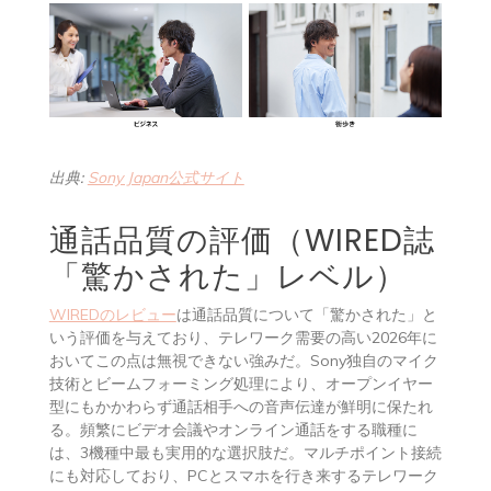
出典:
Sony Japan公式サイト
通話品質の評価（WIRED誌
「驚かされた」レベル）
WIREDのレビュー
は通話品質について「驚かされた」と
いう評価を与えており、テレワーク需要の高い2026年に
おいてこの点は無視できない強みだ。Sony独自のマイク
技術とビームフォーミング処理により、オープンイヤー
型にもかかわらず通話相手への音声伝達が鮮明に保たれ
る。頻繁にビデオ会議やオンライン通話をする職種に
は、3機種中最も実用的な選択肢だ。マルチポイント接続
にも対応しており、PCとスマホを行き来するテレワーク