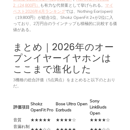
2（24,800円）
も有力な代替案として挙げられる。
マイ
ベスト2026年4月ランキング
では、Nothing Ear(open)
（19,800円）が総合1位、Shokz OpenFit 2+が2位に入
っており、2万円台のラインナップも積極的に比較する価
値がある。
まとめ｜2026年のオー
プンイヤーイヤホンは
ここまで進化した
3機種の総合評価（5点満点）をまとめると以下のとおり
だ。
Sony
Shokz
Bose Ultra Open
評価項目
LinkBuds
OpenFit Pro
Earbuds
Open
音質
★★★★★
★★★★☆
★★★★☆
音漏れ制
★★★☆☆
★★★★★
★★★☆☆