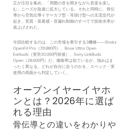
正が注目を集め、「周囲の音を聞きながら音楽を楽し
む」ニーズが急速に拡大している。それと同時に、骨伝
導から空気伝導イヤーカフ型・耳掛け型への主流交代が
起き、音質・装着感・音漏れ制御のすべてで技術水準が
底上げされた。
今回比較するのは、この市場を牽引する3機種——Shokz
OpenFit Pro（39,880円）、Bose Ultra Open
Earbuds（実売30,000円前後）、Sony LinkBuds
Open（28,600円）だ。価格帯は似ているが、強みはま
ったく異なる。どれが自分に合うのかを、スペック・実
使用の両面から判定していく。
オープンイヤーイヤホ
ンとは？2026年に選ば
れる理由
骨伝導との違いをわかりや