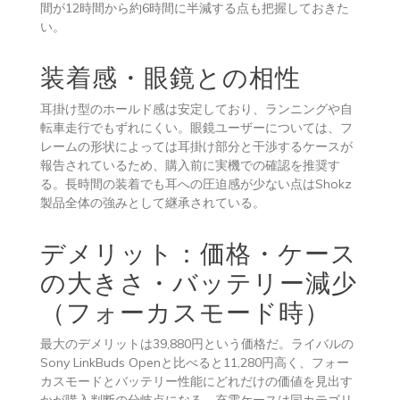
間が12時間から約6時間に半減する点も把握しておきた
い。
装着感・眼鏡との相性
耳掛け型のホールド感は安定しており、ランニングや自
転車走行でもずれにくい。眼鏡ユーザーについては、フ
レームの形状によっては耳掛け部分と干渉するケースが
報告されているため、購入前に実機での確認を推奨す
る。長時間の装着でも耳への圧迫感が少ない点はShokz
製品全体の強みとして継承されている。
デメリット：価格・ケース
の大きさ・バッテリー減少
（フォーカスモード時）
最大のデメリットは39,880円という価格だ。ライバルの
Sony LinkBuds Openと比べると11,280円高く、フォー
カスモードとバッテリー性能にどれだけの価値を見出す
かが購入判断の分岐点になる。充電ケースは同カテゴリ