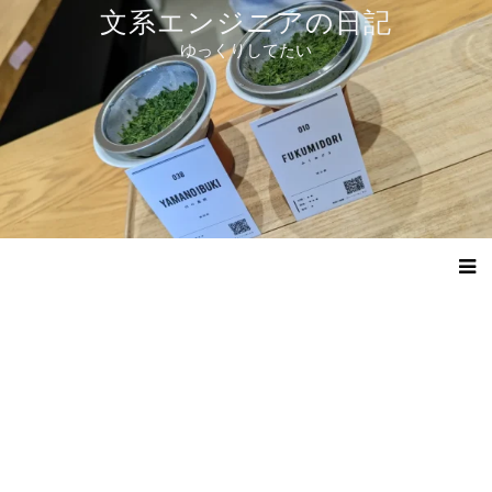
コ
文系エンジニアの日記
ン
ゆっくりしてたい
テ
ン
ツ
へ
ス
キ
ッ
プ