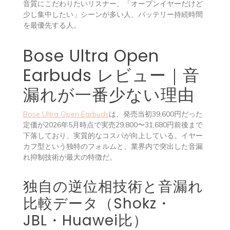
音質にこだわりたいリスナー、「オープンイヤーだけど
少し集中したい」シーンが多い人、バッテリー持続時間
を最優先する人。
Bose Ultra Open
Earbuds レビュー｜音
漏れが一番少ない理由
Bose Ultra Open Earbuds
は、発売当初39,600円だった
定価が2026年5月時点で実売29,800〜31,680円前後まで
下落しており、実質的なコスパが向上している。イヤー
カフ型という独特のフォルムと、業界内で突出した音漏
れ抑制技術が最大の特徴だ。
独自の逆位相技術と音漏れ
比較データ（Shokz・
JBL・Huawei比）