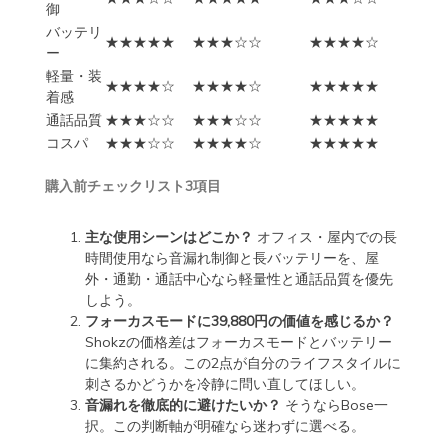
御
バッテリ
★★★★★
★★★☆☆
★★★★☆
ー
軽量・装
★★★★☆
★★★★☆
★★★★★
着感
通話品質
★★★☆☆
★★★☆☆
★★★★★
コスパ
★★★☆☆
★★★★☆
★★★★★
購入前チェックリスト3項目
主な使用シーンはどこか？
オフィス・屋内での長
時間使用なら音漏れ制御と長バッテリーを、屋
外・通勤・通話中心なら軽量性と通話品質を優先
しよう。
フォーカスモードに39,880円の価値を感じるか？
Shokzの価格差はフォーカスモードとバッテリー
に集約される。この2点が自分のライフスタイルに
刺さるかどうかを冷静に問い直してほしい。
音漏れを徹底的に避けたいか？
そうならBose一
択。この判断軸が明確なら迷わずに選べる。