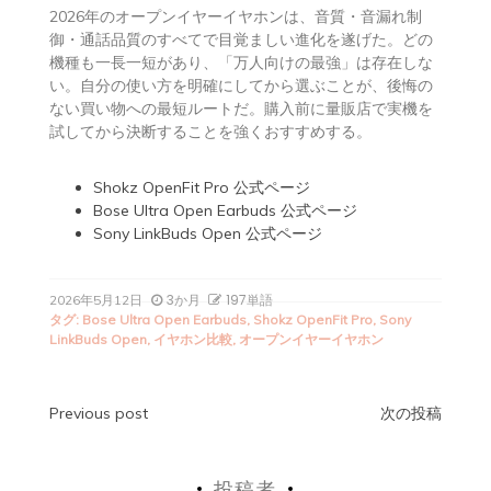
2026年のオープンイヤーイヤホンは、音質・音漏れ制
御・通話品質のすべてで目覚ましい進化を遂げた。どの
機種も一長一短があり、「万人向けの最強」は存在しな
い。自分の使い方を明確にしてから選ぶことが、後悔の
ない買い物への最短ルートだ。購入前に量販店で実機を
試してから決断することを強くおすすめする。
Shokz OpenFit Pro 公式ページ
Bose Ultra Open Earbuds 公式ページ
Sony LinkBuds Open 公式ページ
3か月
197単語
2026年5月12日
タグ:
Bose Ultra Open Earbuds
,
Shokz OpenFit Pro
,
Sony
LinkBuds Open
,
イヤホン比較
,
オープンイヤーイヤホン
投
Previous post
次の投稿
稿
投稿者