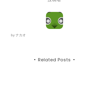
ナ
ビ
ゲ
ー
by
ナカオ
シ
ョ
ン
Related Posts