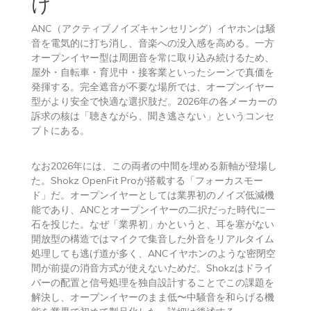
け
ANC（アクティブノイズキャンセリング）イヤホンは騒
音を電気的に打ち消し、音楽への没入感を高める。一方
オープンイヤー型は周囲音を常に取り込み続けるため、
屋外・自転車・育児中・接客業といったシーンで真価を
発揮する。完全遮音が不要な場所では、オープンイヤー
型がより安全で快適な選択肢だ。2026年の各メーカーの
訴求の核は「聴きながら、聞き逃さない」というコンセ
プトにある。
なお2026年には、この両者の中間を埋める新軸が登場し
た。Shokz OpenFit Proが搭載する「フォーカスモー
ド」だ。オープンイヤーとしては業界初のノイズ低減機
能であり、ANCとオープンイヤーの二択だった時代に一
石を投じた。なぜ「業界初」かというと、耳を塞がない
開放型の構造ではマイクで集音した外音をリアルタイム
処理しても逃げ道が多く、ANCイヤホンのような密閉空
間が前提の消音方式が使えないためだ。Shokzはドライ
バーの配置と信号処理を独自設計することでこの課題を
解決し、オープンイヤーのまま低〜中騒音を和らげる機