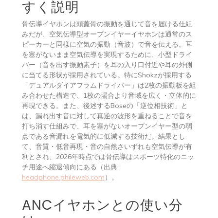
すく説明
骨伝導イヤホンは頭蓋骨の振動を通じて音を届ける仕組
みだが、空気伝導型オープンイヤーイヤホンは通常のス
ピーカーと同様に空気の振動（音波）で音を伝える。耳
を塞がないまま空気伝導を実現するために、小型ドライ
バー（音を出す振動素子）を耳の入り口付近や耳の外側
に当てる形状が採用されている。特にShokzが採用する
「デュアルダイアフラムドライバー」は2枚の振動板を組
み合わせた構造で、1枚の場合より音域を広く・立体的に
再現できる。また、後述するBoseの「逆位相技術」と
は、漏れ出す音に対して真逆の波形を重ねることで音を
打ち消す仕組みで、耳を塞がないオープンイヤー型の弱
点である音漏れを電気的に低減する技術だ。結果とし
て、音質・低音再現・音の自然さいずれも空気伝導が有
利とされ、2026年時点では骨伝導はスポーツ特化のニッ
チ用途へ縮退傾向にある（出典:
headphone.phileweb.com
）。
ANCイヤホンとの使い分