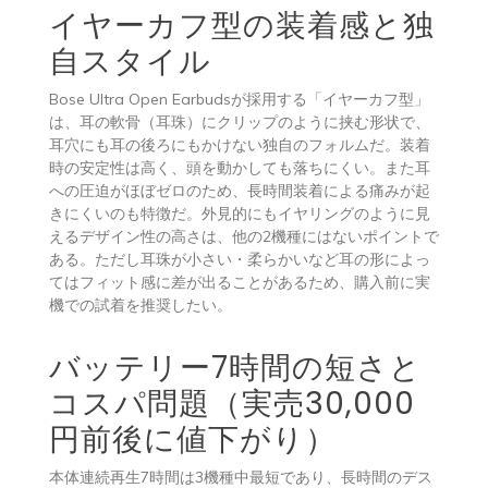
イヤーカフ型の装着感と独
自スタイル
Bose Ultra Open Earbudsが採用する「イヤーカフ型」
は、耳の軟骨（耳珠）にクリップのように挟む形状で、
耳穴にも耳の後ろにもかけない独自のフォルムだ。装着
時の安定性は高く、頭を動かしても落ちにくい。また耳
への圧迫がほぼゼロのため、長時間装着による痛みが起
きにくいのも特徴だ。外見的にもイヤリングのように見
えるデザイン性の高さは、他の2機種にはないポイントで
ある。ただし耳珠が小さい・柔らかいなど耳の形によっ
てはフィット感に差が出ることがあるため、購入前に実
機での試着を推奨したい。
バッテリー7時間の短さと
コスパ問題（実売30,000
円前後に値下がり）
本体連続再生7時間は3機種中最短であり、長時間のデス