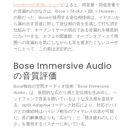
kajetblogの実測レビュー
によると、同音量・同低音量で
の音漏れの少なさは「Bose > Shokz > JBL > Huawei」
の順だった。Boseが採用する逆位相技術は、イヤホンか
ら漏れ出す音波に対して逆位相の音を生成して打ち消す
仕組みで、オープンイヤーの弱点である音漏れを構造的
にカバーする。カフェや図書館、オープンオフィスで周
囲への音漏れを気にしながらも耳を塞ぎたくないユーザ
ーにとって、この差は決定的だ。
Bose Immersive Audio
の音質評価
Bose独自の空間オーディオ技術「Bose Immersive
Audio」は、仮想的な広がり感と定位感を生み出し、ヘ
ッドフォンで音楽を聴いているような没入感を提供す
る。aptX Adaptiveコーデック対応により、対応デバイ
スとの接続時はハイレゾ相当のワイヤレス伝送が可能
だ。音の解像感よりも「広がり」と「聴き疲れのしにく
さ」を重視するリスナーに向いている。