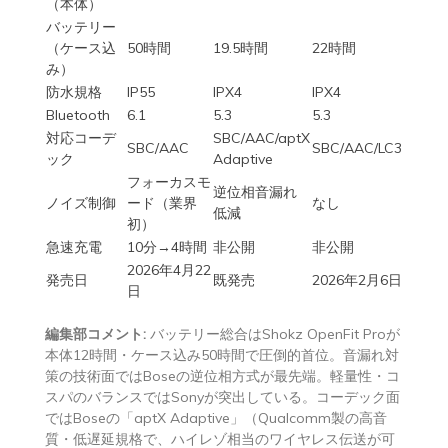
（本体）
バッテリー
（ケース込
50時間
19.5時間
22時間
み）
防水規格
IP55
IPX4
IPX4
Bluetooth
6.1
5.3
5.3
対応コーデ
SBC/AAC/aptX
SBC/AAC
SBC/AAC/LC3
ック
Adaptive
フォーカスモ
逆位相音漏れ
ノイズ制御
ード（業界
なし
低減
初）
急速充電
10分→4時間
非公開
非公開
2026年4月22
発売日
既発売
2026年2月6日
日
編集部コメント:
バッテリー総合はShokz OpenFit Proが
本体12時間・ケース込み50時間で圧倒的首位。音漏れ対
策の技術面ではBoseの逆位相方式が最先端。軽量性・コ
スパのバランスではSonyが突出している。コーデック面
ではBoseの「aptX Adaptive」（Qualcomm製の高音
質・低遅延規格で、ハイレゾ相当のワイヤレス伝送が可