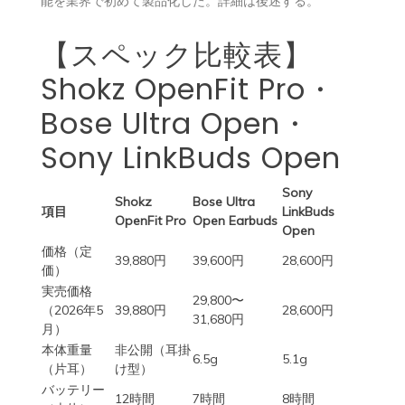
能を業界で初めて製品化した。詳細は後述する。
【スペック比較表】
Shokz OpenFit Pro・
Bose Ultra Open・
Sony LinkBuds Open
Sony
Shokz
Bose Ultra
項目
LinkBuds
OpenFit Pro
Open Earbuds
Open
価格（定
39,880円
39,600円
28,600円
価）
実売価格
29,800〜
（2026年5
39,880円
28,600円
31,680円
月）
本体重量
非公開（耳掛
6.5g
5.1g
（片耳）
け型）
バッテリー
12時間
7時間
8時間