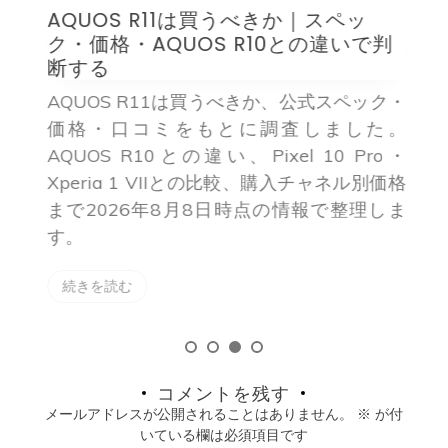
う
AQUOS R11は買うべきか｜スペッ
ク・価格・AQUOS R10との違いで判
断する
た
AQUOS R11は買うべきか、公式スペック・
A
5型
価格・口コミをもとに調査しました。
8・
AQUOS R10との違い、Pixel 10 Pro・
ら
定
Xperia 1 VIIとの比較、購入チャネル別価格
較
まで2026年8月8日時点の情報で整理しま
す。
続きを読む
コメントを残す
メールアドレスが公開されることはありません。
※
が付
いている欄は必須項目です