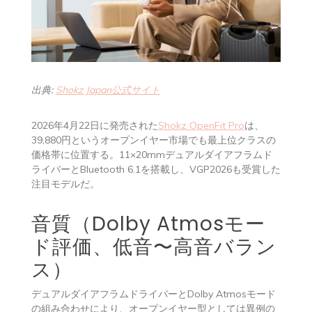
出典:
Shokz Japan公式サイト
2026年4月22日に発売された
Shokz OpenFit Pro
は、
39,880円というオープンイヤー市場でも最上位クラスの
価格帯に位置する。11×20mmデュアルダイアフラムド
ライバーとBluetooth 6.1を搭載し、VGP2026も受賞した
注目モデルだ。
音質（Dolby Atmosモー
ド評価、低音〜高音バラン
ス）
デュアルダイアフラムドライバーとDolby Atmosモード
の組み合わせにより、オープンイヤー型としては異例の