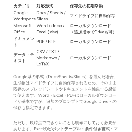
カテゴリ
対応形式
保存先の初期挙動
Google
Docs / Sheets /
マイドライブに自動保存
Workspace
Slides
Microsoft
Word (.docx) /
ローカルダウンロード
Office
Excel (.xlsx)
（追加指示でDriveも可）
ドキュメン
PDF / RTF
ローカルダウンロード
ト
CSV / TXT /
データ・テ
Markdown /
ローカルダウンロード
キスト
LaTeX
Google系の形式（Docs/Sheets/Slides）を選んだ場合、
生成物はマイドライブに自動保存されるため、そのまま
既存のスプレッドシートやドキュメントを編集する感覚
で使えます。Word・Excel・PDFはローカルダウンロー
ドが基本ですが、追加のプロンプトでGoogle Driveへの
保存も指定できます。
ただし、現時点でできないことも明確にしておく必要が
あります。
Excelのピボットテーブル・条件付き書式・マ