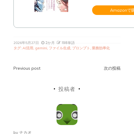
Amazonで
2か月
198単語
2026年5月27日
タグ:
AI活用
,
gemini
,
ファイル生成
,
プロンプト
,
業務効率化
投
Previous post
次の投稿
稿
投稿者
ナ
ビ
ゲ
ー
by
ナカオ