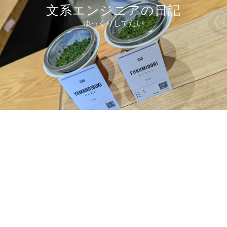
コ
文系エンジニアの日記
ン
ゆっくりしてたい
テ
ン
ツ
へ
ス
キ
ッ
プ