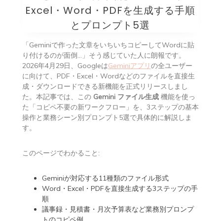
Excel・Word・PDFを生成する手順
とプロンプト5選
「Geminiで作った文章をいちいちコピーしてWordに貼
り付けるのが面倒…」そう感じていた人に朗報です。
2026年4月29日、Googleは
Geminiアプリ
の全ユーザー
に向けて、PDF・Excel・Wordなどのファイルを直接生
成・ダウンロードできる新機能を正式リリースしまし
た。本記事では、この
Gemini ファイル生成
機能を使っ
た「コピペ不要の新ワークフロー」を、3ステップの基本
操作と業務シーン別プロンプト5選で具体的に解説しま
す。
このページでわかること:
Geminiが対応する11種類のファイル形式
Word・Excel・PDFを直接生成する3ステップの手
順
議事録・見積書・月次予算表など業務別プロンプ
トのコピペ例