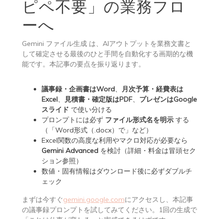
ピペ不要」の業務フロ
ーへ
Gemini ファイル生成 は、AIアウトプットを業務文書と
して確定させる最後のひと手間を自動化する画期的な機
能です。本記事の要点を振り返ります。
議事録・企画書はWord
、
月次予算・経費表は
Excel
、
見積書・確定版はPDF
、
プレゼンはGoogle
スライド
で使い分ける
プロンプトには必ず
ファイル形式名を明示
する
（「Word形式（.docx）で」など）
Excel関数の高度な利用やマクロ対応が必要なら
Gemini Advanced
を検討（詳細・料金は冒頭セク
ション参照）
数値・固有情報はダウンロード後に必ずダブルチ
ェック
まずは今すぐ
gemini.google.com
にアクセスし、本記事
の議事録プロンプトを試してみてください。1回の生成で