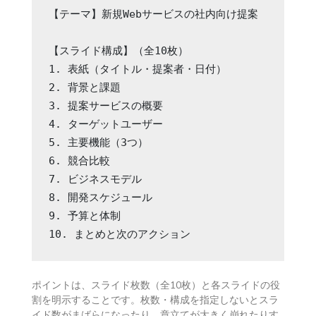
【テーマ】新規Webサービスの社内向け提案

【スライド構成】（全10枚）

1. 表紙（タイトル・提案者・日付）

2. 背景と課題

3. 提案サービスの概要

4. ターゲットユーザー

5. 主要機能（3つ）

6. 競合比較

7. ビジネスモデル

8. 開発スケジュール

9. 予算と体制

10. まとめと次のアクション
ポイントは、スライド枚数（全10枚）と各スライドの役
割を明示することです。枚数・構成を指定しないとスラ
イド数がまばらになったり、章立てが大きく崩れたりす