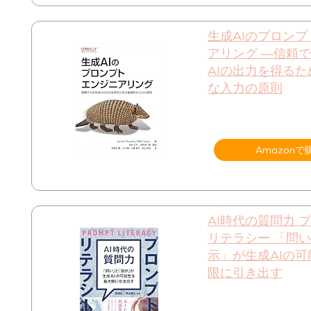
生成AIのプロン
アリング ―信頼
AIの出力を得る
な入力の原則
Amazonで
AI時代の質問力 
リテラシー 「問
示」が生成AIの
限に引き出す