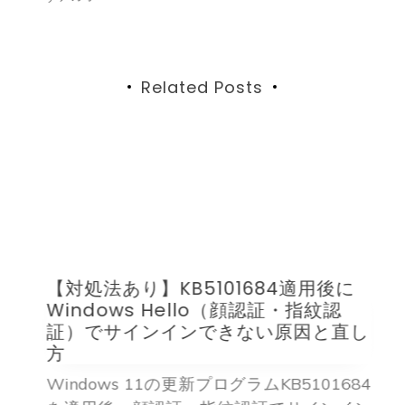
シ
ョ
ン
Related Posts
【対処法あり】KB5101684適用後に
Windows Hello（顔認証・指紋認
証）でサインインできない原因と直し
方
2日
Windows 11の更新プログラムKB5101684
2
3