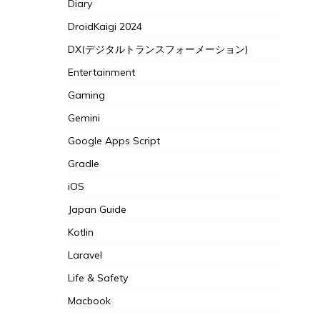
Diary
DroidKaigi 2024
DX(デジタルトランスフォーメーション)
Entertainment
Gaming
Gemini
Google Apps Script
Gradle
iOS
Japan Guide
Kotlin
Laravel
Life & Safety
Macbook