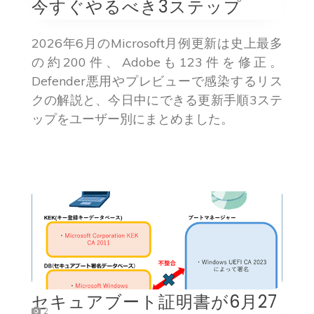
今すぐやるべき3ステップ
2026年6月のMicrosoft月例更新は史上最多
の約200件、Adobeも123件を修正。
Defender悪用やプレビューで感染するリス
クの解説と、今日中にできる更新手順3ステ
ップをユーザー別にまとめました。
セキュアブート証明書が6月27
2