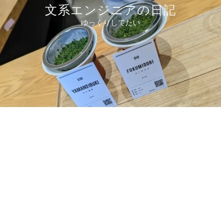
コ
文系エンジニアの日記
ン
ゆっくりしてたい
テ
ン
ツ
へ
ス
キ
ッ
プ