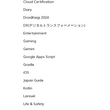
Cloud Certification
Diary
DroidKaigi 2024
DX(デジタルトランスフォーメーション)
Entertainment
Gaming
Gemini
Google Apps Script
Gradle
iOS
Japan Guide
Kotlin
Laravel
Life & Safety