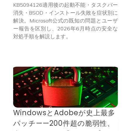
KB5094126適用後の起動不能・タスクバー
消失・BSOD・インストール失敗を症状別に
解決。Microsoft公式の既知の問題とユーザ
ー報告を区別し、2026年6月時点の安全な
対処手順を解説します。
WindowsとAdobeが史上最多
パッチ——200件超の脆弱性、